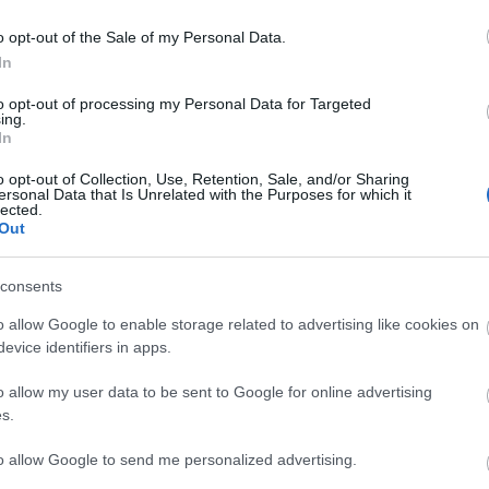
elkészíthető, gyors és olcsó. Ráadásul tényleg
o opt-out of the Sale of my Personal Data.
bármivel felturbózhatjuk, olyan ízűt készítünk
In
belőle, amilyet...
to opt-out of processing my Personal Data for Targeted
MIÚJSÁG
ing.
In
o opt-out of Collection, Use, Retention, Sale, and/or Sharing
ersonal Data that Is Unrelated with the Purposes for which it
lected.
Out
consents
o allow Google to enable storage related to advertising like cookies on
evice identifiers in apps.
Jobb a házi, mint a konzerv - Így
o allow my user data to be sent to Google for online advertising
főzd a csicseriborsót
s.
2019. augusztus 30.
to allow Google to send me personalized advertising.
Már itthon is egyre népszerűbb a
csicseriborsó a rohamosan terjedő