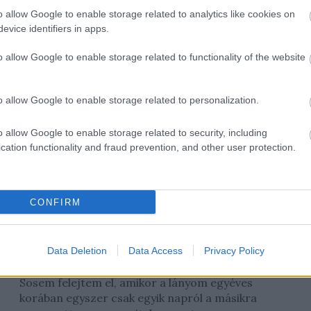
hummuszmániával egyetemben. Jó minőségű
o allow Google to enable storage related to analytics like cookies on
evice identifiers in apps.
konzervet nem mindenütt kapni, ráadásul...
o allow Google to enable storage related to functionality of the website
MIÚJSÁG
o allow Google to enable storage related to personalization.
o allow Google to enable storage related to security, including
cation functionality and fraud prevention, and other user protection.
CONFIRM
Mit tegyünk, ha válogatós a
gyerek? A kulcs a türelem és az
Data Deletion
Data Access
Privacy Policy
elfogadás
2019. augusztus 29.
Sosem felejtem el, amikor a lányom egyéves
korában egyszer csak egyik napról a másikra