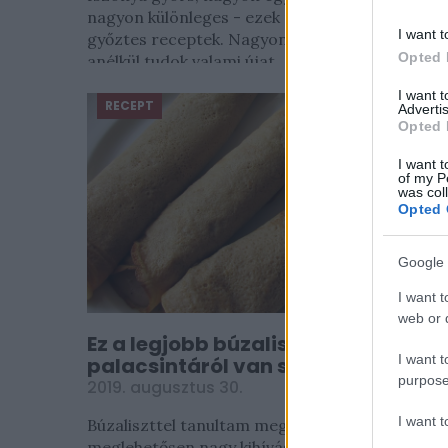
nagyon különleges - ezek mostanában a
I want t
győztes receptek. Nagyon örülök neki, ha
Opted 
anélkül tudok valami újat...
I want 
RECEPT
Advertis
Opted 
I want t
of my P
was col
Opted 
Google 
I want t
web or d
Ez a legjobb búzaliszt helyett, ha
I want t
palacsintáról van szó
purpose
2019. augusztus 30.
I want 
Búzaliszttel tanultam meg sütni-főzni, így
meglehetősen nagy kihívás volt, amikor