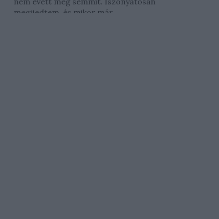
nem evett meg semmit. Iszonyatosan
megijedtem, és mikor már...