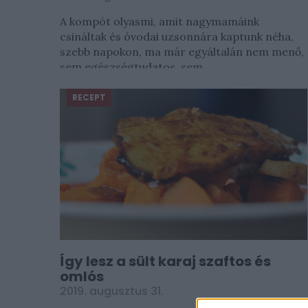
A kompót olyasmi, amit nagymamáink
csináltak és óvodai uzsonnára kaptunk néha,
szebb napokon, ma már egyáltalán nem menő,
sem egészségtudatos, sem...
RECEPT
Így lesz a sült karaj szaftos és
omlós
2019. augusztus 31.