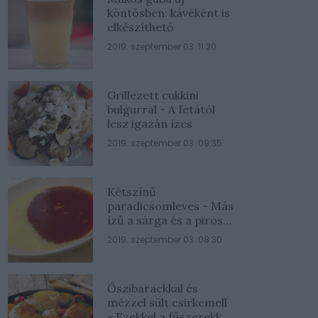
köntösben: kávéként is
elkészíthető
2019. szeptember 03. 11:30
Grillezett cukkini
bulgurral - A fetától
lesz igazán ízes
2019. szeptember 03. 09:35
Kétszínű
paradicsomleves - Más
ízű a sárga és a piros
rész
2019. szeptember 03. 08:30
Őszibarackkal és
mézzel sült csirkemell
- Ezekkel a fűszerekkel