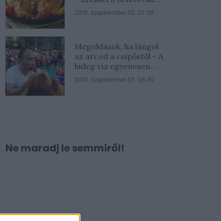
lesz a legfinomabb
2019. szeptember 03. 07:30
Megoldások, ha lángol
az arcod a csípőstől - A
hideg víz egyenesen
rossz ötlet
2019. szeptember 03. 06:30
Ne maradj le semmiről!