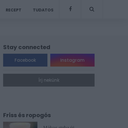
RECEPT
TUDATOS
Stay connected
Facebook
Instagram
Írj nekünk
Friss és ropogós
Mákos guba új