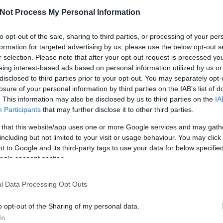
Sokan nem gondolnak bele, hogy a színeknek
Not Process My Personal Information
mekkora erejük van: egy-egy szín hatalmas
hatást gyakorolhat ránk a tudtunkon kívül. Így
to opt-out of the sale, sharing to third parties, or processing of your per
van ez az étvágygerjesztő...
formation for targeted advertising by us, please use the below opt-out s
r selection. Please note that after your opt-out request is processed y
RECEPT
eing interest-based ads based on personal information utilized by us or
disclosed to third parties prior to your opt-out. You may separately opt-
losure of your personal information by third parties on the IAB’s list of
. This information may also be disclosed by us to third parties on the
IA
Participants
that may further disclose it to other third parties.
 that this website/app uses one or more Google services and may gath
including but not limited to your visit or usage behaviour. You may click 
 to Google and its third-party tags to use your data for below specifi
ogle consent section.
Krémes házi humusz - A négy
l Data Processing Opt Outs
legízletesebb változatot mutatjuk
2019. augusztus 30.
o opt-out of the Sharing of my personal data.
In
A hummusz egy nagyszerű dolog: egyszerűen