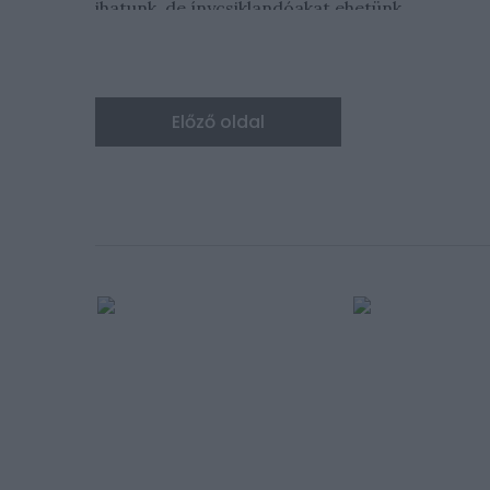
ihatunk, de ínycsiklandóakat ehetünk...
Előző oldal