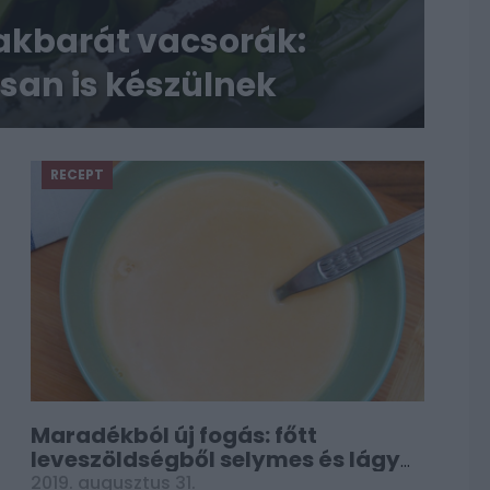
lakbarát vacsorák:
an is készülnek
RECEPT
Maradékból új fogás: főtt
leveszöldségből selymes és lágy
krémleves
2019. augusztus 31.