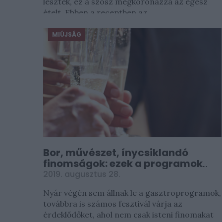
lesztek, ez a szósz megkoronázza az egész
ételt. Ebben a receptben az...
MIÚJSÁG
Bor, művészet, ínycsiklandó
finomságok: ezek a programok
várnak a héten
2019. augusztus 28.
Nyár végén sem állnak le a gasztroprogramok,
továbbra is számos fesztivál várja az
érdeklődőket, ahol nem csak isteni finomakat