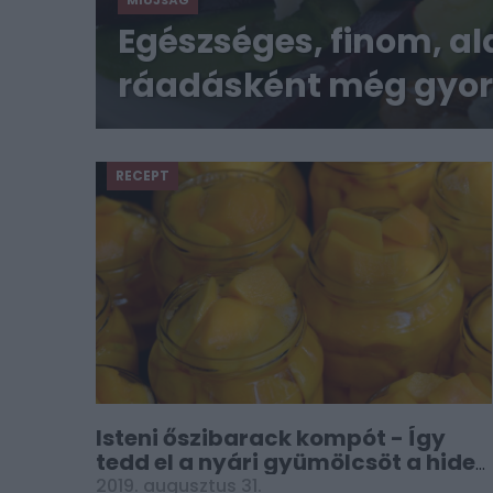
MIÚJSÁG
Egészséges, finom, a
ráadásként még gyors
RECEPT
Isteni őszibarack kompót - Így
tedd el a nyári gyümölcsöt a hideg
napokra
2019. augusztus 31.