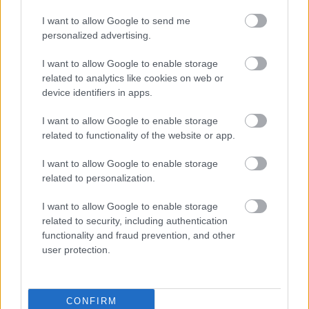
RECEPT
I want to allow Google to send me
personalized advertising.
I want to allow Google to enable storage
related to analytics like cookies on web or
device identifiers in apps.
I want to allow Google to enable storage
related to functionality of the website or app.
Ilyen, amikor a köretmaradék
I want to allow Google to enable storage
salátában születik újjá
related to personalization.
2019. május 16.
I want to allow Google to enable storage
Nagyon nehezen találom el, miből mennyi fog
related to security, including authentication
elfogyni, és ez valamilyen rejtélyes oknál fogva
functionality and fraud prevention, and other
user protection.
különös mértékben igaz a köretekre,
hatványozottan a gabonafélékre. Rizsből és a...
RECEPT
CONFIRM