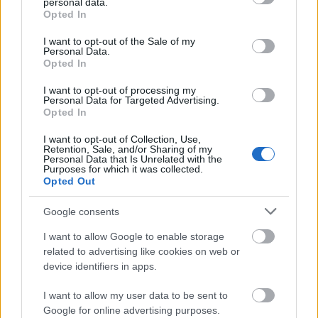
personal data.
grant or deny consent to Google and its third-party tags to
RECEPT
Opted In
use your data for below specified purposes in below Google
consent section.
I want to opt-out of the Sale of my
Personal Data.
Opted In
I want to opt-out of processing my
Personal Data for Targeted Advertising.
Opted In
I want to opt-out of Collection, Use,
Retention, Sale, and/or Sharing of my
Personal Data that Is Unrelated with the
Purposes for which it was collected.
A legizgalmasabb indiai töltött táska:
Opted Out
ha sütőben sütjük, hidegen is finom
Google consents
2019. május 22.
I want to allow Google to enable storage
Az indiai konyha tudja a legizgalmasabb húsmentes
related to advertising like cookies on web or
ételeket produkálni, ez szinte nem is kérdés, ha
device identifiers in apps.
vegetáriánus lennék, teljesen átállnék rá. Ennyire
izgalmasan fűszerezni, variálni...
I want to allow my user data to be sent to
Google for online advertising purposes.