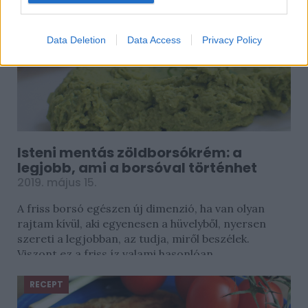
Data Deletion
Data Access
Privacy Policy
Isteni mentás zöldborsókrém: a
legjobb, ami a borsóval történhet
2019. május 15.
A friss borsó egészen új dimenzió, ha van olyan
rajtam kívül, aki egyenesen a hüvelyből, nyersen
szereti a legjobban, az tudja, miről beszélek.
Viszont ez a friss íz valami hasonlóan...
RECEPT