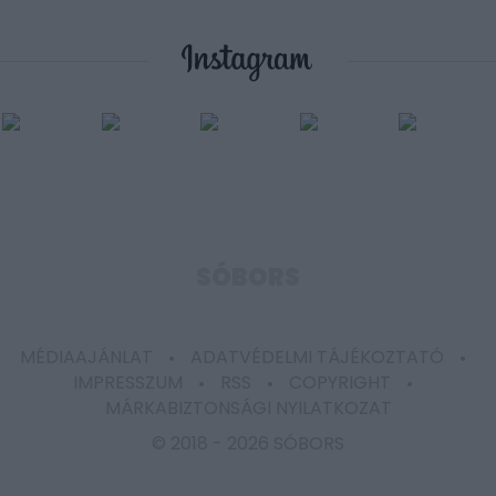
SÓBORS
MÉDIAAJÁNLAT
ADATVÉDELMI TÁJÉKOZTATÓ
IMPRESSZUM
RSS
COPYRIGHT
MÁRKABIZTONSÁGI NYILATKOZAT
© 2018 -
2026 SÓBORS