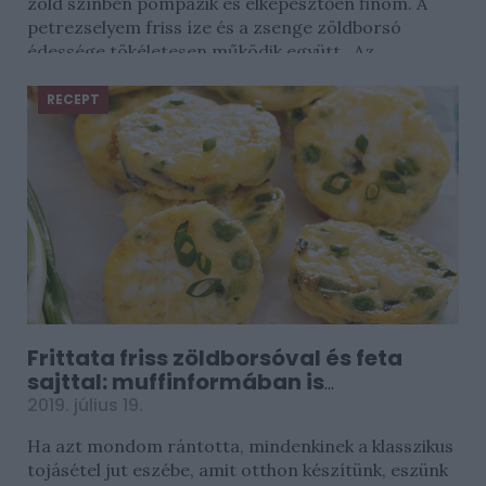
zöld színben pompázik és elképesztően finom. A
petrezselyem friss íze és a zsenge zöldborsó
édessége tökéletesen működik együtt. Az...
RECEPT
Frittata friss zöldborsóval és feta
sajttal: muffinformában is
megsütheted
2019. július 19.
Ha azt mondom rántotta, mindenkinek a klasszikus
tojásétel jut eszébe, amit otthon készítünk, eszünk