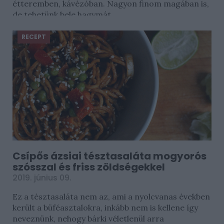
étteremben, kávézóban. Nagyon finom magában is,
de tehetünk bele hagymát...
RECEPT
Csípős ázsiai tésztasaláta mogyorós
szósszal és friss zöldségekkel
2019. június 09.
Ez a tésztasaláta nem az, ami a nyolcvanas években
került a büféasztalokra, inkább nem is kellene így
neveznünk, nehogy bárki véletlenül arra