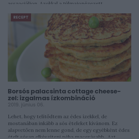
asszociáljon. Azokkal a túlmajonézezett...
RECEPT
Borsós palacsinta cottage cheese-
zel: izgalmas ízkombináció
2019. június 06.
Lehet, hogy telítődtem az édes ízekkel, de
mostanában inkább a sós ételeket kívánom. Ez
alapvetően nem lenne gond, de egy egyébként édes
ételt sósan elkészíteni néha macerásabb. Azt...