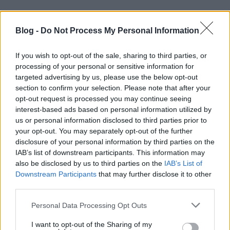
RECEPT
Blog -
Do Not Process My Personal Information
If you wish to opt-out of the sale, sharing to third parties, or
processing of your personal or sensitive information for
targeted advertising by us, please use the below opt-out
section to confirm your selection. Please note that after your
opt-out request is processed you may continue seeing
interest-based ads based on personal information utilized by
us or personal information disclosed to third parties prior to
your opt-out. You may separately opt-out of the further
Csupa zöld alapanyaggal készül ez a
disclosure of your personal information by third parties on the
tavaszi, kókusztejes curry
IAB’s list of downstream participants. This information may
2019. május 27.
also be disclosed by us to third parties on the
IAB’s List of
Downstream Participants
that may further disclose it to other
Az, hogy milyen színű ételeket eszünk, egyáltalán
third parties.
nem mindegy. Ha például egész nap zuhog az eső,
Please note that this website/app uses one or more Google
és annyira sötét van, hogy bent inkább
Personal Data Processing Opt Outs
services and may gather and store information including but
novemberben érezzük magunkat, mint...
not limited to your visit or usage behaviour. You may click to
I want to opt-out of the Sharing of my