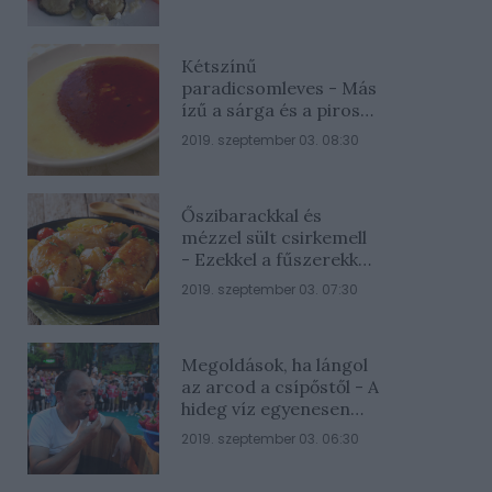
Kétszínű
paradicsomleves - Más
ízű a sárga és a piros
rész
2019. szeptember 03. 08:30
Őszibarackkal és
mézzel sült csirkemell
- Ezekkel a fűszerekkel
lesz a legfinomabb
2019. szeptember 03. 07:30
Megoldások, ha lángol
az arcod a csípőstől - A
hideg víz egyenesen
rossz ötlet
2019. szeptember 03. 06:30