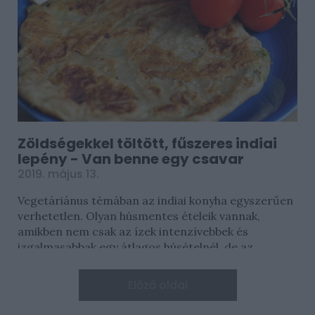
Zöldségekkel töltött, fűszeres indiai
lepény - Van benne egy csavar
2019. május 13.
Vegetáriánus témában az indiai konyha egyszerűen
verhetetlen. Olyan húsmentes ételeik vannak,
amikben nem csak az ízek intenzívebbek és
izgalmasabbak egy átlagos húsételnél, de az...
Előző oldal