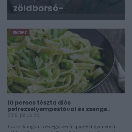
zöldborsó-
krémleves
laktózmentesen:
RECEPT
főételnek is beillik
10 perces tészta diós
petrezselyempestóval és zsenge
zöldborsóval
2019. július 22.
Ez a villámgyors és egyszerű spagetti gyönyörű