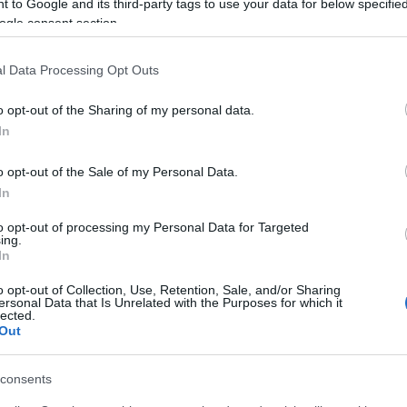
 to Google and its third-party tags to use your data for below specifi
ogle consent section.
Ez a friss, tavaszi saláta citromos-joghurtos
öntettel a legjobb dolog, ami a spárgával
történhet. Gyorsan készül és igen laktató is...
l Data Processing Opt Outs
o opt-out of the Sharing of my personal data.
In
o opt-out of the Sale of my Personal Data.
In
to opt-out of processing my Personal Data for Targeted
ing.
In
o opt-out of Collection, Use, Retention, Sale, and/or Sharing
ersonal Data that Is Unrelated with the Purposes for which it
lected.
Out
consents