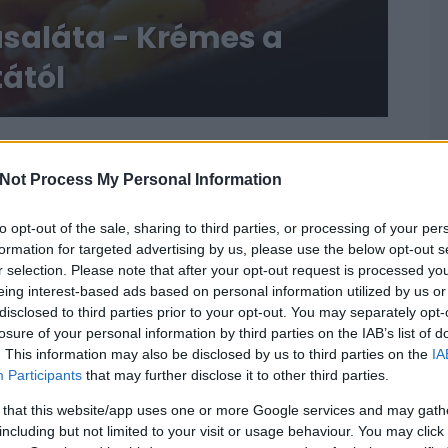
asaláta - Krémes a
tától
RECEPT
Not Process My Personal Information
to opt-out of the sale, sharing to third parties, or processing of your per
formation for targeted advertising by us, please use the below opt-out s
r selection. Please note that after your opt-out request is processed y
eing interest-based ads based on personal information utilized by us or
disclosed to third parties prior to your opt-out. You may separately opt-
losure of your personal information by third parties on the IAB’s list of
. This information may also be disclosed by us to third parties on the
IA
Participants
that may further disclose it to other third parties.
Roppanós zöldségek, krémes
 that this website/app uses one or more Google services and may gath
dresszing - Spárgás tésztasaláta
including but not limited to your visit or usage behaviour. You may click 
2019. április 30.