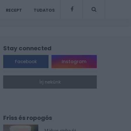
RECEPT
TUDATOS
Stay connected
Facebook
Instagram
Írj nekünk
Friss és ropogós
Mákos guba új