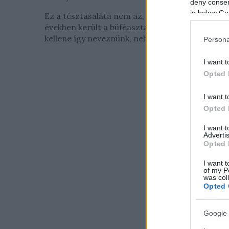
deny consent
in below Go
Ez a tésztasaláta nem az, ami a nyolcvanas
években került a büféasztalokra, inkább nem is
kellene így neveznünk, nehogy bárki...
Persona
I want t
Opted 
I want t
Opted 
I want 
Advertis
Opted 
I want t
of my P
was col
Opted 
Google 