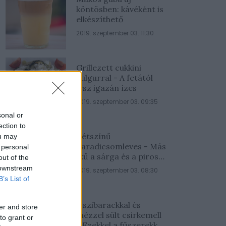
köntösben: kávéként is
elkészíthető
2019. szeptember 03. 11:30
Grillezett cukkini
bulgurral - A fetától
lesz igazán ízes
2019. szeptember 03. 09:35
sonal or
ection to
Kétszínű
ou may
paradicsomleves - Más
 personal
ízű a sárga és a piros
out of the
rész
 downstream
2019. szeptember 03. 08:30
B’s List of
Őszibarackkal és
er and store
mézzel sült csirkemell
to grant or
- Ezekkel a fűszerekkel