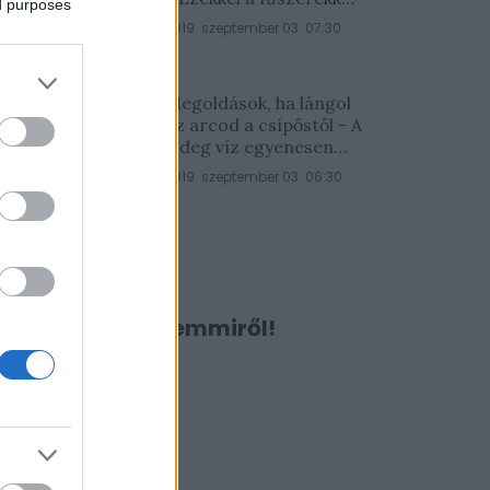
ed purposes
lesz a legfinomabb
2019. szeptember 03. 07:30
Megoldások, ha lángol
az arcod a csípőstől - A
hideg víz egyenesen
rossz ötlet
2019. szeptember 03. 06:30
Ne maradj le semmiről!