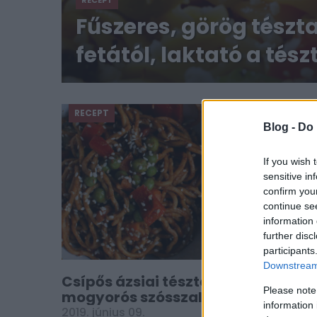
RECEPT
Fűszeres, görög tészt
fetától, laktató a tész
RECEPT
Blog -
Do 
If you wish 
sensitive in
confirm you
continue se
information 
further disc
participants
Downstream 
Csípős ázsiai tésztasaláta
Please note
mogyorós szósszal és friss
information 
zöldségekkel
2019. június 09.