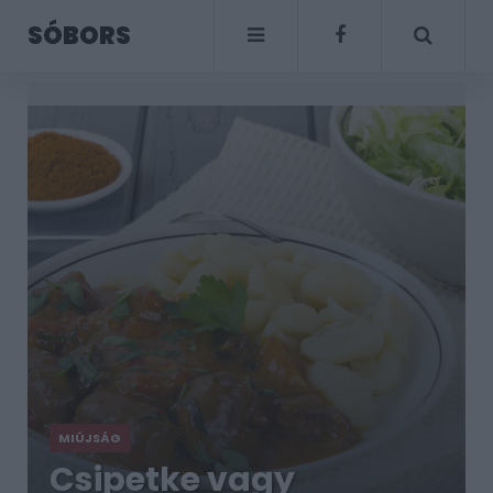
SÓBORS
MIÚJSÁG
Csipetke vagy