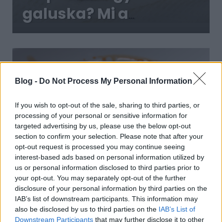
galuska? Mi a
különbség a kettő
között?
Blog -
Do Not Process My Personal Information
If you wish to opt-out of the sale, sharing to third parties, or
processing of your personal or sensitive information for
targeted advertising by us, please use the below opt-out
section to confirm your selection. Please note that after your
opt-out request is processed you may continue seeing
interest-based ads based on personal information utilized by
us or personal information disclosed to third parties prior to
Elmagyarázzuk az "amennyit felvesz"
your opt-out. You may separately opt-out of the further
fogalmát: sztrapacska kezdőknek
disclosure of your personal information by third parties on the
2018. június 01.
IAB’s list of downstream participants. This information may
also be disclosed by us to third parties on the
IAB’s List of
Amikor szűkösebb időkben csak drágán, vagy
Downstream Participants
that may further disclose it to other