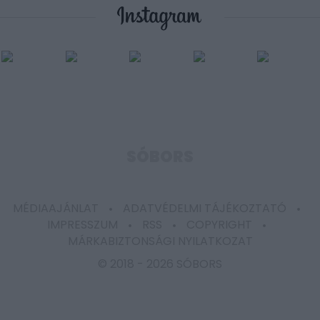
user protection.
SÓBORS
MÉDIAAJÁNLAT
ADATVÉDELMI TÁJÉKOZTATÓ
IMPRESSZUM
RSS
COPYRIGHT
MÁRKABIZTONSÁGI NYILATKOZAT
© 2018 -
2026 SÓBORS