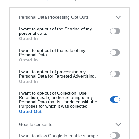
egyáltalán nem lehetett gabonához jutni, a liszt egy
third parties.
részét a könnyen elérhető krumplival
helyettesítették, sőt, még tojást sem tettek hozzá...
Please note that this website/app uses one or more Google
Personal Data Processing Opt Outs
services and may gather and store information including but
Ne maradj le semmiről!
not limited to your visit or usage behaviour. You may click to
I want to opt-out of the Sharing of my
personal data.
grant or deny consent to Google and its third-party tags to
Opted In
use your data for below specified purposes in below Google
consent section.
Friss és ropogós
I want to opt-out of the Sale of my
Personal Data.
Opted In
Mákos guba új
köntösben: kávéként is
I want to opt-out of processing my
elkészíthető
Personal Data for Targeted Advertising.
Opted In
2019. szeptember 03. 11:30
I want to opt-out of Collection, Use,
Retention, Sale, and/or Sharing of my
Personal Data that Is Unrelated with the
Grillezett cukkini
Purposes for which it was collected.
Opted Out
bulgurral - A fetától
lesz igazán ízes
Google consents
2019. szeptember 03. 09:35
I want to allow Google to enable storage