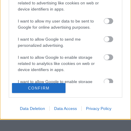
related to advertising like cookies on web or
Kétszínű
device identifiers in apps.
paradicsomleves - Más
ízű a sárga és a piros
I want to allow my user data to be sent to
rész
Google for online advertising purposes.
2019. szeptember 03. 08:30
I want to allow Google to send me
personalized advertising.
Őszibarackkal és
mézzel sült csirkemell
I want to allow Google to enable storage
- Ezekkel a fűszerekkel
related to analytics like cookies on web or
lesz a legfinomabb
2019. szeptember 03. 07:30
device identifiers in apps.
I want to allow Google to enable storage
Megoldások, ha lángol
related to functionality of the website or app.
CONFIRM
az arcod a csípőstől - A
hideg víz egyenesen
I want to allow Google to enable storage
rossz ötlet
related to personalization.
2019. szeptember 03. 06:30
Data Deletion
Data Access
Privacy Policy
I want to allow Google to enable storage
related to security, including authentication
functionality and fraud prevention, and other