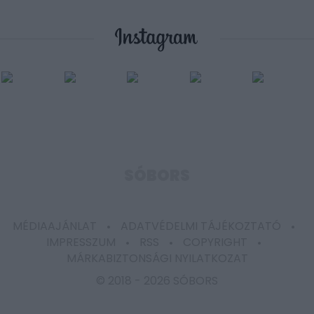
SÓBORS
MÉDIAAJÁNLAT
ADATVÉDELMI TÁJÉKOZTATÓ
IMPRESSZUM
RSS
COPYRIGHT
MÁRKABIZTONSÁGI NYILATKOZAT
© 2018 -
2026 SÓBORS