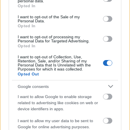
personal data.
grant or deny consent to Google and its third-party tags to
RECEPT
Opted In
use your data for below specified purposes in below Google
consent section.
I want to opt-out of the Sale of my
Personal Data.
Opted In
I want to opt-out of processing my
Personal Data for Targeted Advertising.
Opted In
I want to opt-out of Collection, Use,
Retention, Sale, and/or Sharing of my
Personal Data that Is Unrelated with the
Purposes for which it was collected.
Édesre sült fokhagyma és krémes bab
Opted Out
- Elképesztően finom mártogatós
Google consents
2019. március 12.
I want to allow Google to enable storage
Amikor először megtörtént velem, hogy egy recept
related to advertising like cookies on web or
hatására becsomagoltam és megsütöttem egy
device identifiers in apps.
teljes fej fokhagymát, hogy aztán hozzáadjam az...
I want to allow my user data to be sent to
Google for online advertising purposes.