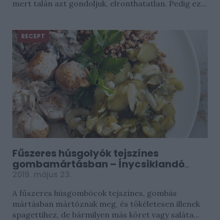
mert talán azt gondoljuk, elronthatatlan. Pedig ez...
RECEPT
Fűszeres húsgolyók tejszínes
gombamártásban – Ínycsiklandó
vacsora fél óra alatt
2019. május 23.
A fűszeres húsgombócok tejszínes, gombás
mártásban mártóznak meg, és tökéletesen illenek
spagettihez, de bármilyen más köret vagy saláta...