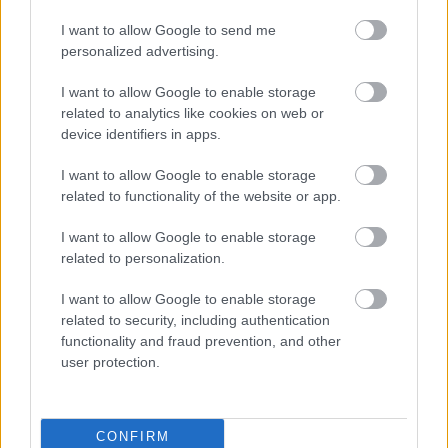
RECEPT
I want to allow Google to send me
personalized advertising.
I want to allow Google to enable storage
related to analytics like cookies on web or
device identifiers in apps.
I want to allow Google to enable storage
related to functionality of the website or app.
Szaftos, ízes burgundi padlizsánragu,
I want to allow Google to enable storage
amivel a legádázabb húsevőket is
related to personalization.
lenyűgözzük
2019. március 08.
I want to allow Google to enable storage
Ez a remek padlizsános ragu a híres-neves francia
related to security, including authentication
fogás, a Boueuf Bourguignon, a burgundi
functionality and fraud prevention, and other
user protection.
marharagu vega kistestvére. Julia Child bizonyára...
RECEPT
CONFIRM