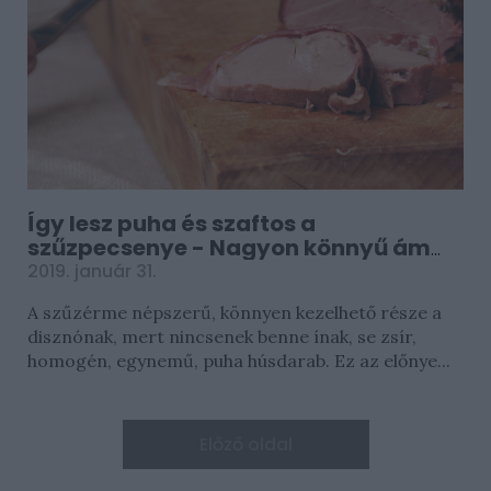
Így lesz puha és szaftos a
szűzpecsenye - Nagyon könnyű ám
kiszárítani!
2019. január 31.
A szűzérme népszerű, könnyen kezelhető része a
disznónak, mert nincsenek benne ínak, se zsír,
homogén, egynemű, puha húsdarab. Ez az előnye...
Előző oldal