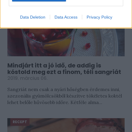
Data Deletion
Data Access
Privacy Policy
Mindjárt itt a jó idő, de addig is
kóstold meg ezt a finom, téli sangriát
2019. március 06.
Sangriát nem csak a nyári hőségben érdemes inni,
szezonális gyümölcsökből készítve tökéletes koktél
lehet belőle hűvösebb időre. Kétféle alma...
RECEPT