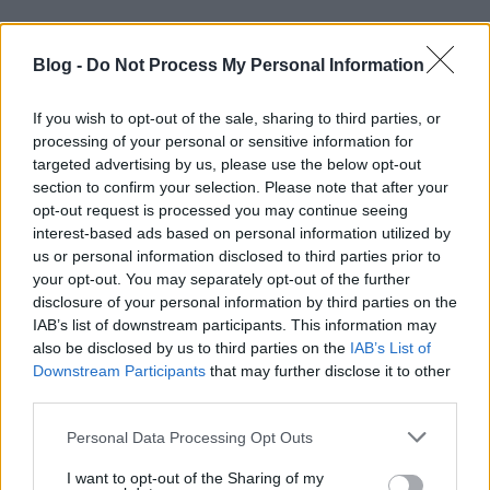
RECEPT
Blog -
Do Not Process My Personal Information
If you wish to opt-out of the sale, sharing to third parties, or
processing of your personal or sensitive information for
targeted advertising by us, please use the below opt-out
section to confirm your selection. Please note that after your
opt-out request is processed you may continue seeing
interest-based ads based on personal information utilized by
us or personal information disclosed to third parties prior to
your opt-out. You may separately opt-out of the further
Ünnepi báránycsülök vörösborral -
disclosure of your personal information by third parties on the
Beleivódik a mézes, fűszeres pác
IAB’s list of downstream participants. This information may
2019. április 15.
also be disclosed by us to third parties on the
IAB’s List of
Downstream Participants
that may further disclose it to other
Bárányt jellemzően a húsvéti szezonban
third parties.
fogyasztunk. Azért is ilyenkor esszük, mert a fiatal
Please note that this website/app uses one or more Google
juhokat ekkor érdemes levágni. Bár egyre inkább...
Personal Data Processing Opt Outs
services and may gather and store information including but
not limited to your visit or usage behaviour. You may click to
I want to opt-out of the Sharing of my