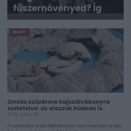
fűszernövényed? Így
tedd el télre!
RECEPT
Omlós szűzérme hajszálvékonyra
szeletelve: az olaszok húsban is
csúcsak
2019. július 25.
A szeletelés óriási különbséget tud tenni hús és hús,