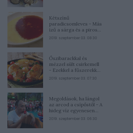
Kétszínű
paradicsomleves - Más
ízű a sárga és a piros
rész
2019. szeptember 03. 08:30
Őszibarackkal és
mézzel sült csirkemell
- Ezekkel a fűszerekkel
lesz a legfinomabb
2019. szeptember 03. 07:30
Megoldások, ha lángol
az arcod a csípőstől - A
hideg víz egyenesen
rossz ötlet
2019. szeptember 03. 06:30