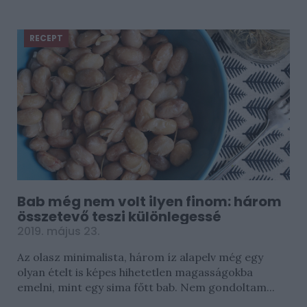
RECEPT
Bab még nem volt ilyen finom: három
összetevő teszi különlegessé
2019. május 23.
Az olasz minimalista, három íz alapelv még egy
olyan ételt is képes hihetetlen magasságokba
emelni, mint egy sima főtt bab. Nem gondoltam...