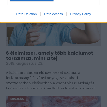
Data Deletion
Data Access
Privacy Policy
6 élelmiszer, amely több kalciumot
tartalmaz, mint a tej
2019. augusztus 23.
A kalcium minden élő szervezet számára
létfontosságú ásványi anyag. Az emberi
szervezetben elsősorban a csontok szilárdságát
biztosítja, de egyebek mellett például az izomzat...
MIÚJSÁG