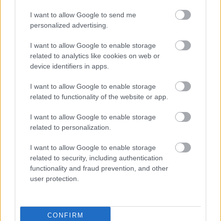
MIÚJSÁG
I want to allow Google to send me
personalized advertising.
I want to allow Google to enable storage
related to analytics like cookies on web or
device identifiers in apps.
I want to allow Google to enable storage
related to functionality of the website or app.
7 étel, amit ne tárolj a hűtőben, mert
I want to allow Google to enable storage
csak rosszat teszel vele
related to personalization.
2019. augusztus 24.
I want to allow Google to enable storage
Könnyű azt hinni, hogy minden ételnek jót tesz a
related to security, including authentication
hűtőben való tárolás, hiszen meghosszabbítja a
functionality and fraud prevention, and other
user protection.
fogyaszthatóságukat, ám ez egyáltalán nincs így.
Néhány finomságra kifejezetten rossz...
MIÚJSÁG
CONFIRM