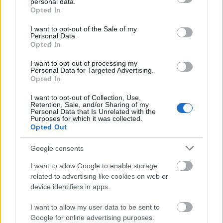
personal data.
grant or deny consent to Google and its third-party tags to
MIÚJSÁG
Opted In
use your data for below specified purposes in below Google
consent section.
I want to opt-out of the Sale of my
Personal Data.
Opted In
I want to opt-out of processing my
Personal Data for Targeted Advertising.
Opted In
I want to opt-out of Collection, Use,
Retention, Sale, and/or Sharing of my
Personal Data that Is Unrelated with the
Purposes for which it was collected.
Rögös utam az ideális hozzátáplálási
Opted Out
módszer felfedezéséig - Három
gyerek, három út
Google consents
2019. augusztus 24.
I want to allow Google to enable storage
Van az a mondás, hogy az ember az első gyereknél
related to advertising like cookies on web or
még sterilizálja a cumikat, aztán a másodiknál
device identifiers in apps.
leöblíti a csapnál, majd a harmadiknál már csak
lenyalja. Persze ez erős túlzás...
I want to allow my user data to be sent to
Google for online advertising purposes.