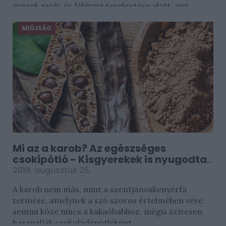
gyerek nyolc és félévnyi terelgetése alatt, ami...
MIÚJSÁG
Mi az a karob? Az egészséges
csokipótló - Kisgyerekek is nyugodtan
fogyaszthatják
2019. augusztus 26.
A karob nem más, mint a szentjánoskenyérfa
termése, amelynek a szó szoros értelmében véve
semmi köze nincs a kakaóbabhoz, mégis szívesen
használják csokoládépótlóként...