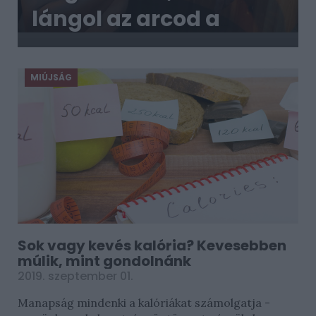
lángol az arcod a
csípőstől - A hideg
víz egyenesen rossz
MIÚJSÁG
ötlet
Sok vagy kevés kalória? Kevesebben
múlik, mint gondolnánk
2019. szeptember 01.
Manapság mindenki a kalóriákat számolgatja -