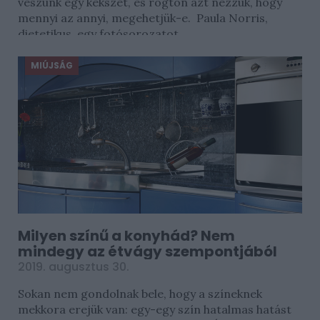
veszünk egy kekszet, és rögtön azt nézzük, hogy
mennyi az annyi, megehetjük-e. Paula Norris,
dietetikus, egy fotósorozatot...
MIÚJSÁG
Milyen színű a konyhád? Nem
mindegy az étvágy szempontjából
2019. augusztus 30.
Sokan nem gondolnak bele, hogy a színeknek
mekkora erejük van: egy-egy szín hatalmas hatást