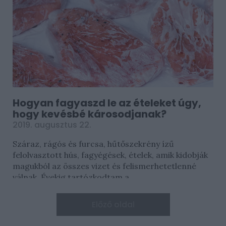
Hogyan fagyaszd le az ételeket úgy,
hogy kevésbé károsodjanak?
2019. augusztus 22.
Száraz, rágós és furcsa, hűtőszekrény ízű
felolvasztott hús, fagyégések, ételek, amik kidobják
magukból az összes vizet és felismerhetetlenné
válnak. Évekig tartózkodtam a...
Előző oldal