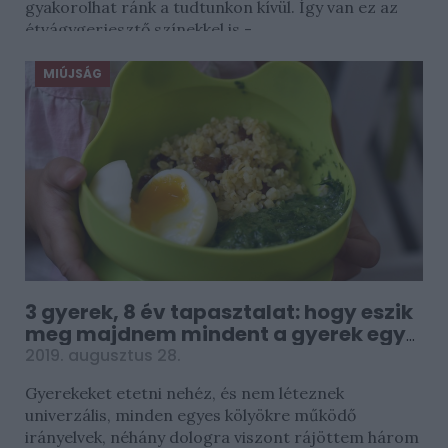
gyakorolhat ránk a tudtunkon kívül. Így van ez az
étvágygerjesztő színekkel is -...
MIÚJSÁG
3 gyerek, 8 év tapasztalat: hogy eszik
meg majdnem mindent a gyerek egy
feketeöves anya szerint?
2019. augusztus 28.
Gyerekeket etetni nehéz, és nem léteznek
univerzális, minden egyes kölyökre működő
irányelvek, néhány dologra viszont rájöttem három