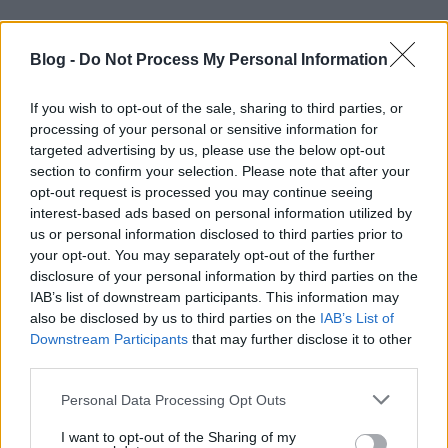
MIÚJSÁG
Blog -
Do Not Process My Personal Information
If you wish to opt-out of the sale, sharing to third parties, or
processing of your personal or sensitive information for
targeted advertising by us, please use the below opt-out
section to confirm your selection. Please note that after your
opt-out request is processed you may continue seeing
interest-based ads based on personal information utilized by
us or personal information disclosed to third parties prior to
your opt-out. You may separately opt-out of the further
Agyagedényben készül a legpuhább,
disclosure of your personal information by third parties on the
legízesebb hús: erre figyelj, ha
IAB’s list of downstream participants. This information may
használod
2019. augusztus 26.
also be disclosed by us to third parties on the
IAB’s List of
Downstream Participants
that may further disclose it to other
Nem hiszem, hogy mindenben vissza kellene térni a
third parties.
civilizáció kezdetéhez, sőt, azt sem mondom, hogy
Please note that this website/app uses one or more Google
régen minden jobb volt, de mégis vannak dolgok,
Personal Data Processing Opt Outs
services and may gather and store information including but
amikből a legrégebbi a...
not limited to your visit or usage behaviour. You may click to
I want to opt-out of the Sharing of my