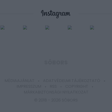
SÓBORS
MÉDIAAJÁNLAT
ADATVÉDELMI TÁJÉKOZTATÓ
IMPRESSZUM
RSS
COPYRIGHT
MÁRKABIZTONSÁGI NYILATKOZAT
© 2018 -
2026 SÓBORS