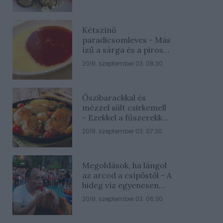
Kétszínű
paradicsomleves - Más
ízű a sárga és a piros
rész
2019. szeptember 03. 08:30
Őszibarackkal és
mézzel sült csirkemell
- Ezekkel a fűszerekkel
lesz a legfinomabb
2019. szeptember 03. 07:30
Megoldások, ha lángol
az arcod a csípőstől - A
hideg víz egyenesen
rossz ötlet
2019. szeptember 03. 06:30