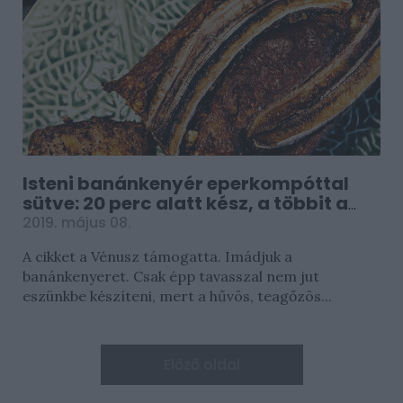
Isteni banánkenyér eperkompóttal
sütve: 20 perc alatt kész, a többit a
sütő elvégzi
2019. május 08.
A cikket a Vénusz támogatta. Imádjuk a
banánkenyeret. Csak épp tavasszal nem jut
eszünkbe készíteni, mert a hűvös, teagőzös...
Előző oldal