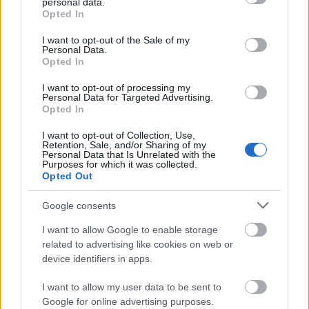
personal data.
grant or deny consent to Google and its third-party tags to
RECEPT
Opted In
use your data for below specified purposes in below Google
consent section.
I want to opt-out of the Sale of my
Personal Data.
Opted In
I want to opt-out of processing my
Personal Data for Targeted Advertising.
Opted In
I want to opt-out of Collection, Use,
Retention, Sale, and/or Sharing of my
Personal Data that Is Unrelated with the
Purposes for which it was collected.
5 perces, hideg fokhagymás
Opted Out
mandulakrémleves ropogós
szőlőszemekkel
Google consents
2019. július 11.
I want to allow Google to enable storage
Folytatódik kitartó vonzalmam a turmixgépes
related to advertising like cookies on web or
levesek iránt, most viszont nem ékegyszerűségű,
device identifiers in apps.
hanem egy fokkal, de tényleg csak egy apró...
I want to allow my user data to be sent to
Google for online advertising purposes.