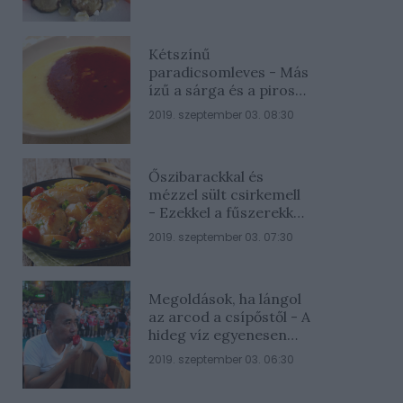
Kétszínű
paradicsomleves - Más
ízű a sárga és a piros
rész
2019. szeptember 03. 08:30
Őszibarackkal és
mézzel sült csirkemell
- Ezekkel a fűszerekkel
lesz a legfinomabb
2019. szeptember 03. 07:30
Megoldások, ha lángol
az arcod a csípőstől - A
hideg víz egyenesen
rossz ötlet
2019. szeptember 03. 06:30