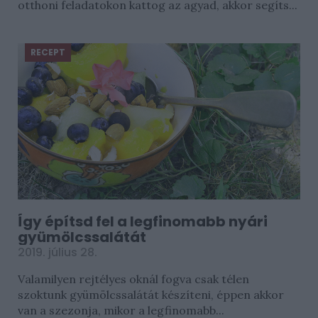
otthoni feladatokon kattog az agyad, akkor segíts...
RECEPT
Így építsd fel a legfinomabb nyári
gyümölcssalátát
2019. július 28.
Valamilyen rejtélyes oknál fogva csak télen
szoktunk gyümölcssalátát készíteni, éppen akkor
van a szezonja, mikor a legfinomabb...