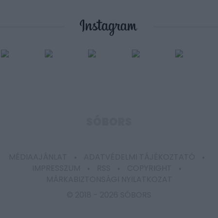
SÓBORS
MÉDIAAJÁNLAT
ADATVÉDELMI TÁJÉKOZTATÓ
IMPRESSZUM
RSS
COPYRIGHT
MÁRKABIZTONSÁGI NYILATKOZAT
© 2018 -
2026 SÓBORS