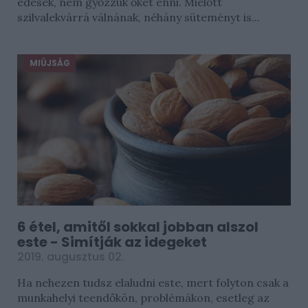
édesek, nem győzzük őket enni. Mielőtt
szilvalekvárrá válnának, néhány süteményt is...
MIÚJSÁG
6 étel, amitől sokkal jobban alszol
este - Simítják az idegeket
2019. augusztus 02.
Ha nehezen tudsz elaludni este, mert folyton csak a
munkahelyi teendőkön, problémákon, esetleg az