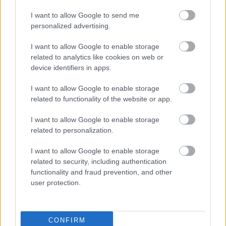
RECEPT
I want to allow Google to send me
personalized advertising.
I want to allow Google to enable storage
related to analytics like cookies on web or
device identifiers in apps.
I want to allow Google to enable storage
related to functionality of the website or app.
Kókuszos búzadarasüti fahéjas
I want to allow Google to enable storage
cukorsziruppal: ilyen az egyiptomi
related to personalization.
Basbousa
2019. május 30.
I want to allow Google to enable storage
Lehet, hogy első ránézésre a polenta jut eszünkbe
related to security, including authentication
erről a desszertről, pedig alapjaiban véve teljesen
functionality and fraud prevention, and other
user protection.
különböző, ugyanis ez egy egyiptomi búzadarasüti...
RECEPT
CONFIRM