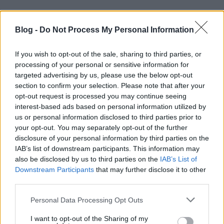
RECEPT
Blog -
Do Not Process My Personal Information
If you wish to opt-out of the sale, sharing to third parties, or
processing of your personal or sensitive information for
targeted advertising by us, please use the below opt-out
section to confirm your selection. Please note that after your
opt-out request is processed you may continue seeing
interest-based ads based on personal information utilized by
us or personal information disclosed to third parties prior to
your opt-out. You may separately opt-out of the further
Omlós, citromos-málnás
disclosure of your personal information by third parties on the
teasütemény mandulás tésztával
IAB’s list of downstream participants. This information may
2019. július 14.
also be disclosed by us to third parties on the
IAB’s List of
Downstream Participants
that may further disclose it to other
Lehet, hogy nem ez az idei nyár legszebb
third parties.
süteménye, de hogy a legfinomabb, az majdnem
Please note that this website/app uses one or more Google
biztos. Még a sütőt is megérte miatta bekapcsolni...
Personal Data Processing Opt Outs
services and may gather and store information including but
not limited to your visit or usage behaviour. You may click to
I want to opt-out of the Sharing of my