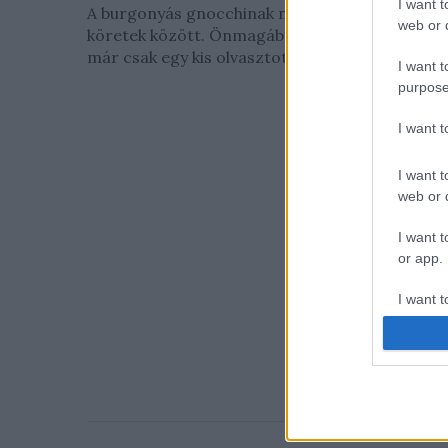
I want t
A burgonyás gnocchinak nincsen párja a
web or d
köretek között. Önmagában is isteni, de ha
már csak egy kis olvasztott vajba...
I want t
purpose
I want 
I want t
web or d
I want t
or app.
I want t
I want t
authenti