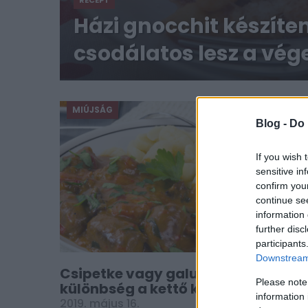
RECEPT
Házi gnocchit készíte
csodálatos lesz a vé
MIÚJSÁG
Blog -
Do 
If you wish 
sensitive in
confirm you
continue se
information 
further disc
participants
Downstream 
Csipetke vagy galuska? Mi a
Please note
különbség a kettő között?
information 
2019. május 16.