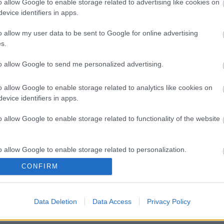
o allow Google to enable storage related to advertising like cookies on
A gnocchi (ejtsd: nyokki) a nudli ikertestvére.
evice identifiers in apps.
Ám, amíg a magyar konyha ebben a műfajban
hagyományosan egészen a mákos nudli...
o allow my user data to be sent to Google for online advertising
s.
to allow Google to send me personalized advertising.
o allow Google to enable storage related to analytics like cookies on
evice identifiers in apps.
o allow Google to enable storage related to functionality of the website
o allow Google to enable storage related to personalization.
CONFIRM
o allow Google to enable storage related to security, including
cation functionality and fraud prevention, and other user protection.
Data Deletion
Data Access
Privacy Policy