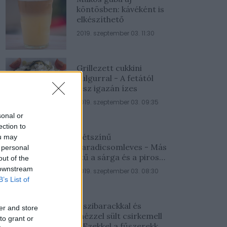
köntösben: kávéként is
elkészíthető
2019. szeptember 03. 11:30
Grillezett cukkini
bulgurral - A fetától
lesz igazán ízes
2019. szeptember 03. 09:35
sonal or
ection to
Kétszínű
ou may
paradicsomleves - Más
 personal
ízű a sárga és a piros
out of the
rész
 downstream
2019. szeptember 03. 08:30
B’s List of
Őszibarackkal és
er and store
mézzel sült csirkemell
to grant or
- Ezekkel a fűszerekkel