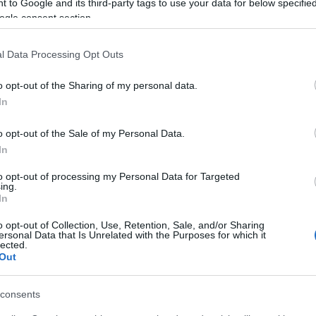
 to Google and its third-party tags to use your data for below specifi
ogle consent section.
A világ egyik legjobb körete a gnocchi - de
nemcsak burgonyából, hanem az édeskés
sütőtökből is elkészíthető. A tök mellé egy kis...
l Data Processing Opt Outs
o opt-out of the Sharing of my personal data.
NAGYVILÁGI
In
o opt-out of the Sale of my Personal Data.
In
to opt-out of processing my Personal Data for Targeted
ing.
In
o opt-out of Collection, Use, Retention, Sale, and/or Sharing
ersonal Data that Is Unrelated with the Purposes for which it
lected.
Out
A nudli olaszul: gnocchi. Sósan,
parmezánnal a legjobb
consents
2018. július 18.