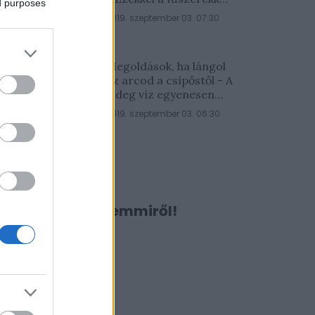
ed purposes
lesz a legfinomabb
2019. szeptember 03. 07:30
Megoldások, ha lángol
az arcod a csípőstől - A
hideg víz egyenesen
rossz ötlet
2019. szeptember 03. 06:30
Ne maradj le semmiről!