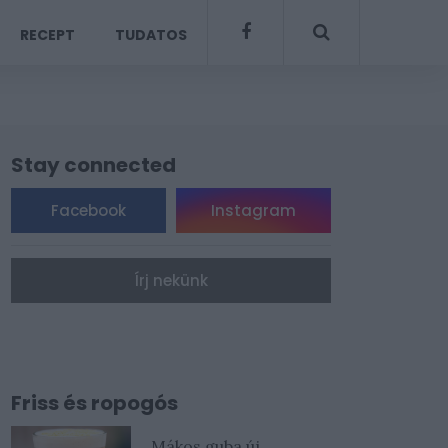
RECEPT
TUDATOS
Stay connected
Facebook
Instagram
Írj nekünk
Friss és ropogós
Mákos guba új