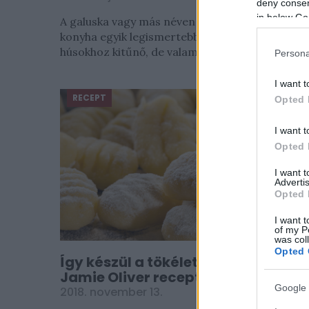
deny consent
in below Go
A galuska vagy más néven nokedli a magyar
konyha egyik legismertebb körete, pörkölthöz,
húsokhoz kitűnő, de valamivel nyakon öntve...
Persona
I want t
RECEPT
Opted 
I want t
Opted 
I want 
Advertis
Opted 
I want t
of my P
was col
Opted 
Így készül a tökéletes gnocchi -
Jamie Oliver receptje alapján
Google 
2018. november 13.