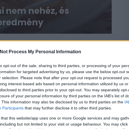
ni nem nehéz, és
geredmény
RECEPT
Not Process My Personal Information
to opt-out of the sale, sharing to third parties, or processing of your per
formation for targeted advertising by us, please use the below opt-out s
r selection. Please note that after your opt-out request is processed y
eing interest-based ads based on personal information utilized by us or
disclosed to third parties prior to your opt-out. You may separately opt-
losure of your personal information by third parties on the IAB’s list of
. This information may also be disclosed by us to third parties on the
IA
Participants
that may further disclose it to other third parties.
Sütőtök-gnocchi ricottával - Ha
 that this website/app uses one or more Google services and may gath
meguntad a krumplis verziót
including but not limited to your visit or usage behaviour. You may click 
2019. február 18.