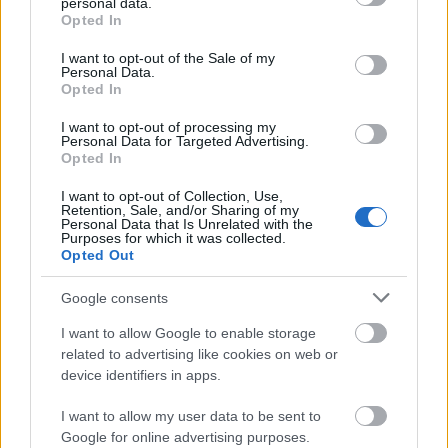
personal data.
grant or deny consent to Google and its third-party tags to
RECEPT
Opted In
use your data for below specified purposes in below Google
consent section.
I want to opt-out of the Sale of my
Personal Data.
Opted In
I want to opt-out of processing my
Personal Data for Targeted Advertising.
Opted In
I want to opt-out of Collection, Use,
Retention, Sale, and/or Sharing of my
Personal Data that Is Unrelated with the
Purposes for which it was collected.
Selymes fagylalt ropogós házi
Opted Out
kekszbe csukva: finom nyári desszert
Google consents
2019. július 09.
I want to allow Google to enable storage
Nyáron bármennyi fagyit meg tudnánk enni, és
related to advertising like cookies on web or
sokan nem is kívánják a tömör, krémes, nehéz
device identifiers in apps.
desszerteket. Ez a fagyis süti kicsit elegánsabb...
I want to allow my user data to be sent to
Google for online advertising purposes.