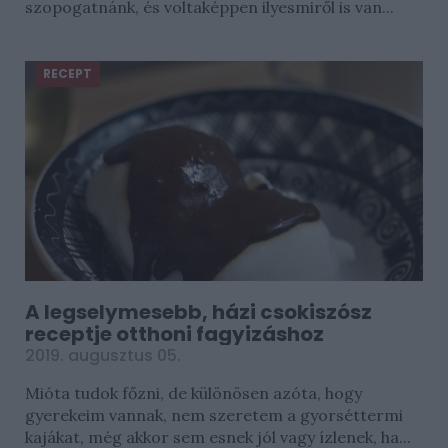
szopogatnánk, és voltaképpen ilyesmiről is van...
RECEPT
A legselymesebb, házi csokiszósz
receptje otthoni fagyizáshoz
2019. augusztus 05.
Mióta tudok főzni, de különösen azóta, hogy
gyerekeim vannak, nem szeretem a gyorséttermi
kajákat, még akkor sem esnek jól vagy ízlenek, ha...