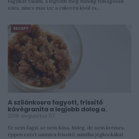
fagyikat találni, a legtöbb még mindig túlságosan
édes, nincs más íze a cukorén kívül és...
RECEPT
A szilánkosra fagyott, frissítő
kávégranita a legjobb dolog a
melegben
2019. augusztus 07.
Se nem fagyi, se nem kása, hideg, de nem krémes,
éppen ezért annyira frissítő, mintha jégkockákat