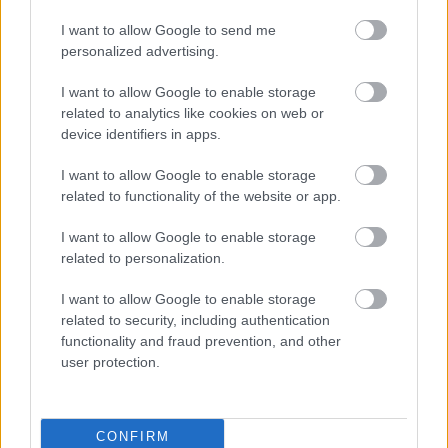
RECEPT
I want to allow Google to send me
personalized advertising.
I want to allow Google to enable storage
related to analytics like cookies on web or
device identifiers in apps.
I want to allow Google to enable storage
related to functionality of the website or app.
Krémes frozen yogurt házilag: friss
I want to allow Google to enable storage
nyári gyümölcsökből
related to personalization.
2019. július 08.
I want to allow Google to enable storage
Nagy nyári kedvencem a frozen yogurt, én személy
related to security, including authentication
szerint jobban kedvelem a fagyinál is. A friss
functionality and fraud prevention, and other
user protection.
gyümölcsök és a görög joghurt találkozásából egy...
MIÚJSÁG
CONFIRM