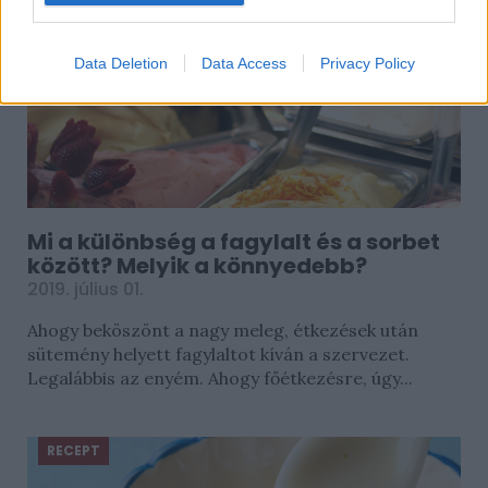
Data Deletion
Data Access
Privacy Policy
Mi a különbség a fagylalt és a sorbet
között? Melyik a könnyedebb?
2019. július 01.
Ahogy beköszönt a nagy meleg, étkezések után
sütemény helyett fagylaltot kíván a szervezet.
Legalábbis az enyém. Ahogy főétkezésre, úgy...
RECEPT