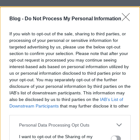
RECEPT
Blog -
Do Not Process My Personal Information
If you wish to opt-out of the sale, sharing to third parties, or
processing of your personal or sensitive information for
targeted advertising by us, please use the below opt-out
section to confirm your selection. Please note that after your
opt-out request is processed you may continue seeing
interest-based ads based on personal information utilized by
us or personal information disclosed to third parties prior to
your opt-out. You may separately opt-out of the further
Selymes, mascarponés jégkrém
disclosure of your personal information by third parties on the
valódi gyümölccsel: a sajttorta
IAB’s list of downstream participants. This information may
fagyasztott verziója
2019. július 31.
also be disclosed by us to third parties on the
IAB’s List of
Downstream Participants
that may further disclose it to other
Néztünk már vaníliafagylaltot, frozen yogurtot,
third parties.
csupa gyümölcsből készült jégkrémet, de ez most
Please note that this website/app uses one or more Google
egy egészen különleges verzió, amelynek sokak...
Personal Data Processing Opt Outs
services and may gather and store information including but
not limited to your visit or usage behaviour. You may click to
I want to opt-out of the Sharing of my