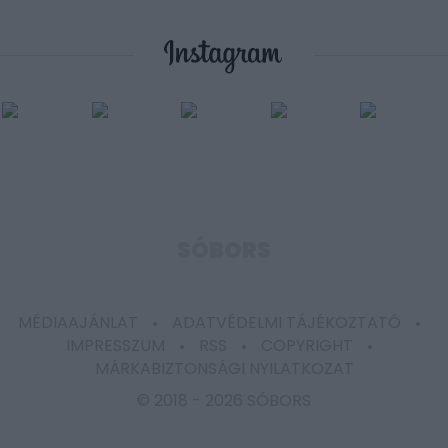
SÓBORS
MÉDIAAJÁNLAT
ADATVÉDELMI TÁJÉKOZTATÓ
IMPRESSZUM
RSS
COPYRIGHT
MÁRKABIZTONSÁGI NYILATKOZAT
© 2018 -
2026 SÓBORS