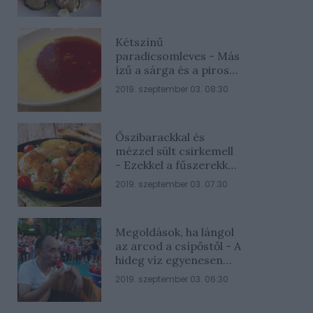
Kétszínű
paradicsomleves - Más
ízű a sárga és a piros
rész
2019. szeptember 03. 08:30
Őszibarackkal és
mézzel sült csirkemell
- Ezekkel a fűszerekkel
lesz a legfinomabb
2019. szeptember 03. 07:30
Megoldások, ha lángol
az arcod a csípőstől - A
hideg víz egyenesen
rossz ötlet
2019. szeptember 03. 06:30