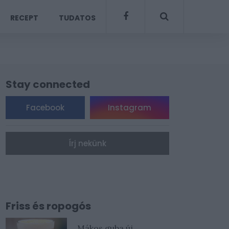
RECEPT
TUDATOS
Stay connected
Facebook
Instagram
Írj nekünk
Friss és ropogós
Mákos guba új