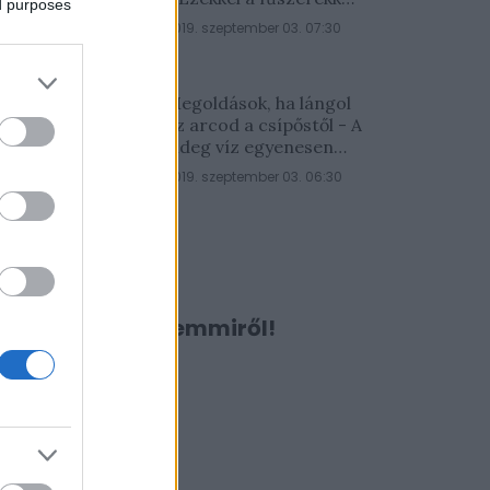
ed purposes
lesz a legfinomabb
2019. szeptember 03. 07:30
Megoldások, ha lángol
az arcod a csípőstől - A
hideg víz egyenesen
rossz ötlet
2019. szeptember 03. 06:30
Ne maradj le semmiről!