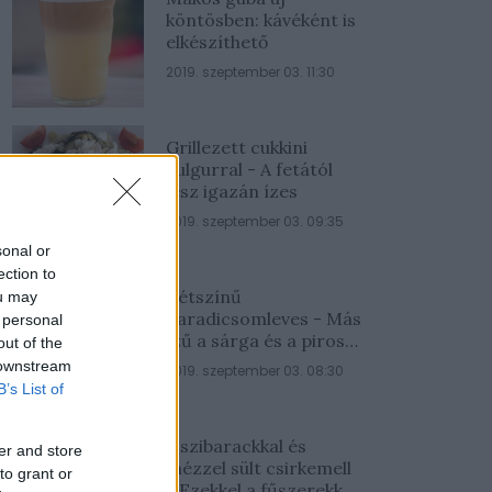
köntösben: kávéként is
elkészíthető
2019. szeptember 03. 11:30
Grillezett cukkini
bulgurral - A fetától
lesz igazán ízes
2019. szeptember 03. 09:35
sonal or
ection to
Kétszínű
ou may
paradicsomleves - Más
 personal
ízű a sárga és a piros
out of the
rész
 downstream
2019. szeptember 03. 08:30
B’s List of
Őszibarackkal és
er and store
mézzel sült csirkemell
to grant or
- Ezekkel a fűszerekkel