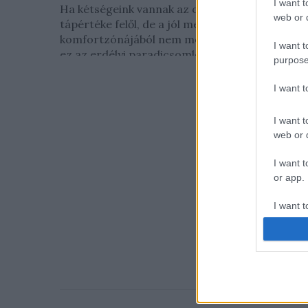
I want t
Ha kétségeink vannak az ovis menzakoszt
web or d
tápértéke felől, de a jól megszokott ízek
komfortzónájából nem mozdulhatunk ki, akkor
I want t
ez az erdélyi paradicsomleves...
purpose
I want 
I want t
web or d
I want t
or app.
I want t
I want t
authenti