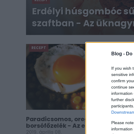
RECEPT
Erdélyi húsgombóc sű
szaftban - Az üknag
receptje
RECEPT
Blog -
Do 
If you wish 
sensitive in
confirm you
continue se
information 
further disc
participants
Downstream 
Paradicsomos, oregánós
Please note
borsófőzelék - Az erdélyi-olasz
information 
fúzió
2019. április 08.