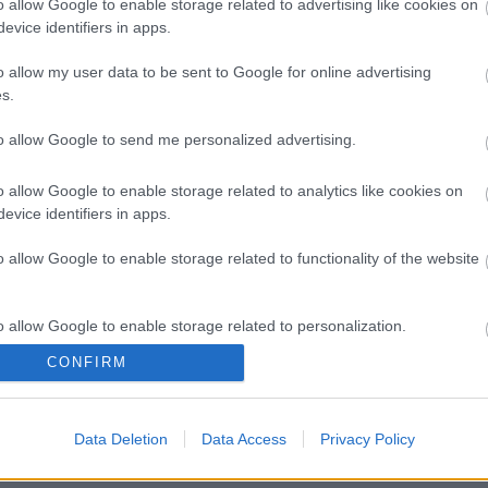
o allow Google to enable storage related to advertising like cookies on
A csorba tipikus erdélyi leves, habár eredetileg
evice identifiers in apps.
természetesen a román konyhából vették át. A
mi leveseinktől abban különbözik, hogy
o allow my user data to be sent to Google for online advertising
valamivel...
s.
to allow Google to send me personalized advertising.
o allow Google to enable storage related to analytics like cookies on
evice identifiers in apps.
o allow Google to enable storage related to functionality of the website
o allow Google to enable storage related to personalization.
CONFIRM
o allow Google to enable storage related to security, including
cation functionality and fraud prevention, and other user protection.
Data Deletion
Data Access
Privacy Policy