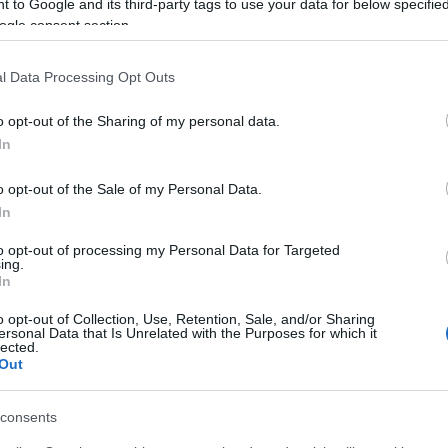
 to Google and its third-party tags to use your data for below specifi
ogle consent section.
Azon a bizonyos erdélyi úton, ahol a zöldséges
paradicsomleves receptjét is gyűjtöttem,
számtalan meglepő kulináris élményben volt
l Data Processing Opt Outs
részem a szálláson a...
o opt-out of the Sharing of my personal data.
NAGYVILÁGI
In
o opt-out of the Sale of my Personal Data.
In
to opt-out of processing my Personal Data for Targeted
ing.
In
o opt-out of Collection, Use, Retention, Sale, and/or Sharing
ersonal Data that Is Unrelated with the Purposes for which it
lected.
Out
Így készül az erdélyi savanyú
zöldbableves, más néven
consents
paszulycsorba
2018. augusztus 14.