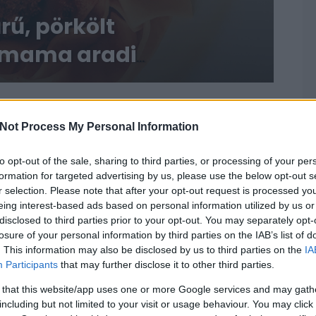
rű, pörkölt
ymama aradi
RECEPT
Not Process My Personal Information
to opt-out of the sale, sharing to third parties, or processing of your per
formation for targeted advertising by us, please use the below opt-out s
r selection. Please note that after your opt-out request is processed y
eing interest-based ads based on personal information utilized by us or
disclosed to third parties prior to your opt-out. You may separately opt-
losure of your personal information by third parties on the IAB’s list of
. This information may also be disclosed by us to third parties on the
IA
Participants
that may further disclose it to other third parties.
Erdélyi juhtúrós puliszka ropogós
 that this website/app uses one or more Google services and may gath
szalonnapörccel - A jóllakottság
including but not limited to your visit or usage behaviour. You may click 
és a jókedv garantált
2019. április 03.