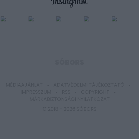
SÓBORS
MÉDIAAJÁNLAT
ADATVÉDELMI TÁJÉKOZTATÓ
IMPRESSZUM
RSS
COPYRIGHT
MÁRKABIZTONSÁGI NYILATKOZAT
© 2018 -
2026 SÓBORS