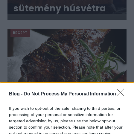
sütemény húsvétra
- Az elzászi
sütibárány nagyon
RECEPT
mutatós is
Blog -
Do Not Process My Personal Information
Ünnepi báránycsülök vörösborral -
If you wish to opt-out of the sale, sharing to third parties, or
Beleivódik a mézes, fűszeres pác
processing of your personal or sensitive information for
2019. április 15.
targeted advertising by us, please use the below opt-out
section to confirm your selection. Please note that after your
Bárányt jellemzően a húsvéti szezonban
opt-out request is processed you may continue seeing