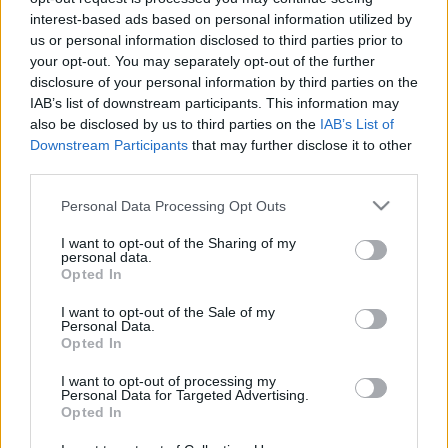
fogyasztunk. Azért is ilyenkor esszük, mert a fiatal
interest-based ads based on personal information utilized by
juhokat ekkor érdemes levágni. Bár egyre inkább
us or personal information disclosed to third parties prior to
népszerű, még vannak, akik...
your opt-out. You may separately opt-out of the further
disclosure of your personal information by third parties on the
RECEPT
IAB’s list of downstream participants. This information may
also be disclosed by us to third parties on the
IAB’s List of
Downstream Participants
that may further disclose it to other
third parties.
Please note that this website/app uses one or more Google
Personal Data Processing Opt Outs
services and may gather and store information including but
not limited to your visit or usage behaviour. You may click to
I want to opt-out of the Sharing of my
personal data.
grant or deny consent to Google and its third-party tags to
Opted In
use your data for below specified purposes in below Google
consent section.
I want to opt-out of the Sale of my
Egészben sült báránygerinc, ahogy
Personal Data.
Opted In
Sárközi Ákos Michelin csillagos séf
csinálja
2018. május 08.
I want to opt-out of processing my
Personal Data for Targeted Advertising.
Ha szeretnéd elkápráztatni a családot, barátokat,
Opted In
akkor bizony fel kötni a gatyát. Hogy mennyire?