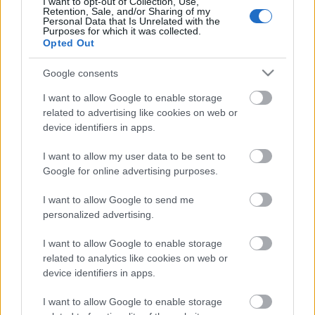
I want to opt-out of Collection, Use,
Hát, ahogy a Michelin csillagos séfek receptjeit
Retention, Sale, and/or Sharing of my
nézegetjük, eléggé. De ne rajtunk...
Personal Data that Is Unrelated with the
Purposes for which it was collected.
Opted Out
Ne maradj le semmiről!
Google consents
Friss és ropogós
I want to allow Google to enable storage
related to advertising like cookies on web or
device identifiers in apps.
Mákos guba új
köntösben: kávéként is
I want to allow my user data to be sent to
elkészíthető
Google for online advertising purposes.
2019. szeptember 03. 11:30
I want to allow Google to send me
personalized advertising.
Grillezett cukkini
bulgurral - A fetától
I want to allow Google to enable storage
lesz igazán ízes
related to analytics like cookies on web or
device identifiers in apps.
2019. szeptember 03. 09:35
I want to allow Google to enable storage