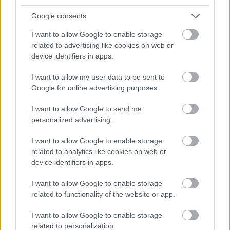
az ananász párosánál nem...
Google consents
MIÚJSÁG
I want to allow Google to enable storage
related to advertising like cookies on web or
device identifiers in apps.
I want to allow my user data to be sent to
Google for online advertising purposes.
I want to allow Google to send me
personalized advertising.
I want to allow Google to enable storage
Tudod, mi az a lambic? Pedig már
related to analytics like cookies on web or
lehet, hogy ittál
device identifiers in apps.
2019. április 09.
I want to allow Google to enable storage
Közeledik a nyár, és vele együtt a sör igazi szezonja.
related to functionality of the website or app.
Bár egy finom sör szerintem minden évszakban
tökéletes szomjoltó, mégis valahogy a sörözést a
I want to allow Google to enable storage
nyárral, a strandolással és a...
related to personalization.