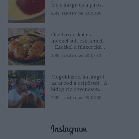
ízű a sárga és a piros
rész
2019. szeptember 03. 08:30
Őszibarackkal és
mézzel sült csirkemell
- Ezekkel a fűszerekkel
lesz a legfinomabb
2019. szeptember 03. 07:30
Megoldások, ha lángol
az arcod a csípőstől - A
hideg víz egyenesen
rossz ötlet
2019. szeptember 03. 06:30