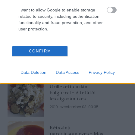
Ne maradj le semmiről!
I want to allow Google to enable storage
related to security, including authentication
functionality and fraud prevention, and other
user protection.
Friss és ropogós
Mákos guba új
köntösben: kávéként is
CONFIRM
elkészíthető
2019. szeptember 03. 11:30
Data Deletion
Data Access
Privacy Policy
Grillezett cukkini
bulgurral - A fetától
lesz igazán ízes
2019. szeptember 03. 09:35
Kétszínű
paradicsomleves - Más