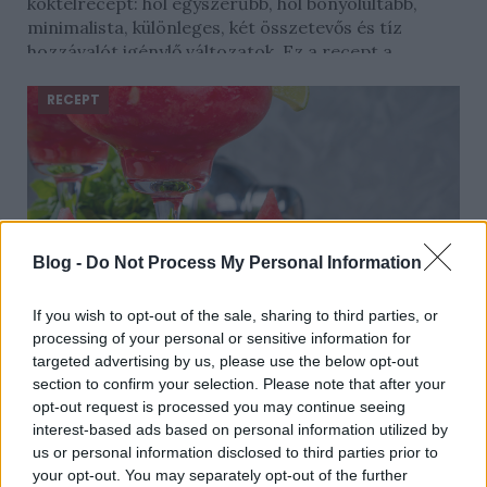
koktélrecept: hol egyszerűbb, hol bonyolultabb,
minimalista, különleges, két összetevős és tíz
hozzávalót igénylő változatok. Ez a recept a...
RECEPT
Blog -
Do Not Process My Personal Information
If you wish to opt-out of the sale, sharing to third parties, or
processing of your personal or sensitive information for
Görögdinnyés Margarita lime-mal és
targeted advertising by us, please use the below opt-out
sóval: a nyárízű koktél
section to confirm your selection. Please note that after your
2019. július 15.
opt-out request is processed you may continue seeing
interest-based ads based on personal information utilized by
A nyár egyik legjobb hűsítője kétségtelenül a
us or personal information disclosed to third parties prior to
görögdinnye. Magában, feta sajttal, limonádénak
your opt-out. You may separately opt-out of the further