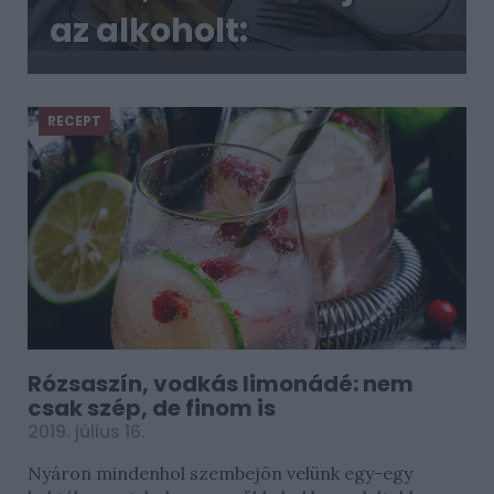
az alkoholt:
fesztiválszezonban
jó tudni róluk
RECEPT
Rózsaszín, vodkás limonádé: nem
csak szép, de finom is
2019. július 16.
Nyáron mindenhol szembejön velünk egy-egy