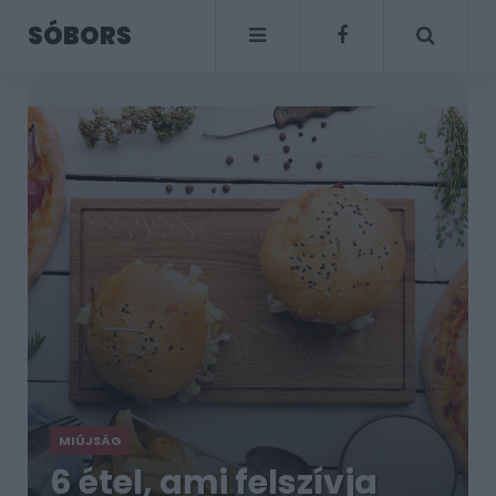
SÓBORS
MIÚJSÁG
6 étel, ami felszívja