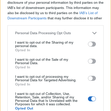
elkészítve, ráadásul nemcsak a szomjat oltja,
disclosure of your personal information by third parties on the
hanem el is telít. A nyár másik...
IAB’s list of downstream participants. This information may
also be disclosed by us to third parties on the
IAB’s List of
Downstream Participants
that may further disclose it to other
RECEPT
third parties.
Please note that this website/app uses one or more Google
Personal Data Processing Opt Outs
services and may gather and store information including but
not limited to your visit or usage behaviour. You may click to
I want to opt-out of the Sharing of my
personal data.
grant or deny consent to Google and its third-party tags to
Opted In
use your data for below specified purposes in below Google
consent section.
I want to opt-out of the Sale of my
Personal Data.
Opted In
Piña colada kókuszkrémmel: sokkal
I want to opt-out of processing my
Personal Data for Targeted Advertising.
jobb az eredeti verziónál
Opted In
2019. június 12.
I want to opt-out of Collection, Use,
Ha választanom kellene, melyik a kedvenc nyári
Retention, Sale, and/or Sharing of my
Personal Data that Is Unrelated with the
koktélom, egyértelműen a piña coladát mondanám.
Purposes for which it was collected.
Legyen alkoholos vagy alkoholmentes, a kókusz és
Opted Out