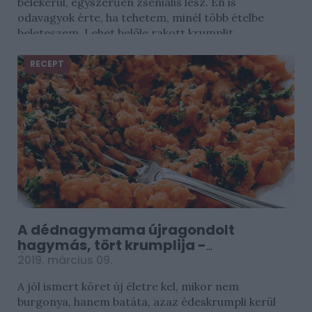
belekerül, egyszerűen zseniális lesz. Én is
odavagyok érte, ha tehetem, minél több ételbe
beleteszem. Lehet belőle rakott krumplit...
RECEPT
A dédnagymama újragondolt
hagymás, tört krumplija -
Édesburgonyából is finom
2019. március 09.
A jól ismert köret új életre kel, mikor nem
burgonya, hanem batáta, azaz édeskrumpli kerül