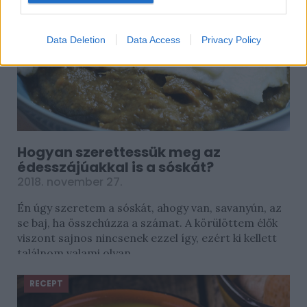
Data Deletion
Data Access
Privacy Policy
Hogyan szerettessük meg az
édesszájúakkal is a sóskát?
2018. november 27.
Én úgy szeretem a sóskát, ahogy van, savanyún, az
se baj, ha összehúzza a számat. A körülöttem élők
viszont sajnos nincsenek ezzel így, ezért ki kellett
találnom valami olyan...
RECEPT