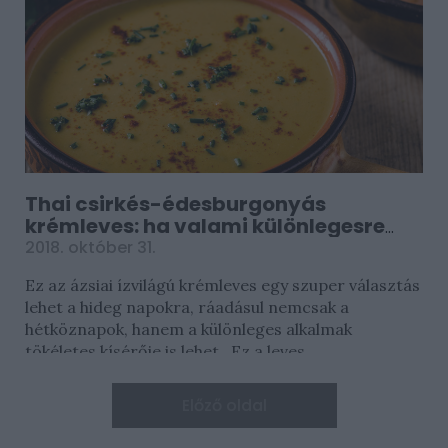
Thai csirkés-édesburgonyás
krémleves: ha valami különlegesre
vágysz
2018. október 31.
Ez az ázsiai ízvilágú krémleves egy szuper választás
lehet a hideg napokra, ráadásul nemcsak a
hétköznapok, hanem a különleges alkalmak
tökéletes kísérője is lehet. Ez a leves...
Előző oldal