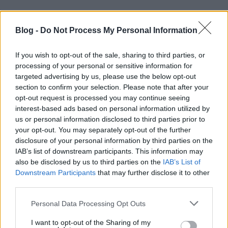
RECEPT
Blog -
Do Not Process My Personal Information
If you wish to opt-out of the sale, sharing to third parties, or
processing of your personal or sensitive information for
targeted advertising by us, please use the below opt-out
section to confirm your selection. Please note that after your
opt-out request is processed you may continue seeing
interest-based ads based on personal information utilized by
us or personal information disclosed to third parties prior to
your opt-out. You may separately opt-out of the further
Rakott krumpli édesburgonyából:
disclosure of your personal information by third parties on the
sokkal egészségesebb
IAB’s list of downstream participants. This information may
2019. január 25.
also be disclosed by us to third parties on the
IAB’s List of
Downstream Participants
that may further disclose it to other
A rakott krumpli olyan nosztalgikus étel, amit
third parties.
magamtól szinte sosem készítenék el, hacsak
Please note that this website/app uses one or more Google
valamilyen ízről vagy illatról eszembe nem jut egy
Personal Data Processing Opt Outs
services and may gather and store information including but
gyerekkori emlék. Ugyanis, amint...
not limited to your visit or usage behaviour. You may click to
I want to opt-out of the Sharing of my