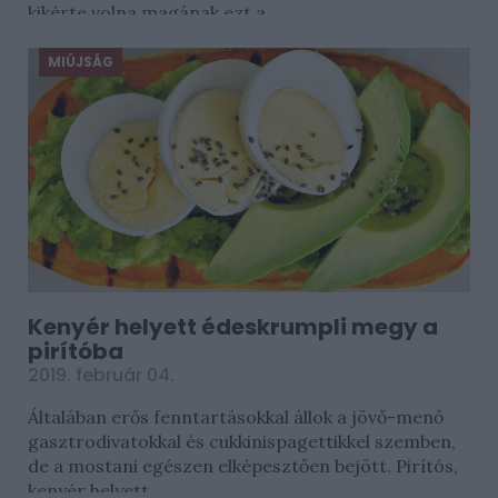
kikérte volna magának ezt a...
MIÚJSÁG
Kenyér helyett édeskrumpli megy a
pirítóba
2019. február 04.
Általában erős fenntartásokkal állok a jövő-menő
gasztrodivatokkal és cukkinispagettikkel szemben,
de a mostani egészen elképesztően bejött. Pirítós,
kenyér helyett...