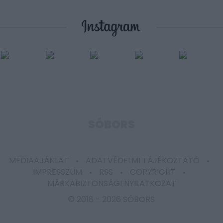
SÓBORS
MÉDIAAJÁNLAT
ADATVÉDELMI TÁJÉKOZTATÓ
IMPRESSZUM
RSS
COPYRIGHT
MÁRKABIZTONSÁGI NYILATKOZAT
© 2018 -
2026 SÓBORS