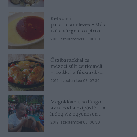
Kétszínű
paradicsomleves - Más
ízű a sárga és a piros
rész
2019. szeptember 03. 08:30
Őszibarackkal és
mézzel sült csirkemell
- Ezekkel a fűszerekkel
lesz a legfinomabb
2019. szeptember 03. 07:30
Megoldások, ha lángol
az arcod a csípőstől - A
hideg víz egyenesen
rossz ötlet
2019. szeptember 03. 06:30