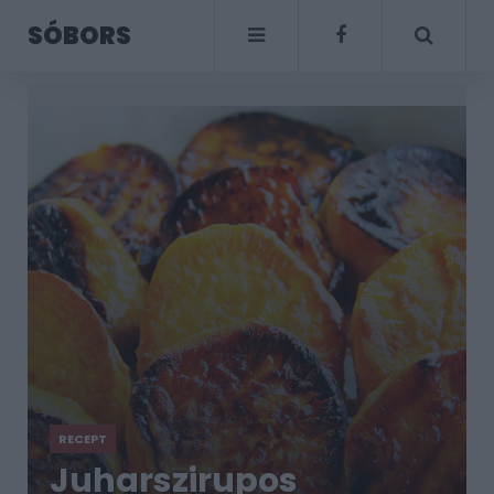
SÓBORS
RECEPT
Juharszirupos