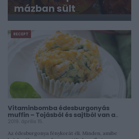
mázban sült
édesburgonya:
ideális köret a
RECEPT
grillezéshez
Vitaminbomba édesburgonyás
muffin – Tojásból és sajtból van a
tésztája
2019. április 15.
Az édesburgonya fénykorát éli. Minden, amibe