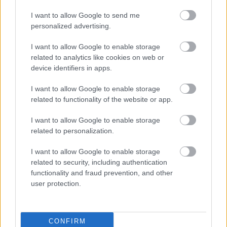
RECEPT
I want to allow Google to send me
personalized advertising.
I want to allow Google to enable storage
related to analytics like cookies on web or
device identifiers in apps.
I want to allow Google to enable storage
related to functionality of the website or app.
Baconnel és hagymával felturbózott
I want to allow Google to enable storage
egészben sült édesburgonya
related to personalization.
2018. december 08.
I want to allow Google to enable storage
Egy egyszerű, de laktató fogás, ami után
related to security, including authentication
megnyaljuk mind a tíz ujjunkat. Az édesburgonya
functionality and fraud prevention, and other
user protection.
azért az egyik legjobb alapanyag, mert minden
fűszer nélkül, egészben megsütve...
RECEPT
CONFIRM