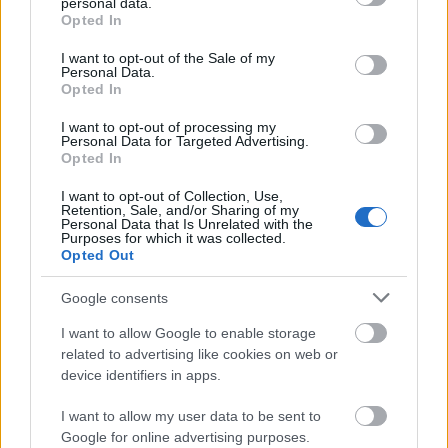
personal data.
grant or deny consent to Google and its third-party tags to
RECEPT
Opted In
use your data for below specified purposes in below Google
consent section.
I want to opt-out of the Sale of my
Personal Data.
Opted In
I want to opt-out of processing my
Personal Data for Targeted Advertising.
Opted In
I want to opt-out of Collection, Use,
Retention, Sale, and/or Sharing of my
Personal Data that Is Unrelated with the
Purposes for which it was collected.
A fahéj a zöldségekhez is nagyon
Opted Out
passzol - Fura, de így van
Google consents
2018. december 18.
I want to allow Google to enable storage
Ahogy a gyümölcs-hús, édes-sós párosításra
related to advertising like cookies on web or
nagyon könnyű rákapni, úgy lehet beleszeretni egy
device identifiers in apps.
pillanat alatt a fahéj sós környezetbe lépésébe.
Most éppen az annyira szeretett sült...
I want to allow my user data to be sent to
Google for online advertising purposes.