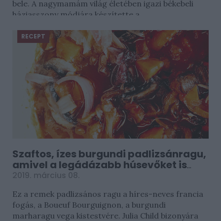
bele. A nagymamám világ életében igazi békebeli
háziasszony módjára készítette a...
RECEPT
Szaftos, ízes burgundi padlizsánragu,
amivel a legádázabb húsevőket is
lenyűgözzük
2019. március 08.
Ez a remek padlizsános ragu a híres-neves francia
fogás, a Boueuf Bourguignon, a burgundi
marharagu vega kistestvére. Julia Child bizonyára