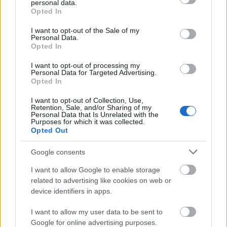
personal data.
elkészíthető
grant or deny consent to Google and its third-party tags to
Opted In
2019. szeptember 03.
use your data for below specified purposes in below Google
consent section.
I want to opt-out of the Sale of my
A kávé ma már nem csak presszó vagy latte lehet,
Personal Data.
Opted In
sőt, ha valami különlegesebbet akarunk, akkor sem
kell feltétlenül szirupokat használni. Sokáig csak...
I want to opt-out of processing my
Personal Data for Targeted Advertising.
Opted In
RECEPT
I want to opt-out of Collection, Use,
Retention, Sale, and/or Sharing of my
Personal Data that Is Unrelated with the
Purposes for which it was collected.
Opted Out
Google consents
I want to allow Google to enable storage
related to advertising like cookies on web or
device identifiers in apps.
Grillezett cukkini bulgurral - A fetától
I want to allow my user data to be sent to
lesz igazán ízes
Google for online advertising purposes.