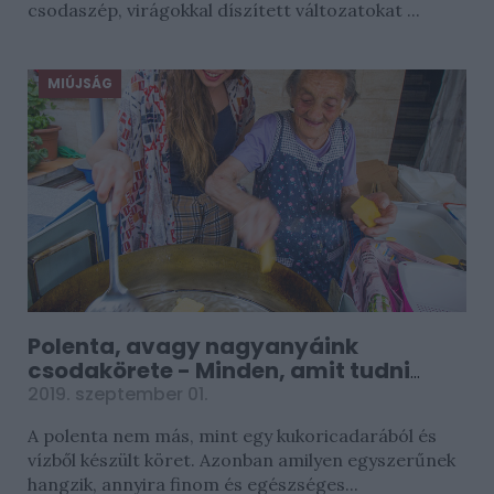
csodaszép, virágokkal díszített változatokat ...
MIÚJSÁG
Polenta, avagy nagyanyáink
csodakörete - Minden, amit tudni
érdemes róla
2019. szeptember 01.
A polenta nem más, mint egy kukoricadarából és
vízből készült köret. Azonban amilyen egyszerűnek
hangzik, annyira finom és egészséges...