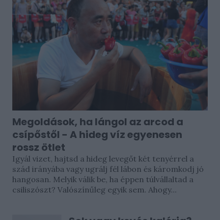
Megoldások, ha lángol az arcod a
csípőstől - A hideg víz egyenesen
rossz ötlet
Igyál vizet, hajtsd a hideg levegőt két tenyérrel a
szád irányába vagy ugrálj fél lábon és káromkodj jó
hangosan. Melyik válik be, ha éppen túlvállaltad a
csiliszószt? Valószínűleg egyik sem. Ahogy...