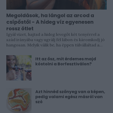
Megoldások, ha lángol az arcod a
csípőstől - A hideg víz egyenesen
rossz ötlet
Igyál vizet, hajtsd a hideg levegőt két tenyérrel a
szád irányába vagy ugrálj fél lábon és káromkodj jó
hangosan. Melyik válik be, ha éppen túlvállaltad a
csiliszószt? Valószínűleg egyik sem. Ahogy...
Itt az ősz, mit érdemes majd
kóstolni a Borfesztiválon?
Azt hinnéd szőnyeg van a képen,
pedig valami egész másról van
szó