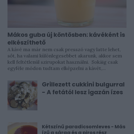
Mákos guba új köntösben: kávéként is
elkészíthető
A kávé ma már nem csak presszó vagy latte lehet,
sőt, ha valami különlegesebbet akarunk, akkor sem
kell feltétlenül szirupokat használni. Sokáig csak
egyféle módon tudtam elképzelni a kávét,...
Grillezett cukkini bulgurral
- A fetától lesz igazán ízes
Kétszínű paradicsomleves - Más
ízű a sárga és a piros rész