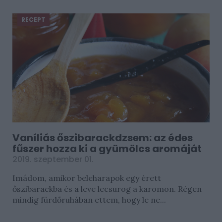
RECEPT
Vaníliás őszibarackdzsem: az édes
fűszer hozza ki a gyümölcs aromáját
2019. szeptember 01.
Imádom, amikor beleharapok egy érett
őszibarackba és a leve lecsurog a karomon. Régen
mindig fürdőruhában ettem, hogy le ne...