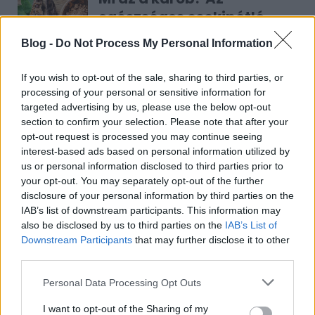
egészséges csokipótló -
Kisgyerekek is nyugodtan
Blog -
Do Not Process My Personal Information
fogyaszthatják
If you wish to opt-out of the sale, sharing to third parties, or
processing of your personal or sensitive information for
targeted advertising by us, please use the below opt-out
section to confirm your selection. Please note that after your
opt-out request is processed you may continue seeing
RECEPT
interest-based ads based on personal information utilized by
us or personal information disclosed to third parties prior to
your opt-out. You may separately opt-out of the further
disclosure of your personal information by third parties on the
IAB’s list of downstream participants. This information may
also be disclosed by us to third parties on the
IAB’s List of
Downstream Participants
that may further disclose it to other
third parties.
Please note that this website/app uses one or more Google
Personal Data Processing Opt Outs
services and may gather and store information including but
Mákos guba új köntösben: kávéként is
not limited to your visit or usage behaviour. You may click to
I want to opt-out of the Sharing of my