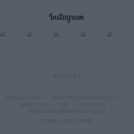
SÓBORS
MÉDIAAJÁNLAT
ADATVÉDELMI TÁJÉKOZTATÓ
IMPRESSZUM
RSS
COPYRIGHT
MÁRKABIZTONSÁGI NYILATKOZAT
© 2018 -
2026 SÓBORS