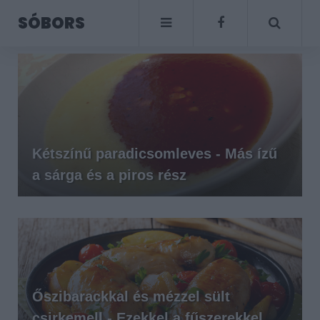
SÓBORS
Kétszínű paradicsomleves - Más ízű
a sárga és a piros rész
Őszibarackkal és mézzel sült
csirkemell - Ezekkel a fűszerekkel