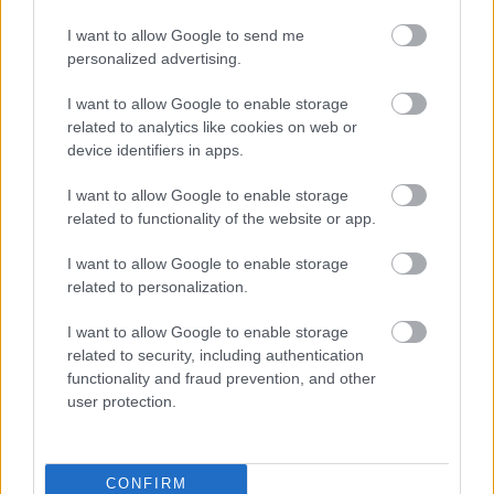
2019. szeptember 03.
I want to allow Google to send me
Még mindig a saláta vonalon közlekedem,
personalized advertising.
egyszerűen nem tudom megunni a friss
I want to allow Google to enable storage
zöldségeket. A cukkinit például, amelyet minden...
related to analytics like cookies on web or
device identifiers in apps.
MIÚJSÁG
I want to allow Google to enable storage
related to functionality of the website or app.
I want to allow Google to enable storage
related to personalization.
I want to allow Google to enable storage
related to security, including authentication
functionality and fraud prevention, and other
user protection.
Itt az ősz, mit érdemes majd kóstolni a
Borfesztiválon?
CONFIRM
2019. szeptember 02.