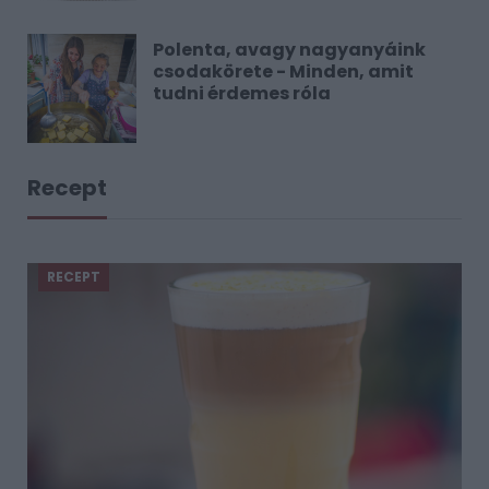
Polenta, avagy nagyanyáink
csodakörete - Minden, amit
tudni érdemes róla
Recept
RECEPT