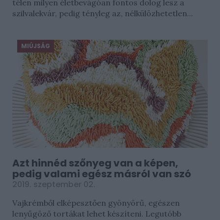
télen milyen életbevágóan fontos dolog lesz a
szilvalekvár, pedig tényleg az, nélkülözhetetlen...
MIÚJSÁG
Azt hinnéd szőnyeg van a képen,
pedig valami egész másról van szó
2019. szeptember 02.
Vajkrémből elképesztően gyönyörű, egészen
lenyűgöző tortákat lehet készíteni. Legutóbb