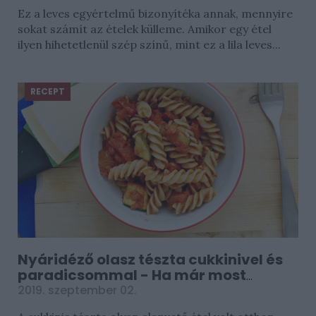
Ez a leves egyértelmű bizonyítéka annak, mennyire
sokat számít az ételek külleme. Amikor egy étel
ilyen hihetetlenül szép színű, mint ez a lila leves...
RECEPT
Nyáridéző olasz tészta cukkinivel és
paradicsommal - Ha már most
hiányzik
2019. szeptember 02.