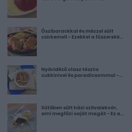
Őszibarackkal és mézzel sült
csirkemell - Ezekkel a fűszerekkel
lesz a legfinomabb
Nyáridéző olasz tészta
cukkinivel és paradicsommal -
Ha már most hiányzik
Sütőben sült házi szilvalekvár,
ami megfőzi saját magát - Ez a
legjobb változat