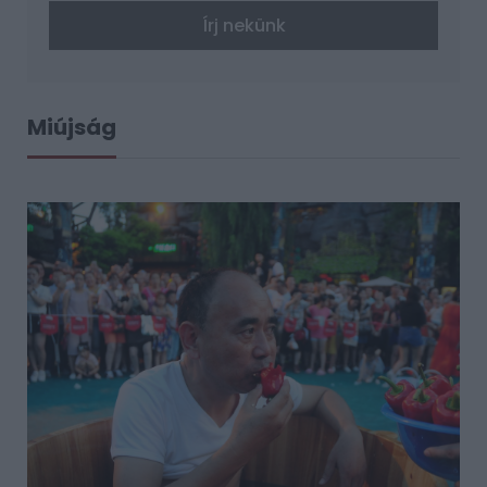
Írj nekünk
Miújság