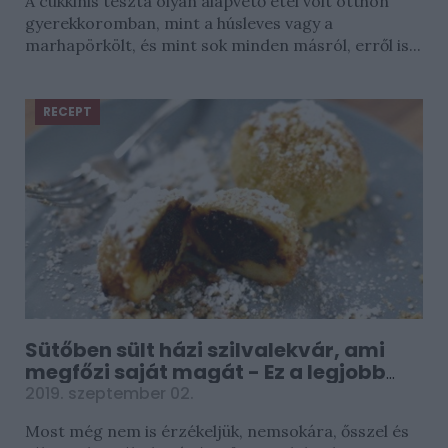
A cukkinis tészta olyan alapvető étel volt otthon
gyerekkoromban, mint a húsleves vagy a
marhapörkölt, és mint sok minden másról, erről is...
RECEPT
Sütőben sült házi szilvalekvár, ami
megfőzi saját magát - Ez a legjobb
változat
2019. szeptember 02.
Most még nem is érzékeljük, nemsokára, ősszel és