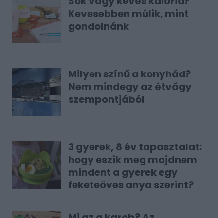
Sok vagy kevés kalória?
Kevesebben múlik, mint
gondolnánk
Milyen színű a konyhád?
Nem mindegy az étvágy
szempontjából
3 gyerek, 8 év tapasztalat:
hogy eszik meg majdnem
mindent a gyerek egy
feketeöves anya szerint?
Mi az a karob? Az