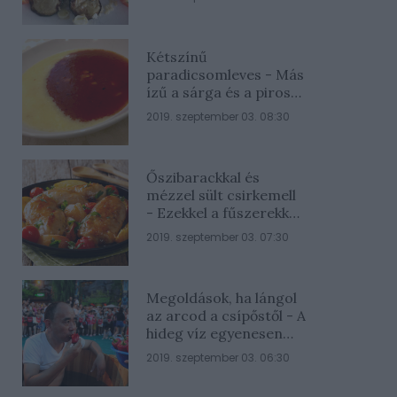
Kétszínű
paradicsomleves - Más
ízű a sárga és a piros
rész
2019. szeptember 03. 08:30
Őszibarackkal és
mézzel sült csirkemell
- Ezekkel a fűszerekkel
lesz a legfinomabb
2019. szeptember 03. 07:30
Megoldások, ha lángol
az arcod a csípőstől - A
hideg víz egyenesen
rossz ötlet
2019. szeptember 03. 06:30