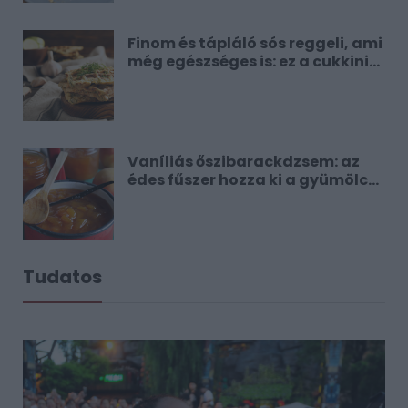
Finom és tápláló sós reggeli, ami
még egészséges is: ez a cukkinis
gofri
Vaníliás őszibarackdzsem: az
édes fűszer hozza ki a gyümölcs
aromáját
Tudatos