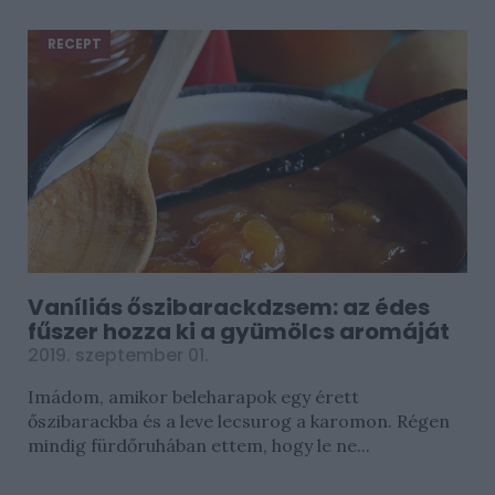
RECEPT
Vaníliás őszibarackdzsem: az édes
fűszer hozza ki a gyümölcs aromáját
2019. szeptember 01.
Imádom, amikor beleharapok egy érett
őszibarackba és a leve lecsurog a karomon. Régen
mindig fürdőruhában ettem, hogy le ne...