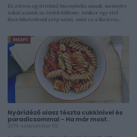
Ez a leves egyértelmű bizonyítéka annak, mennyire
sokat számít az ételek külleme. Amikor egy étel
ilyen hihetetlenül szép színű, mint ez a lila leves...
RECEPT
Nyáridéző olasz tészta cukkinivel és
paradicsommal - Ha már most
hiányzik
2019. szeptember 02.