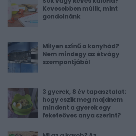
Sok vagy kevés kalória?
Kevesebben múlik, mint
gondolnánk
Milyen színű a konyhád?
Nem mindegy az étvágy
szempontjából
3 gyerek, 8 év tapasztalat:
hogy eszik meg majdnem
mindent a gyerek egy
feketeöves anya szerint?
Mi az a karob? Az