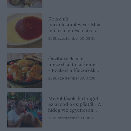
Kétszínű
paradicsomleves - Más
ízű a sárga és a piros
rész
2019. szeptember 03. 08:30
Őszibarackkal és
mézzel sült csirkemell
- Ezekkel a fűszerekkel
lesz a legfinomabb
2019. szeptember 03. 07:30
Megoldások, ha lángol
az arcod a csípőstől - A
hideg víz egyenesen
rossz ötlet
2019. szeptember 03. 06:30