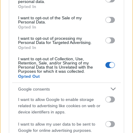
personal data.
elkészíthető
grant or deny consent to Google and its third-party tags to
Opted In
2019. szeptember 03.
use your data for below specified purposes in below Google
consent section.
I want to opt-out of the Sale of my
A kávé ma már nem csak presszó vagy latte lehet,
Personal Data.
Opted In
sőt, ha valami különlegesebbet akarunk, akkor sem
kell feltétlenül szirupokat használni. Sokáig csak...
I want to opt-out of processing my
Personal Data for Targeted Advertising.
Opted In
RECEPT
I want to opt-out of Collection, Use,
Retention, Sale, and/or Sharing of my
Personal Data that Is Unrelated with the
Purposes for which it was collected.
Opted Out
Google consents
I want to allow Google to enable storage
related to advertising like cookies on web or
device identifiers in apps.
Grillezett cukkini bulgurral - A fetától
I want to allow my user data to be sent to
lesz igazán ízes
Google for online advertising purposes.