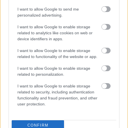
2019. szeptember 03.
I want to allow Google to send me
Még mindig a saláta vonalon közlekedem,
personalized advertising.
egyszerűen nem tudom megunni a friss
I want to allow Google to enable storage
zöldségeket. A cukkinit például, amelyet minden...
related to analytics like cookies on web or
device identifiers in apps.
MIÚJSÁG
I want to allow Google to enable storage
related to functionality of the website or app.
I want to allow Google to enable storage
related to personalization.
I want to allow Google to enable storage
related to security, including authentication
functionality and fraud prevention, and other
user protection.
Itt az ősz, mit érdemes majd kóstolni a
Borfesztiválon?
CONFIRM
2019. szeptember 02.