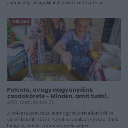
csodaszép, virágokkal díszített változatokat ...
MIÚJSÁG
Polenta, avagy nagyanyáink
csodakörete - Minden, amit tudni
érdemes róla
2019. szeptember 01.
A polenta nem más, mint egy kukoricadarából és
vízből készült köret. Azonban amilyen egyszerűnek
hangzik, annyira finom és egészséges...