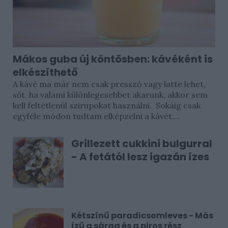
Mákos guba új köntösben: kávéként is
elkészíthető
A kávé ma már nem csak presszó vagy latte lehet,
sőt, ha valami különlegesebbet akarunk, akkor sem
kell feltétlenül szirupokat használni. Sokáig csak
egyféle módon tudtam elképzelni a kávét,...
Grillezett cukkini bulgurral
- A fetától lesz igazán ízes
Kétszínű paradicsomleves - Más
ízű a sárga és a piros rész