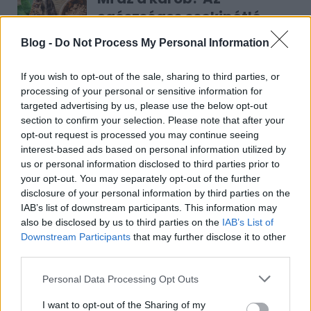
egészséges csokipótló -
Kisgyerekek is nyugodtan
Blog -
Do Not Process My Personal Information
fogyaszthatják
If you wish to opt-out of the sale, sharing to third parties, or
processing of your personal or sensitive information for
targeted advertising by us, please use the below opt-out
section to confirm your selection. Please note that after your
opt-out request is processed you may continue seeing
RECEPT
interest-based ads based on personal information utilized by
us or personal information disclosed to third parties prior to
your opt-out. You may separately opt-out of the further
disclosure of your personal information by third parties on the
IAB’s list of downstream participants. This information may
also be disclosed by us to third parties on the
IAB’s List of
Downstream Participants
that may further disclose it to other
third parties.
Please note that this website/app uses one or more Google
Personal Data Processing Opt Outs
services and may gather and store information including but
Mákos guba új köntösben: kávéként is
not limited to your visit or usage behaviour. You may click to
I want to opt-out of the Sharing of my