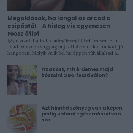
Megoldások, ha lángol az arcod a
csípőstől - A hideg víz egyenesen
rossz ötlet
Igyál vizet, hajtsd a hideg levegőt két tenyérrel a
szád irányába vagy ugrálj fél lábon és káromkodj jó
hangosan. Melyik válik be, ha éppen túlvállaltad a
csiliszószt? Valószínűleg egyik sem. Ahogy...
Itt az ősz, mit érdemes majd
kóstolni a Borfesztiválon?
Azt hinnéd szőnyeg van a képen,
pedig valami egész másról van
szó