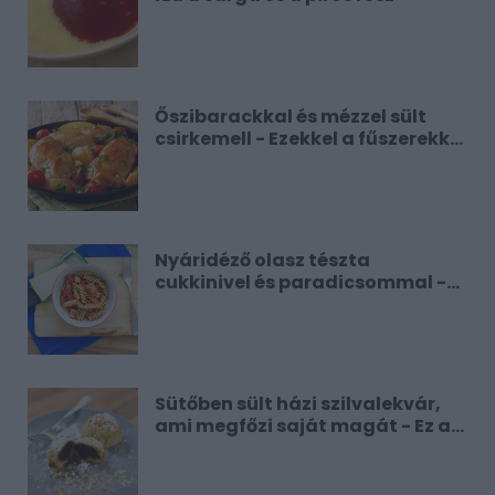
Őszibarackkal és mézzel sült
csirkemell - Ezekkel a fűszerekkel
lesz a legfinomabb
Nyáridéző olasz tészta
cukkinivel és paradicsommal -
Ha már most hiányzik
Sütőben sült házi szilvalekvár,
ami megfőzi saját magát - Ez a
legjobb változat