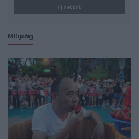
Írj nekünk
Miújság