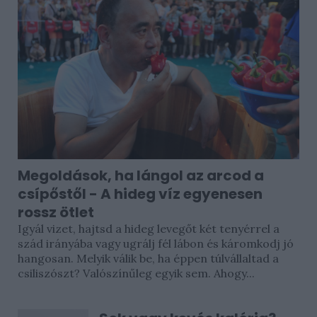
Megoldások, ha lángol az arcod a
csípőstől - A hideg víz egyenesen
rossz ötlet
Igyál vizet, hajtsd a hideg levegőt két tenyérrel a
szád irányába vagy ugrálj fél lábon és káromkodj jó
hangosan. Melyik válik be, ha éppen túlvállaltad a
csiliszószt? Valószínűleg egyik sem. Ahogy...