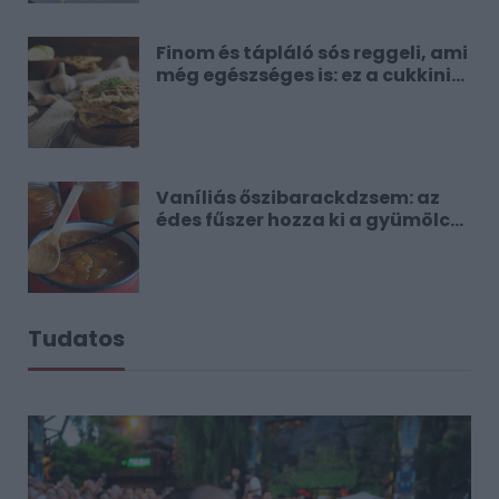
Finom és tápláló sós reggeli, ami
még egészséges is: ez a cukkinis
gofri
Vaníliás őszibarackdzsem: az
édes fűszer hozza ki a gyümölcs
aromáját
Tudatos