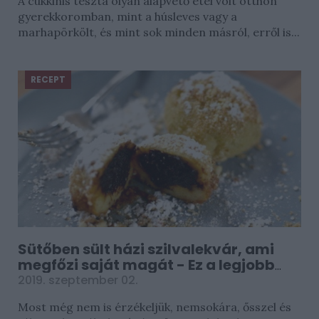
A cukkinis tészta olyan alapvető étel volt otthon
gyerekkoromban, mint a húsleves vagy a
marhapörkölt, és mint sok minden másról, erről is...
RECEPT
Sütőben sült házi szilvalekvár, ami
megfőzi saját magát - Ez a legjobb
változat
2019. szeptember 02.
Most még nem is érzékeljük, nemsokára, ősszel és