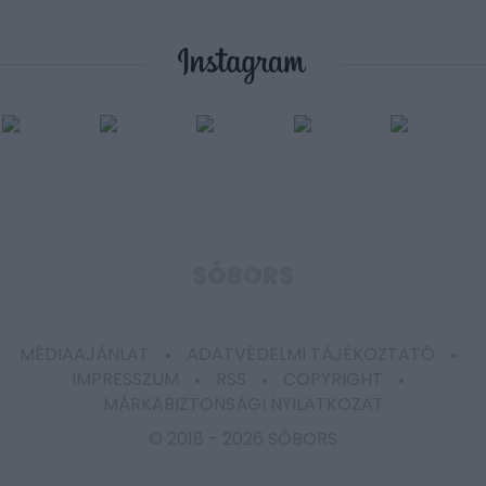
SÓBORS
MÉDIAAJÁNLAT
ADATVÉDELMI TÁJÉKOZTATÓ
IMPRESSZUM
RSS
COPYRIGHT
MÁRKABIZTONSÁGI NYILATKOZAT
© 2018 -
2026 SÓBORS