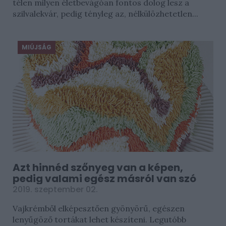
télen milyen életbevágóan fontos dolog lesz a
szilvalekvár, pedig tényleg az, nélkülözhetetlen...
MIÚJSÁG
Azt hinnéd szőnyeg van a képen,
pedig valami egész másról van szó
2019. szeptember 02.
Vajkrémből elképesztően gyönyörű, egészen
lenyűgöző tortákat lehet készíteni. Legutóbb