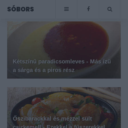
SÓBORS
Kétszínű paradicsomleves - Más ízű
a sárga és a piros rész
Őszibarackkal és mézzel sült
csirkemell - Ezekkel a fűszerekkel