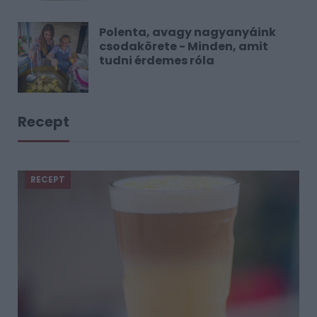
Polenta, avagy nagyanyáink
csodakörete - Minden, amit
tudni érdemes róla
Recept
RECEPT