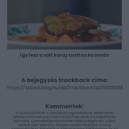
Így lesz a sült karaj szaftos és omlós
A bejegyzés trackback címe:
https://sobors.blog.hu/api/trackback/id/15006058
Kommentek:
A hozzászólások a
vonatkozó jogszabályok
értelmében
felhasználói tartalomnak minősülnek, értük a
szolgáltatás
technikai
üzemeltetője semmilyen felelősséget nem vállal,
azokat nem ellenőrzi. Kifogás esetén forduljon a blog
szerkesztőjéhez. Részletek a
Felhasználási feltételekben
és az