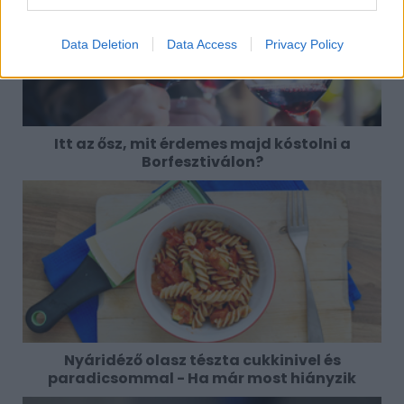
Data Deletion
Data Access
Privacy Policy
Itt az ősz, mit érdemes majd kóstolni a
Borfesztiválon?
Nyáridéző olasz tészta cukkinivel és
paradicsommal - Ha már most hiányzik