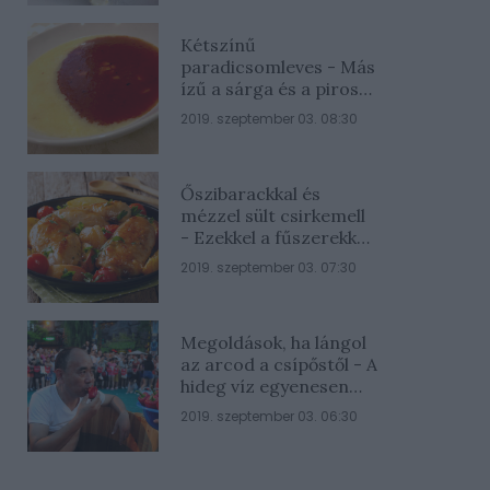
Kétszínű
paradicsomleves - Más
ízű a sárga és a piros
rész
2019. szeptember 03. 08:30
Őszibarackkal és
mézzel sült csirkemell
- Ezekkel a fűszerekkel
lesz a legfinomabb
2019. szeptember 03. 07:30
Megoldások, ha lángol
az arcod a csípőstől - A
hideg víz egyenesen
rossz ötlet
2019. szeptember 03. 06:30