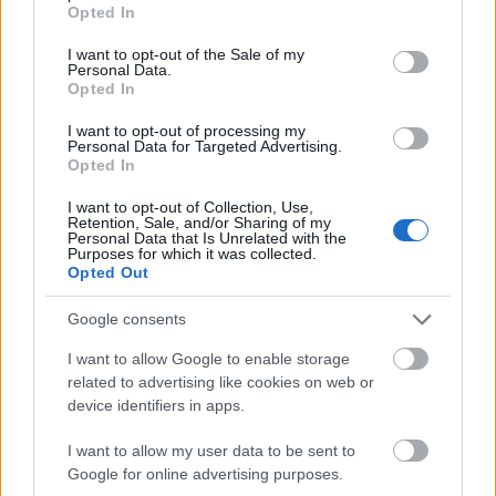
grant or deny consent to Google and its third-party tags to
A legmagasabb fehérjetartalommal
Opted In
use your data for below specified purposes in below Google
rendelkező zöldségek a kelfélék, különös
consent section.
I want to opt-out of the Sale of my
tekintettel az itthon ritkán kapható fodros
Personal Data.
Opted In
kelre, de a brokkoli és a gomba is jó forrásnak
minősülnek.
I want to opt-out of processing my
Personal Data for Targeted Advertising.
Egyéb különleges kiegészítők
Opted In
Az egyik legmenőbb húshelyettesítő a
I want to opt-out of Collection, Use,
Retention, Sale, and/or Sharing of my
szejtán, amit magyarul búzahúsnak szoktak
Personal Data that Is Unrelated with the
fordítani. A búzasikérből, tehát a gabonának a
Purposes for which it was collected.
Opted Out
fehérjében gazdag részéből készült
alapanyagot éppen úgy lehet felhasználni,
Google consents
mint a húsféléket, és a proteintartalma is
megegyezik azzal. Vegetáriánusok kedvelt
I want to allow Google to enable storage
related to advertising like cookies on web or
alapanyaga még a chia mag és a quinoa is,
device identifiers in apps.
valamint a spirulina nevű alga, ezek mind
segíthetik megdobni egy-egy étkezés
I want to allow my user data to be sent to
fehérjetartalmát.
Google for online advertising purposes.