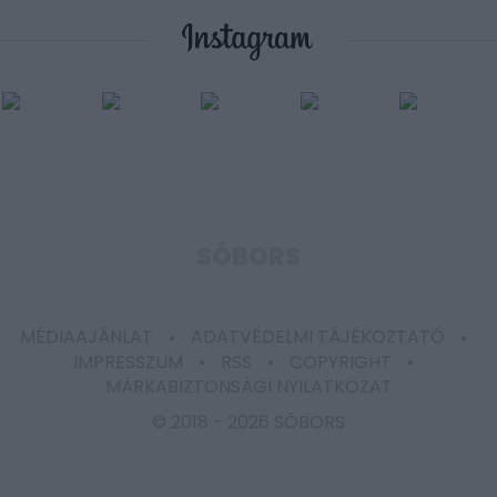
SÓBORS
MÉDIAAJÁNLAT
ADATVÉDELMI TÁJÉKOZTATÓ
IMPRESSZUM
RSS
COPYRIGHT
MÁRKABIZTONSÁGI NYILATKOZAT
© 2018 -
2026 SÓBORS