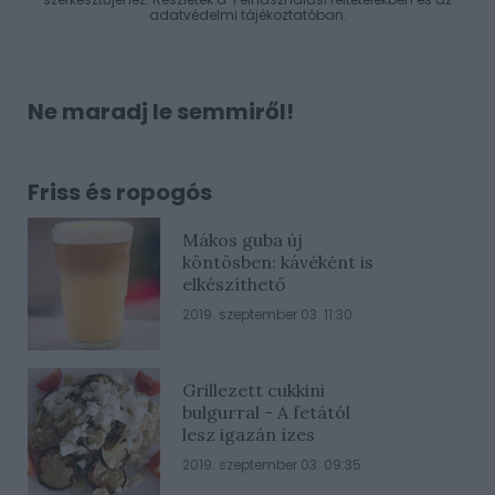
adatvédelmi tájékoztatóban
.
Ne maradj le semmiről!
Friss és ropogós
Mákos guba új
köntösben: kávéként is
elkészíthető
2019. szeptember 03. 11:30
Grillezett cukkini
bulgurral - A fetától
lesz igazán ízes
2019. szeptember 03. 09:35