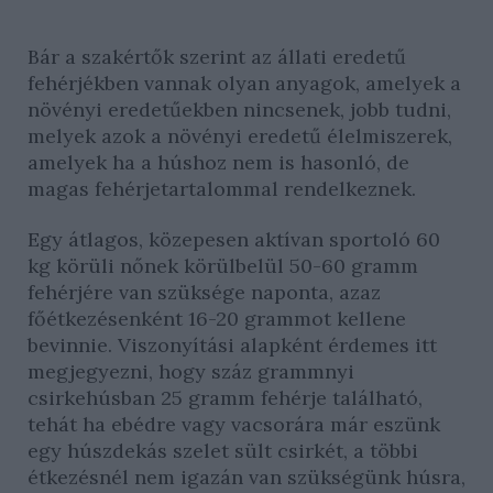
Bár a szakértők szerint az állati eredetű
fehérjékben vannak olyan anyagok, amelyek a
növényi eredetűekben nincsenek, jobb tudni,
melyek azok a növényi eredetű élelmiszerek,
amelyek ha a húshoz nem is hasonló, de
magas fehérjetartalommal rendelkeznek.
Egy átlagos, közepesen aktívan sportoló 60
kg körüli nőnek körülbelül 50-60 gramm
fehérjére van szüksége naponta, azaz
főétkezésenként 16-20 grammot kellene
bevinnie. Viszonyítási alapként érdemes itt
megjegyezni, hogy száz grammnyi
csirkehúsban 25 gramm fehérje található,
tehát ha ebédre vagy vacsorára már eszünk
egy húszdekás szelet sült csirkét, a többi
étkezésnél nem igazán van szükségünk húsra,