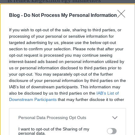
is remek kiegészítői egy húsmentes
reggelinek vagy köztes étkezésnek, egy
nagyobb maréknyi magban már 10 gramm
Blog -
Do Not Process My Personal Information
fehérje van, de nagyon jó a napraforgómag, a
dió és a mák proteintartalma is.
If you wish to opt-out of the sale, sharing to third parties, or
processing of your personal or sensitive information for
targeted advertising by us, please use the below opt-out
section to confirm your selection. Please note that after your
opt-out request is processed you may continue seeing
interest-based ads based on personal information utilized by
us or personal information disclosed to third parties prior to
your opt-out. You may separately opt-out of the further
disclosure of your personal information by third parties on the
IAB’s list of downstream participants. This information may
also be disclosed by us to third parties on the
IAB’s List of
Downstream Participants
that may further disclose it to other
third parties.
Please note that this website/app uses one or more Google
Personal Data Processing Opt Outs
services and may gather and store information including but
Szuperzöldségek
not limited to your visit or usage behaviour. You may click to
I want to opt-out of the Sharing of my
personal data.