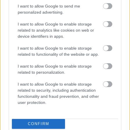
Fotó: Ács Bori/Sóbors, Getty Images
I want to allow Google to send me
personalized advertising.
I want to allow Google to enable storage
related to analytics like cookies on web or
device identifiers in apps.
I want to allow Google to enable storage
related to functionality of the website or app.
I want to allow Google to enable storage
egészség
protein
húsmentes
tápanyag
related to personalization.
tudatos
szójabab
fehérje
quinoa
szejtán
magvak
hüvelyesek
chia
fehérjegazdag
I want to allow Google to enable storage
related to security, including authentication
húshelyettesítő
kelfélék
functionality and fraud prevention, and other
user protection.
Kapcsolódó receptek
CONFIRM