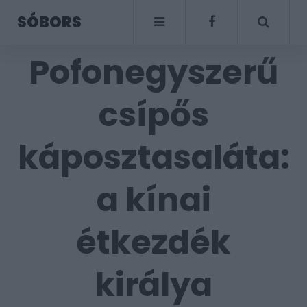
SÓBORS
Pofonegyszerű
csípős
káposztasaláta:
a kínai
étkezdék
királya