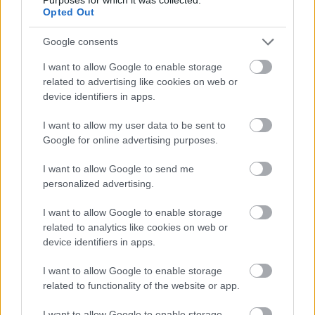
Opted Out
Google consents
I want to allow Google to enable storage
related to advertising like cookies on web or
Grillezett cukkini bulgurral - A fetától lesz
device identifiers in apps.
igazán ízes
I want to allow my user data to be sent to
Google for online advertising purposes.
I want to allow Google to send me
personalized advertising.
I want to allow Google to enable storage
related to analytics like cookies on web or
device identifiers in apps.
Őszibarackkal és mézzel sült csirkemell -
I want to allow Google to enable storage
Ezekkel a fűszerekkel lesz a legfinomabb
related to functionality of the website or app.
I want to allow Google to enable storage