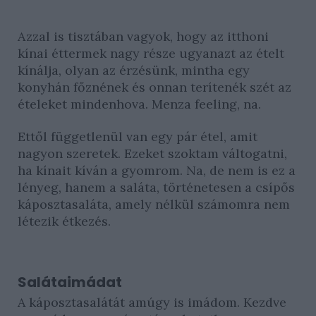
Azzal is tisztában vagyok, hogy az itthoni
kínai éttermek nagy része ugyanazt az ételt
kínálja, olyan az érzésünk, mintha egy
konyhán főznének és onnan terítenék szét az
ételeket mindenhova. Menza feeling, na.
Ettől függetlenül van egy pár étel, amit
nagyon szeretek. Ezeket szoktam váltogatni,
ha kínait kíván a gyomrom. Na, de nem is ez a
lényeg, hanem a saláta, történetesen a csípős
káposztasaláta, amely nélkül számomra nem
létezik étkezés.
Salátaimádat
A káposztasalátát amúgy is imádom. Kezdve