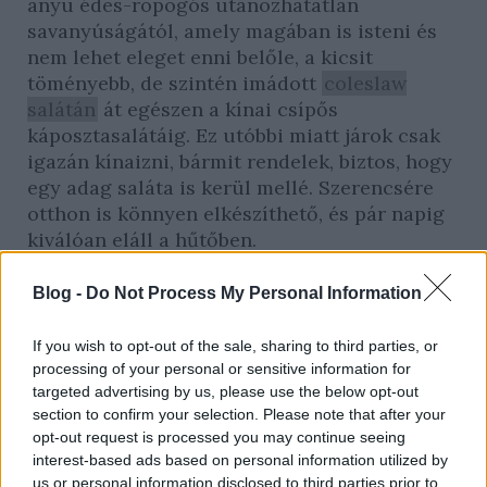
anyu édes-ropogós utánozhatatlan
savanyúságától, amely magában is isteni és
nem lehet eleget enni belőle, a kicsit
töményebb, de szintén imádott
coleslaw
salátán
át egészen a kínai csípős
káposztasalátáig. Ez utóbbi miatt járok csak
igazán kínaizni, bármit rendelek, biztos, hogy
egy adag saláta is kerül mellé. Szerencsére
otthon is könnyen elkészíthető, és pár napig
kiválóan eláll a hűtőben.
Blog -
Do Not Process My Personal Information
If you wish to opt-out of the sale, sharing to third parties, or
processing of your personal or sensitive information for
targeted advertising by us, please use the below opt-out
section to confirm your selection. Please note that after your
opt-out request is processed you may continue seeing
interest-based ads based on personal information utilized by
Fotó: Szász Eszter/Sóbors
us or personal information disclosed to third parties prior to