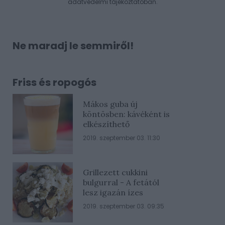
adatvédelmi tájékoztatóban
.
Ne maradj le semmiről!
Friss és ropogós
Mákos guba új
köntösben: kávéként is
elkészíthető
2019. szeptember 03. 11:30
Grillezett cukkini
bulgurral - A fetától
lesz igazán ízes
2019. szeptember 03. 09:35