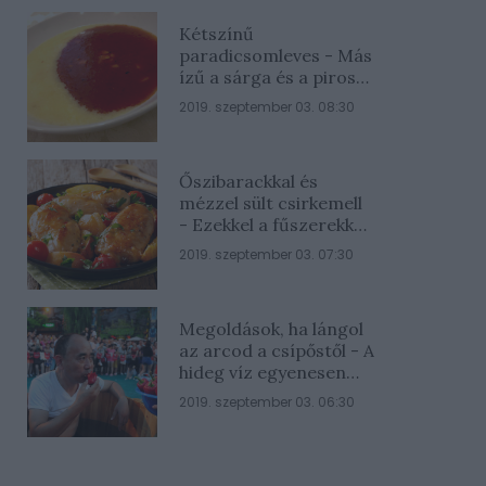
Kétszínű
paradicsomleves - Más
ízű a sárga és a piros
rész
2019. szeptember 03. 08:30
Őszibarackkal és
mézzel sült csirkemell
- Ezekkel a fűszerekkel
lesz a legfinomabb
2019. szeptember 03. 07:30
Megoldások, ha lángol
az arcod a csípőstől - A
hideg víz egyenesen
rossz ötlet
2019. szeptember 03. 06:30