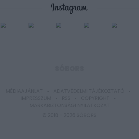
SÓBORS
MÉDIAAJÁNLAT
ADATVÉDELMI TÁJÉKOZTATÓ
IMPRESSZUM
RSS
COPYRIGHT
MÁRKABIZTONSÁGI NYILATKOZAT
© 2018 -
2026 SÓBORS