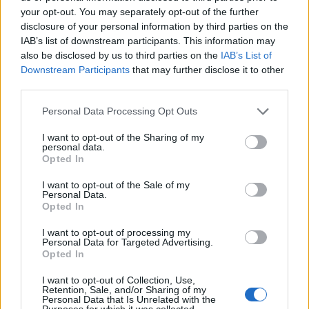
your opt-out. You may separately opt-out of the further
disclosure of your personal information by third parties on the
IAB’s list of downstream participants. This information may
also be disclosed by us to third parties on the
IAB’s List of
Downstream Participants
that may further disclose it to other
third parties.
Please note that this website/app uses one or more Google
Personal Data Processing Opt Outs
services and may gather and store information including but
not limited to your visit or usage behaviour. You may click to
I want to opt-out of the Sharing of my
personal data.
saláta
vega
répa
káposzta
chili
csípős
grant or deny consent to Google and its third-party tags to
Opted In
ecet
egyszerű recept
kínai konyha
use your data for below specified purposes in below Google
káposztasaláta
gyors recept
consent section.
I want to opt-out of the Sale of my
nemzetek konyhája
kínai csípős káposztasaláta
Personal Data.
Opted In
I want to opt-out of processing my
Kapcsolódó receptek
Personal Data for Targeted Advertising.
Opted In
I want to opt-out of Collection, Use,
Retention, Sale, and/or Sharing of my
Personal Data that Is Unrelated with the
Purposes for which it was collected.