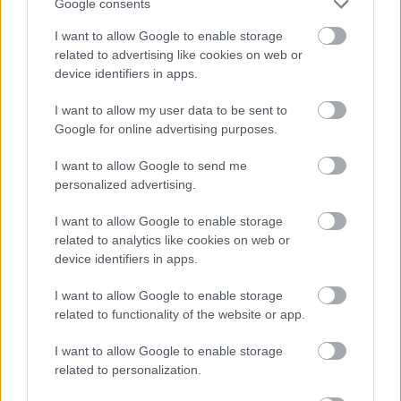
Google consents
Itt az ősz, mit érdemes majd kóstolni a
Borfesztiválon?
I want to allow Google to enable storage
related to advertising like cookies on web or
device identifiers in apps.
I want to allow my user data to be sent to
Google for online advertising purposes.
I want to allow Google to send me
personalized advertising.
I want to allow Google to enable storage
Nyáridéző olasz tészta cukkinivel és
related to analytics like cookies on web or
paradicsommal - Ha már most hiányzik
device identifiers in apps.
I want to allow Google to enable storage
related to functionality of the website or app.
I want to allow Google to enable storage
related to personalization.