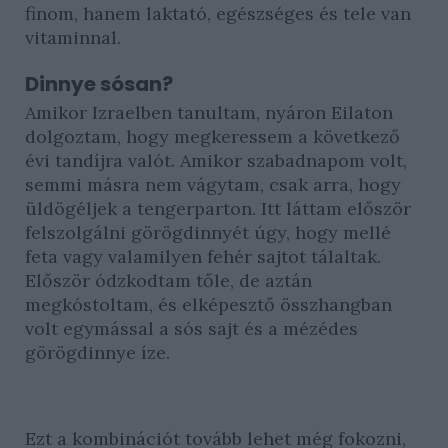
finom, hanem laktató, egészséges és tele van
vitaminnal.
Dinnye sósan?
Amikor Izraelben tanultam, nyáron Eilaton
dolgoztam, hogy megkeressem a következő
évi tandíjra valót. Amikor szabadnapom volt,
semmi másra nem vágytam, csak arra, hogy
üldögéljek a tengerparton. Itt láttam először
felszolgálni görögdinnyét úgy, hogy mellé
feta vagy valamilyen fehér sajtot tálaltak.
Először ódzkodtam tőle, de aztán
megkóstoltam, és elképesztő összhangban
volt egymással a sós sajt és a mézédes
görögdinnye íze.
Ezt a kombinációt tovább lehet még fokozni,