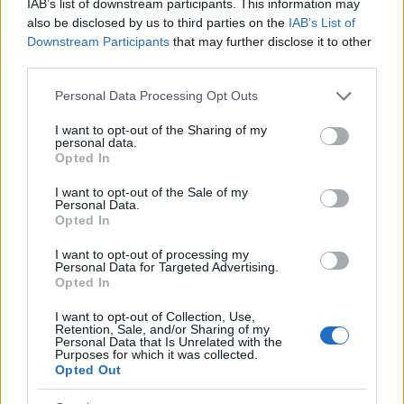
IAB’s list of downstream participants. This information may
also be disclosed by us to third parties on the
IAB’s List of
Downstream Participants
that may further disclose it to other
third parties.
Please note that this website/app uses one or more Google
saláta
nyár
vega
fitt
egyszerű recept
Personal Data Processing Opt Outs
services and may gather and store information including but
görögdinnye
gyors recept
szezonális
feta sajt
not limited to your visit or usage behaviour. You may click to
I want to opt-out of the Sharing of my
dinnyeszezon
dinnyesaláta
personal data.
grant or deny consent to Google and its third-party tags to
görögdinnye fetasajttal
Opted In
use your data for below specified purposes in below Google
consent section.
I want to opt-out of the Sale of my
Personal Data.
Kapcsolódó receptek
Opted In
I want to opt-out of processing my
Personal Data for Targeted Advertising.
Opted In
I want to opt-out of Collection, Use,
Retention, Sale, and/or Sharing of my
Personal Data that Is Unrelated with the
Purposes for which it was collected.
Opted Out