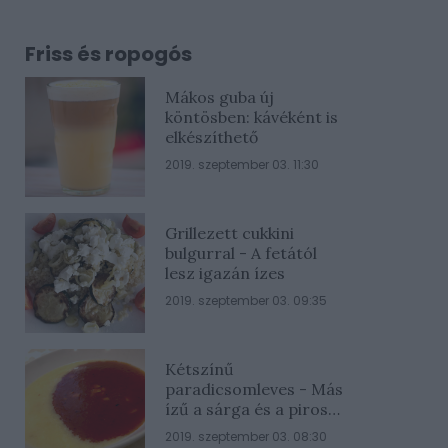
Friss és ropogós
Mákos guba új
köntösben: kávéként is
elkészíthető
2019. szeptember 03. 11:30
Grillezett cukkini
bulgurral - A fetától
lesz igazán ízes
2019. szeptember 03. 09:35
Kétszínű
paradicsomleves - Más
ízű a sárga és a piros
rész
2019. szeptember 03. 08:30