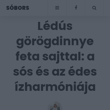
SÓBORS
Lédús
görögdinnye
feta sajttal: a
sós és az édes
ízharmóniája