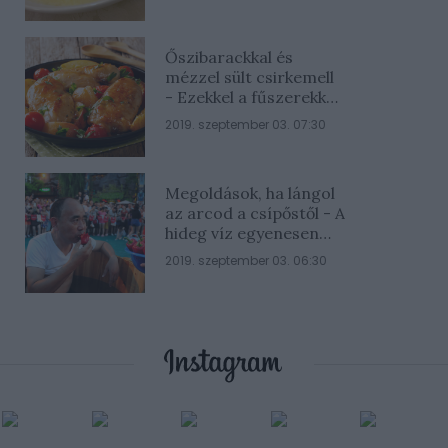
Őszibarackkal és
mézzel sült csirkemell
- Ezekkel a fűszerekkel
lesz a legfinomabb
2019. szeptember 03. 07:30
Megoldások, ha lángol
az arcod a csípőstől - A
hideg víz egyenesen
rossz ötlet
2019. szeptember 03. 06:30