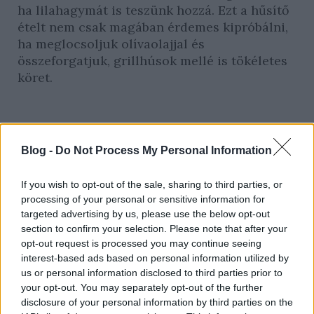
ha lilahagymát is teszünk hozzá. Ezt a hűsítő
ételt nem csak magában érdemes kipróbálni,
ha meglocsoljuk olívaolajjal és
összeforgatjuk, grillhúsok mellé is tökéletes
köret.
Blog -
Do Not Process My Personal Information
If you wish to opt-out of the sale, sharing to third parties, or
processing of your personal or sensitive information for
targeted advertising by us, please use the below opt-out
Fotó: Getty Images
section to confirm your selection. Please note that after your
opt-out request is processed you may continue seeing
interest-based ads based on personal information utilized by
us or personal information disclosed to third parties prior to
your opt-out. You may separately opt-out of the further
disclosure of your personal information by third parties on the