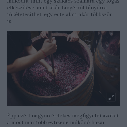
működik, mint egy szakács számára egy fogás
elkészítése, amit akár tányérról tányérra
tökéletesíthet, egy este alatt akár többször
is.
Épp ezért nagyon érdekes megfigyelni azokat
a most már több évtizede működő hazai