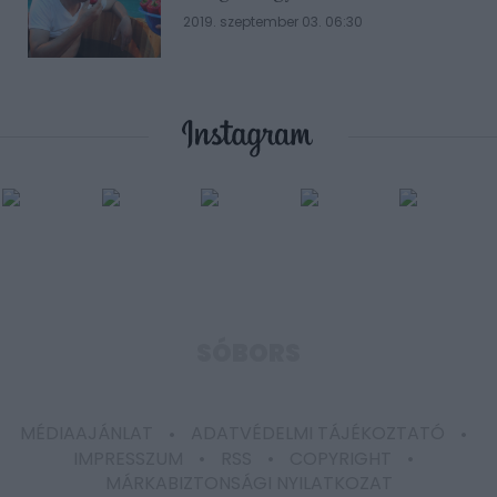
rossz ötlet
2019. szeptember 03. 06:30
SÓBORS
MÉDIAAJÁNLAT
ADATVÉDELMI TÁJÉKOZTATÓ
IMPRESSZUM
RSS
COPYRIGHT
MÁRKABIZTONSÁGI NYILATKOZAT