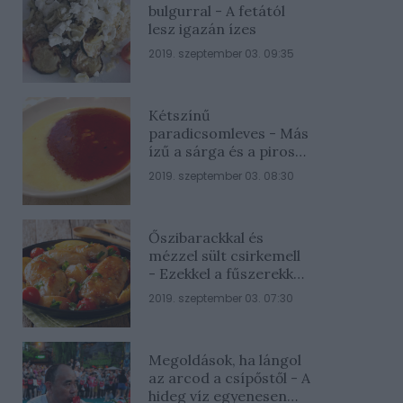
bulgurral - A fetától
lesz igazán ízes
2019. szeptember 03. 09:35
Kétszínű
paradicsomleves - Más
ízű a sárga és a piros
rész
2019. szeptember 03. 08:30
Őszibarackkal és
mézzel sült csirkemell
- Ezekkel a fűszerekkel
lesz a legfinomabb
2019. szeptember 03. 07:30
Megoldások, ha lángol
az arcod a csípőstől - A
hideg víz egyenesen