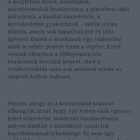
A megfelelő dűlők, szőlőfajták,
művelésmódok kiválasztása, a pincében zajló
műveletek, a kínálat összetétele, a
kereskedelmi gyakorlatok – millió olyan
döntés, amely sok tapasztalatot és időt
igényel. Ennek a munkának egy emberöltő
alatt is nehéz pontot tenni a végére. Ezért
vannak előnyben a többgenerációs
borászatok hozzánk képest, ahol a
rendszerváltás után sok mindent szinte az
elejéről kellett indítani.
Hiszen, ahogy az a borászoktól sokszor
elhangzik, azzal, hogy egy évben csak egyszer
lehet szüretelni, mindenki kiszámolhatja,
milyen limitált a különböző variációk
kipróbálásának lehetősége. Ez nem úgy