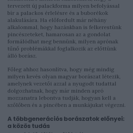
tervezett új palackforma milyen befolyással
bír a palackos érlelésre és a buborékok
alakulására. Ha előfordult már néhány
alkalommal, hogy hazánkban is felkerestünk
pincészeteket, hamarosan az a gondolat
formálódhat meg bennünk, milyen aprónak
tűnő problémákkal foglalkozik az előttünk
álló borász.
Főleg ahhoz hasonlítva, hogy még mindig
milyen kevés olyan magyar borászat létezik,
amelynek vezetői azzal a nyugodt tudattal
dolgozhatnak, hogy már minden apró
mozzanatra lebontva tudják, hogyan kell a
szőlőben és a pincében a munkájukat végezni.
A többgenerációs borászatok előnyei:
a közös tudás