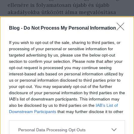
ellenére is folyamatosan újabb és újabb
akadályokba ütközött álma megvalósítása
kapcsán. Nehéz időszakok voltak, amikor
különböző sérülések hátráltatták azon a
Blog -
Do Not Process My Personal Information
tudatosan felépített úton, amelyet
sportolóként elképzelt magának.
If you wish to opt-out of the sale, sharing to third parties, or
processing of your personal or sensitive information for
Csak úgy mellékesen, legidősebb gyerekként
targeted advertising by us, please use the below opt-out
kezdett el borbemutatókra járni, és
section to confirm your selection. Please note that after your
opt-out request is processed you may continue seeing
fokozatosan vette észre, milyen jó érzés a
interest-based ads based on personal information utilized by
borokon keresztül élményt nyújtani az
us or personal information disclosed to third parties prior to
embereknek. Így a foci mellett elkezdte
your opt-out. You may separately opt-out of the further
szőlészeti és borászati tanulmányait, és a
disclosure of your personal information by third parties on the
sors iróniájaként pont legjobb futballszezonja
IAB’s list of downstream participants. This information may
után került olyan döntési helyzetbe, amikor
also be disclosed by us to third parties on the
IAB’s List of
választania kellett.
Downstream Participants
that may further disclose it to other
third parties.
Please note that this website/app uses one or more Google
Personal Data Processing Opt Outs