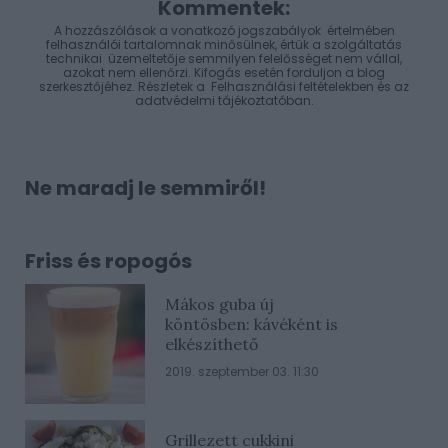
Kommentek:
A hozzászólások a
vonatkozó jogszabályok
értelmében
felhasználói tartalomnak minősülnek, értük a
szolgáltatás
technikai
üzemeltetője semmilyen felelősséget nem vállal,
azokat nem ellenőrzi. Kifogás esetén forduljon a blog
szerkesztőjéhez. Részletek a
Felhasználási feltételekben
és az
adatvédelmi tájékoztatóban
.
Ne maradj le semmiről!
Friss és ropogós
Mákos guba új
köntösben: kávéként is
elkészíthető
2019. szeptember 03. 11:30
Grillezett cukkini