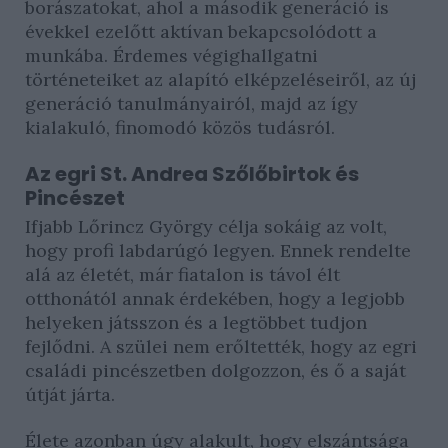
borászatokat, ahol a második generáció is
évekkel ezelőtt aktívan bekapcsolódott a
munkába. Érdemes végighallgatni
történeteiket az alapító elképzeléseiről, az új
generáció tanulmányairól, majd az így
kialakuló, finomodó közös tudásról.
Az egri St. Andrea Szőlőbirtok és
Pincészet
Ifjabb Lőrincz György célja sokáig az volt,
hogy profi labdarúgó legyen. Ennek rendelte
alá az életét, már fiatalon is távol élt
otthonától annak érdekében, hogy a legjobb
helyeken játsszon és a legtöbbet tudjon
fejlődni. A szülei nem erőltették, hogy az egri
családi pincészetben dolgozzon, és ő a saját
útját járta.
Élete azonban úgy alakult, hogy elszántsága