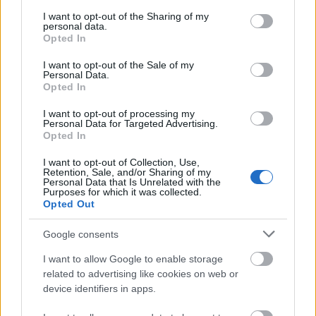
services and may gather and store information including but
not limited to your visit or usage behaviour. You may click to
I want to opt-out of the Sharing of my
personal data.
grant or deny consent to Google and its third-party tags to
Opted In
use your data for below specified purposes in below Google
consent section.
I want to opt-out of the Sale of my
Personal Data.
Opted In
I want to opt-out of processing my
Personal Data for Targeted Advertising.
Opted In
I want to opt-out of Collection, Use,
Retention, Sale, and/or Sharing of my
A szőlő és a bor mellett döntött. Előbb
Personal Data that Is Unrelated with the
Purposes for which it was collected.
Tokajban, Szepsy István mellett töltötte
Opted Out
gyakorlatát, majd – Ausztriát és Új-Zélandot
megjárva – 2014-ben tért vissza Egerbe, ahol
Google consents
azóta együtt dolgozik édesapjával a St.
I want to allow Google to enable storage
Andreánál. Felosztották egymás között a
related to advertising like cookies on web or
munkát: a fiatal generáció felel a szőlőért, az
device identifiers in apps.
idősebb a pincében zajló feladatokért, de a