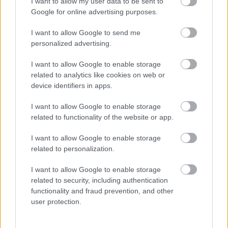
fontos döntéseket együtt hozzák meg.
I want to allow my user data to be sent to
Google for online advertising purposes.
Feladatfelosztás, közös döntés
I want to allow Google to send me
„A házasításokat együtt szoktuk kialakítani,
personalized advertising.
legyen szó az egri csillagokról vagy a
bikavérekről. Ez úgy működik, hogy ketten
I want to allow Google to enable storage
related to analytics like cookies on web or
kóstoljuk a tételeket, és eldöntjük, hogy
device identifiers in apps.
melyik fajtát melyik borban tudjuk elképzelni.
Persze néha, amikor szavazni kell, az ő
I want to allow Google to enable storage
szavazata kettőt ér… Ez azonban jól van így,
related to functionality of the website or app.
mert tanulni szeretnék tőle, és alapvetően az
ízlésünk is egyezik – meséli ifj. Lőrincz
I want to allow Google to enable storage
György. – Mégis izgalmas volt egy önállóan
related to personalization.
végigvitt borral kipróbálni magam. Az Axios
I want to allow Google to enable storage
néven nemrég bemutatott bor egy 2016-os
related to security, including authentication
Egri Bikavér Grand Superior. Nevének
functionality and fraud prevention, and other
jelentése: méltó. A bor 18 hónapos tölgyfa
user protection.
hordós érlelés után idén tavasszal került
forgalomba, és örülök, hogy édesapukám