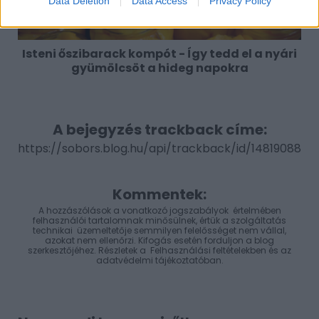
Data Deletion
Data Access
Privacy Policy
Isteni őszibarack kompót - Így tedd el a nyári
gyümölcsöt a hideg napokra
A bejegyzés trackback címe:
https://sobors.blog.hu/api/trackback/id/14819088
Kommentek:
A hozzászólások a
vonatkozó jogszabályok
értelmében
felhasználói tartalomnak minősülnek, értük a
szolgáltatás
technikai
üzemeltetője semmilyen felelősséget nem vállal,
azokat nem ellenőrzi. Kifogás esetén forduljon a blog
szerkesztőjéhez. Részletek a
Felhasználási feltételekben
és az
adatvédelmi tájékoztatóban
.