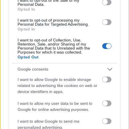
I want to opt-out of the Sale of my
Personal Data.
Opted In
I want to opt-out of processing my
saláta
ázsiai
vega
zöldség
tészta
Personal Data for Targeted Advertising.
Opted In
szójaszósz
mogyoró
chili
piknik
zöldborsó
csípős
sárgarépa
mogyoróvaj
tésztasaláta
I want to opt-out of Collection, Use,
mogyorós
kaliforniai paprika
újhagyma
Retention, Sale, and/or Sharing of my
Personal Data that Is Unrelated with the
egyszerű recept
szezámmag
gyors recept
Purposes for which it was collected.
munkahelyi ebéd
nemzetek konyhája
hideg ebéd
Opted Out
Google consents
Kapcsolódó receptek
I want to allow Google to enable storage
related to advertising like cookies on web or
device identifiers in apps.
I want to allow my user data to be sent to
Google for online advertising purposes.
I want to allow Google to send me
personalized advertising.