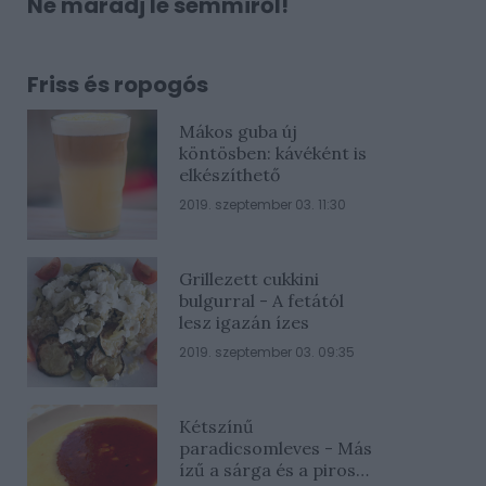
Ne maradj le semmiről!
Friss és ropogós
Mákos guba új
köntösben: kávéként is
elkészíthető
2019. szeptember 03. 11:30
Grillezett cukkini
bulgurral - A fetától
lesz igazán ízes
2019. szeptember 03. 09:35
Kétszínű
paradicsomleves - Más
ízű a sárga és a piros