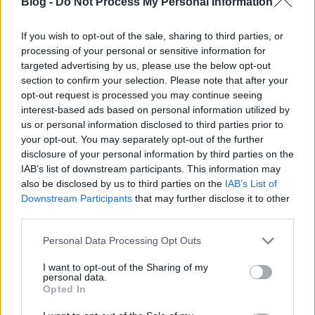
Blog -
Do Not Process My Personal Information
Talán a legnagyobb előnye ennek a fogásnak
azon túl, hogy finom, az, hogy jól tárolható és
If you wish to opt-out of the sale, sharing to third parties, or
hordozható, piknikre és munkahelyi ebédnek
processing of your personal or sensitive information for
is ideális.
targeted advertising by us, please use the below opt-out
section to confirm your selection. Please note that after your
opt-out request is processed you may continue seeing
interest-based ads based on personal information utilized by
us or personal information disclosed to third parties prior to
your opt-out. You may separately opt-out of the further
disclosure of your personal information by third parties on the
IAB’s list of downstream participants. This information may
also be disclosed by us to third parties on the
IAB’s List of
Downstream Participants
that may further disclose it to other
third parties.
Fotó: Ács Bori/Sóbors
Please note that this website/app uses one or more Google
Personal Data Processing Opt Outs
services and may gather and store information including but
not limited to your visit or usage behaviour. You may click to
I want to opt-out of the Sharing of my
personal data.
grant or deny consent to Google and its third-party tags to
Opted In
use your data for below specified purposes in below Google
consent section.