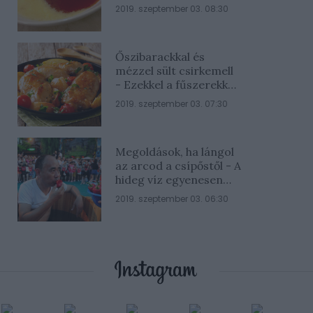
rész
2019. szeptember 03. 08:30
Őszibarackkal és
mézzel sült csirkemell
- Ezekkel a fűszerekkel
lesz a legfinomabb
2019. szeptember 03. 07:30
Megoldások, ha lángol
az arcod a csípőstől - A
hideg víz egyenesen
rossz ötlet
2019. szeptember 03. 06:30