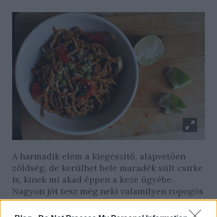
A harmadik elem a kiegészítő, alapvetően
zöldség, de kerülhet bele maradék sült csirke
is, kinek mi akad éppen a keze ügyébe.
Nagyon jót tesz még neki valamilyen ropogós
mag is, szezám vagy mogyoró.