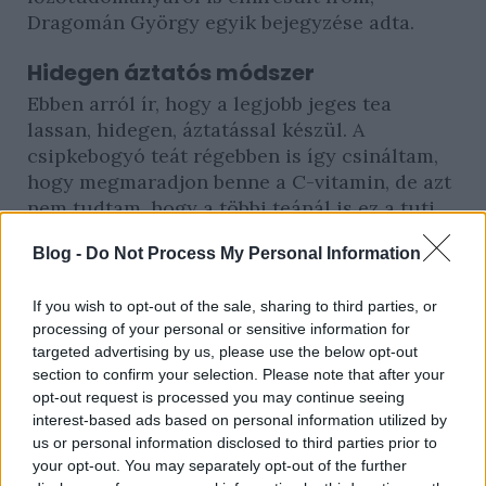
Dragomán György egyik bejegyzése adta.
Hidegen áztatós módszer
Ebben arról ír, hogy a legjobb jeges tea
lassan, hidegen, áztatással készül. A
csipkebogyó teát régebben is így csináltam,
hogy megmaradjon benne a C-vitamin, de azt
nem tudtam, hogy a többi teánál is ez a tuti
megoldás, így kipróbáltam és remekül
Blog -
Do Not Process My Personal Information
működött. Egészen más, sokkal intenzívebb
ízű lett a a tea így. Dobtam mellé
If you wish to opt-out of the sale, sharing to third parties, or
mentaleveleket is, ahogy az író javasolta, és
processing of your personal or sensitive information for
sok citromot.
targeted advertising by us, please use the below opt-out
section to confirm your selection. Please note that after your
opt-out request is processed you may continue seeing
interest-based ads based on personal information utilized by
us or personal information disclosed to third parties prior to
your opt-out. You may separately opt-out of the further