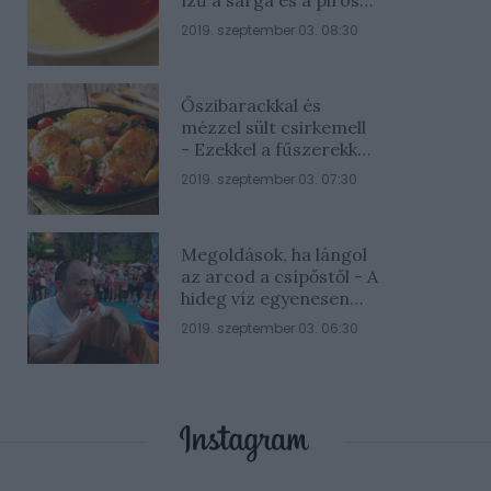
rész
2019. szeptember 03. 08:30
Őszibarackkal és
mézzel sült csirkemell
- Ezekkel a fűszerekkel
lesz a legfinomabb
2019. szeptember 03. 07:30
Megoldások, ha lángol
az arcod a csípőstől - A
hideg víz egyenesen
rossz ötlet
2019. szeptember 03. 06:30