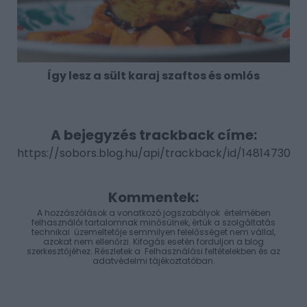
Így lesz a sült karaj szaftos és omlós
A bejegyzés trackback címe:
https://sobors.blog.hu/api/trackback/id/14814730
Kommentek:
A hozzászólások a
vonatkozó jogszabályok
értelmében
felhasználói tartalomnak minősülnek, értük a
szolgáltatás
technikai
üzemeltetője semmilyen felelősséget nem vállal,
azokat nem ellenőrzi. Kifogás esetén forduljon a blog
szerkesztőjéhez. Részletek a
Felhasználási feltételekben
és az
adatvédelmi tájékoztatóban
.