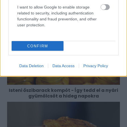
I want to allow Google to enable storage
related to security, including authentication
functionality and fraud prevention, and other
Megoldások, ha lángol az arcod a csípőstől -
user protection.
A hideg víz egyenesen rossz ötlet
CONFIRM
Data Deletion
Data Access
Privacy Policy
Isteni őszibarack kompót - Így tedd el a nyári
gyümölcsöt a hideg napokra