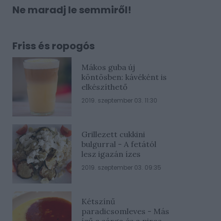
Ne maradj le semmiről!
Friss és ropogós
Mákos guba új
köntösben: kávéként is
elkészíthető
2019. szeptember 03. 11:30
Grillezett cukkini
bulgurral - A fetától
lesz igazán ízes
2019. szeptember 03. 09:35
Kétszínű
paradicsomleves - Más
ízű a sárga és a piros