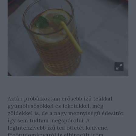
Aztán próbálkoztam erősebb ízű teákkal,
gyümölcsösökkel és feketékkel, még
zöldekkel is, de a nagy mennyiségű édesítőt
így sem tudtam megspórolni. A
legintenzívebb ízű tea ötletét kedvenc,
főzőtudományáról is elhíresült íróm,