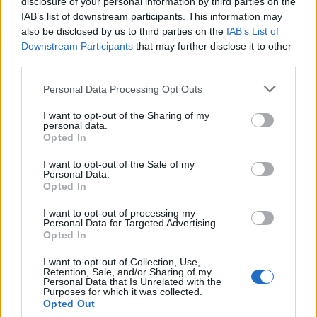
disclosure of your personal information by third parties on the
IAB’s list of downstream participants. This information may
also be disclosed by us to third parties on the
IAB’s List of
Downstream Participants
that may further disclose it to other
third parties.
Please note that this website/app uses one or more Google
Personal Data Processing Opt Outs
services and may gather and store information including but
not limited to your visit or usage behaviour. You may click to
I want to opt-out of the Sharing of my
personal data.
grant or deny consent to Google and its third-party tags to
A módszer egyetlen hátránya, hogy igényel
Opted In
use your data for below specified purposes in below Google
némi türelmet, már este be kell kevernünk a
consent section.
I want to opt-out of the Sale of my
másnapi adagot, de, mint a legtöbb jó
Personal Data.
Opted In
dologra, erre is nagyon megéri várni egy
kicsit.. A legjobb leveles teából lesz, de
I want to opt-out of processing my
filteressel is simán lehet próbálkozni - mehet
Personal Data for Targeted Advertising.
Opted In
mellé menta, citromfű, gyömbérszeletek is
akár.
I want to opt-out of Collection, Use,
Retention, Sale, and/or Sharing of my
Personal Data that Is Unrelated with the
Fotók: Ács Bori/Sóbors
Purposes for which it was collected.
Opted Out