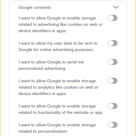
Google consents
I want to allow Google to enable storage
related to advertising like cookies on web or
device identifiers in apps.
I want to allow my user data to be sent to
Google for online advertising purposes.
tipp
ital
technológia
tea
menta
citrom
I want to allow Google to send me
víz
zöld tea
áztatás
jeges tea
konyhai trükk
personalized advertising.
konyhai tipp
I want to allow Google to enable storage
related to analytics like cookies on web or
Kapcsolódó receptek
device identifiers in apps.
I want to allow Google to enable storage
related to functionality of the website or app.
I want to allow Google to enable storage
related to personalization.