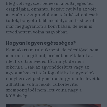
Elég volt egyszer beleesni a bolti jeges tea
csapdájába, onnantól kezdve nyilván az volt
az etalon. Azt gondoltam, teát készíteni csak
tudok, bonyolultabb akadályokat is sikerült
már megugranom a konyhában, de nem is
tévedhettem volna nagyobbat.
Hogyan legyen egészséges?
Nem akartam túlcukrozni, de édesítővel sem
akartam megtömni, próbáltam eltalálni az
ideális citrom-édesítő arányt, de nem
sikerült. Csak az agyonédesített vagy az
agyonmézezett teát fogadták el a gyerekek,
ennyi erővel pedig már akár gyümölcslevet is
adhattam volna nekik, cukorbevitel
szempontjából nem lett volna nagy a
különbség.