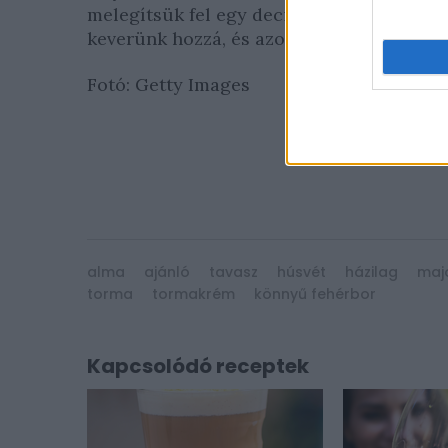
melegítsük fel egy deciliter tejszínnel, 
keverünk hozzá, és azon melegében tálalj
Fotó: Getty Images
alma
ajánló
tavasz
húsvét
házilag
maj
torma
tormakrém
könnyű fehérbor
Kapcsolódó receptek