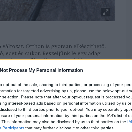
 változat. Otthon is gyorsan elkészíthető.
ó, ecet és cukor. Reszeljünk le egy adag
hozzá egy evőkanál ecetet és ízlés szerint
. Picit sózzuk meg, és hagyjuk összeérni az
Not Process My Personal Information
k, még selymesebb ízt kapunk. A méz és a
gésre, légúti panaszokra kiváló kiegészítő
to opt-out of the sale, sharing to third parties, or processing of your per
formation for targeted advertising by us, please use the below opt-out s
r selection. Please note that after your opt-out request is processed y
eing interest-based ads based on personal information utilized by us or
unk meg, reszeljünk le, keverjük össze, és
disclosed to third parties prior to your opt-out. You may separately opt-
maecettel keverjük össze. Ízlés szerint sóval
losure of your personal information by third parties on the IAB’s list of
. This information may also be disclosed by us to third parties on the
IA
Participants
that may further disclose it to other third parties.