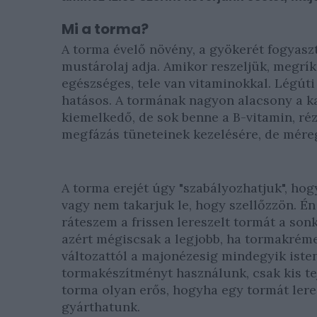
Mi a torma?
A torma évelő növény, a gyökerét fogyasztj
mustárolaj adja. Amikor reszeljük, megrí
egészséges, tele van vitaminokkal. Légút
hatásos. A tormának nagyon alacsony a ka
kiemelkedő, de sok benne a B-vitamin, réz
megfázás tüneteinek kezelésére, de méregt
A torma erejét úgy "szabályozhatjuk", hog
vagy nem takarjuk le, hogy szellőzzön. É
ráteszem a frissen lereszelt tormát a son
azért mégiscsak a legjobb, ha tormakrémet
változattól a majonézesig mindegyik isten
tormakészítményt használunk, csak kis te
torma olyan erős, hogyha egy tormát lere
gyárthatunk.