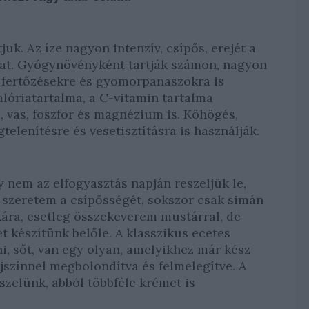
uk. Az íze nagyon intenzív, csípős, erejét a
kat. Gyógynövényként tartják számon, nagyon
i fertőzésekre és gyomorpanaszokra is
lóriatartalma, a C-vitamin tartalma
, vas, foszfor és magnézium is. Köhögés,
elenítésre és vesetisztításra is használják.
y nem az elfogyasztás napján reszeljük le,
n szeretem a csípősségét, sokszor csak simán
kára, esetleg összekeverem mustárral, de
 készítünk belőle. A klasszikus ecetes
i, sőt, van egy olyan, amelyikhez már kész
jszínnel megbolondítva és felmelegítve. A
szelünk, abból többféle krémet is