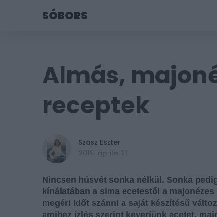
SÓBORS
Almás, majoné
receptek
Szász Eszter
Tetszik
2019. április 21.
Nincsen húsvét sonka nélkül. Sonka pedig
kínálatában a sima ecetestől a majonézes 
megéri időt szánni a saját készítésű válto
amihez ízlés szerint keverjünk ecetet, maj