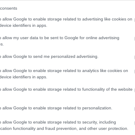
consents
o allow Google to enable storage related to advertising like cookies on
evice identifiers in apps.
o allow my user data to be sent to Google for online advertising
s.
to allow Google to send me personalized advertising.
o allow Google to enable storage related to analytics like cookies on
kockára, és sós vízben főzzük puhára.
evice identifiers in apps.
l. Én azt szeretem, ha szép piros színe lesz.
zet, egy teáskanál cukrot, ízlés szerint sót,
o allow Google to enable storage related to functionality of the website
l annyit tegyünk a céklás tormához, hogy
o allow Google to enable storage related to personalization.
o allow Google to enable storage related to security, including
gy a boltban kapható bármilyen tormakrémet
cation functionality and fraud prevention, and other user protection.
ás üvegből kaparjuk a tormát egy láboskába,