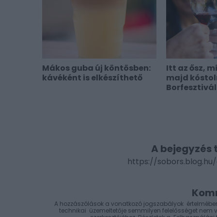
Mákos guba új köntösben:
Itt az ősz, 
kávéként is elkészíthető
majd kóstol
Borfesztivá
A bejegyzés 
https://sobors.blog.hu
Kom
A hozzászólások a
vonatkozó jogszabályok
értelmében
technikai
üzemeltetője semmilyen felelősséget nem vál