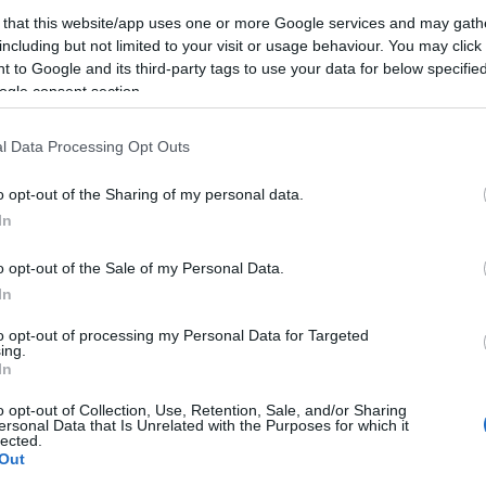
 that this website/app uses one or more Google services and may gath
egjobb, ha
házi majonézzel
dolgozunk. A
including but not limited to your visit or usage behaviour. You may click 
anál majonézt. Ízlés szerint pici tejföl (egy
 to Google and its third-party tags to use your data for below specifi
mehet a keverékbe. Ez ugyan a tormakrémek
ogle consent section.
ez veszi el a leginkább a csípősségét.
l Data Processing Opt Outs
o opt-out of the Sharing of my personal data.
In
o opt-out of the Sale of my Personal Data.
In
to opt-out of processing my Personal Data for Targeted
ing.
In
o opt-out of Collection, Use, Retention, Sale, and/or Sharing
ersonal Data that Is Unrelated with the Purposes for which it
lected.
Out