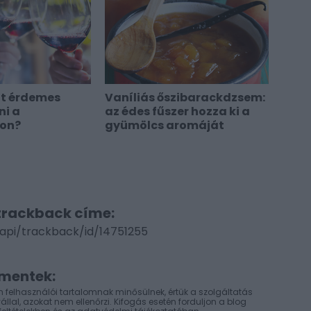
mit érdemes
Vaníliás őszibarackdzsem:
ni a
az édes fűszer hozza ki a
lon?
gyümölcs aromáját
trackback címe:
/api/trackback/id/14751255
mentek:
 felhasználói tartalomnak minősülnek, értük a
szolgáltatás
lal, azokat nem ellenőrzi. Kifogás esetén forduljon a blog