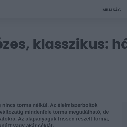
MIÚJSÁG
zes, klasszikus: 
 nincs torma nélkül. Az élelmiszerboltok
változatig mindenféle torma megtalálható, de
zatokra. Az alapanyaguk frissen reszelt torma,
onézt vagy akár céklát.