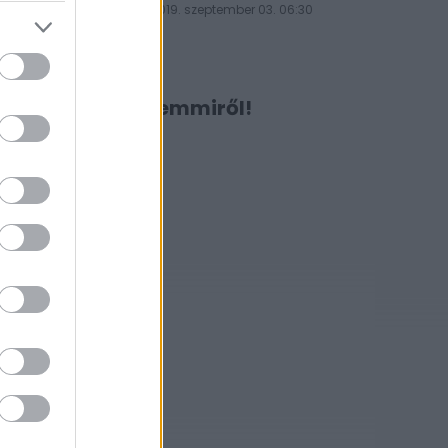
rossz ötlet
2019. szeptember 03. 06:30
Ne maradj le semmiről!