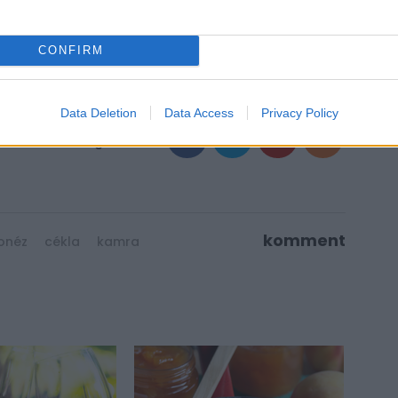
esetleg pici gyömbér- vagy kurkumaport
uk a sonka mellé.
CONFIRM
Data Deletion
Data Access
Privacy Policy
komment
onéz
cékla
kamra