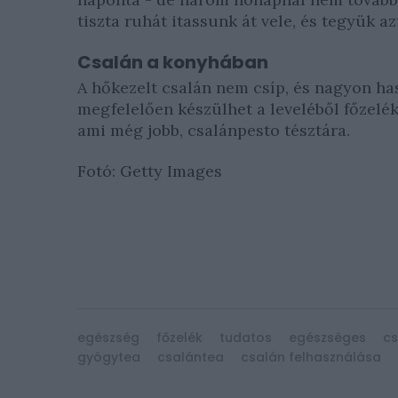
tiszta ruhát itassunk át vele, és tegyük azt
Csalán a konyhában
A hőkezelt csalán nem csíp, és nagyon ha
megfelelően készülhet a leveléből főzelék
ami még jobb, csalánpesto tésztára.
Fotó: Getty Images
egészség
főzelék
tudatos
egészséges
cs
gyógytea
csalántea
csalán felhasználása