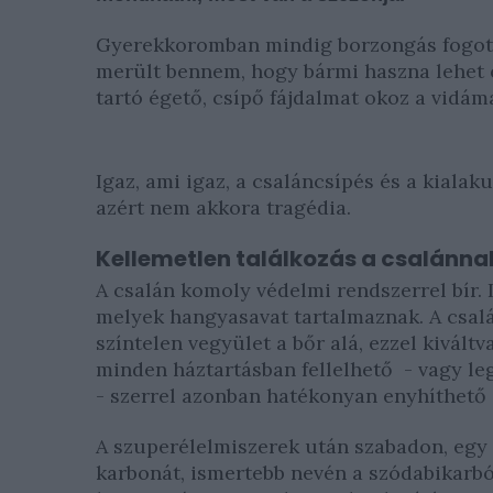
Gyerekkoromban mindig borzongás fogott e
merült bennem, hogy bármi haszna lehet 
tartó égető, csípő fájdalmat okoz a vidá
Igaz, ami igaz, a csaláncsípés és a kiala
azért nem akkora tragédia.
Kellemetlen találkozás a csalánna
A csalán komoly védelmi rendszerrel bír. L
melyek hangyasavat tartalmaznak. A csalá
színtelen vegyület a bőr alá, ezzel kiváltv
minden háztartásban fellelhető - vagy l
- szerrel azonban hatékonyan enyhíthető 
A szuperélelmiszerek után szabadon, egy
karbonát, ismertebb nevén a szódabikarb