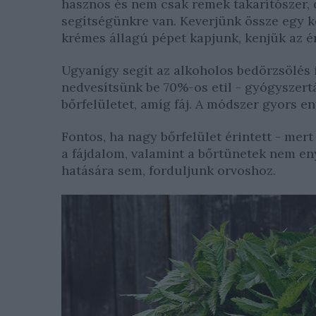
hasznos és nem csak remek takarítószer, 
segítségünkre van. Keverjünk össze egy k
krémes állagú pépet kapjunk, kenjük az éri
Ugyanígy segít az alkoholos bedörzsölés 
nedvesítsünk be 70%-os etil - gyógyszertá
bőrfelületet, amíg fáj. A módszer gyors e
Fontos, ha nagy bőrfelület érintett - me
a fájdalom, valamint a bőrtünetek nem eny
hatására sem, forduljunk orvoshoz.