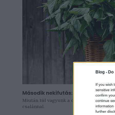
Blog -
Do 
If you wish 
sensitive in
Második nekifutás: barátkozzunk 
confirm you
Miután túl vagyunk a csípésen, kezeltük
continue se
csalánnal.
information 
further disc