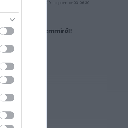
rossz ötlet
2019. szeptember 03. 06:30
Ne maradj le semmiről!