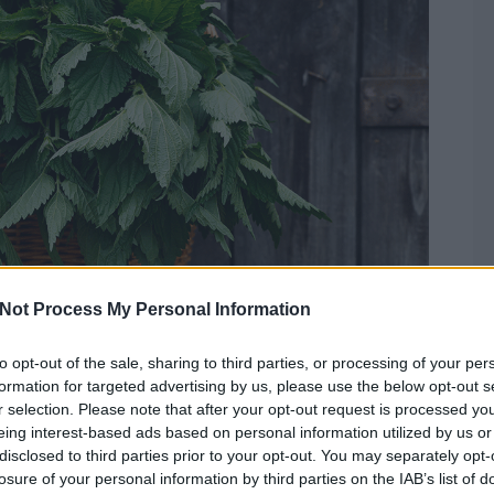
Not Process My Personal Information
to opt-out of the sale, sharing to third parties, or processing of your per
formation for targeted advertising by us, please use the below opt-out s
meg a csalánnal
r selection. Please note that after your opt-out request is processed y
 és meggyógyult, ismerkedjünk meg újra a
eing interest-based ads based on personal information utilized by us or
disclosed to third parties prior to your opt-out. You may separately opt-
losure of your personal information by third parties on the IAB’s list of