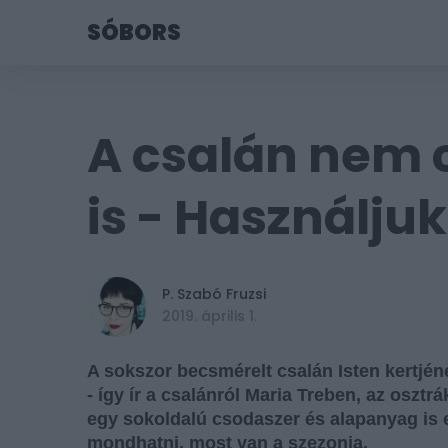
SÓBORS
A csalán nem 
is - Használju
P. Szabó Fruzsi
Tetszik
2019. április 1.
A sokszor becsmérelt csalán Isten kertjé
- így ír a csalánról Maria Treben, az osztr
egy sokoldalú csodaszer és alapanyag is e
mondhatni, most van a szezonja.