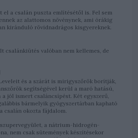
l a csalán puszta említésétől is. Fel sem
ennek az alattomos növénynek, ami órákig
man kiránduló rövidnadrágos kisgyereknek.
kult csalánkiütés valóban nem kellemes, de
l
eveleit és a szárát is mirigyszőrök borítják,
nszőrök segítségével kerül a maró hatású,
a a jól ismert csaláncsípést. Két egyszerű,
egalábbis bármelyik gyógyszertárban kapható
a csalán okozta fájdalom.
 szupervegyület, a nátrium-hidrogén-
óna, nem csak sütemények készítésekor