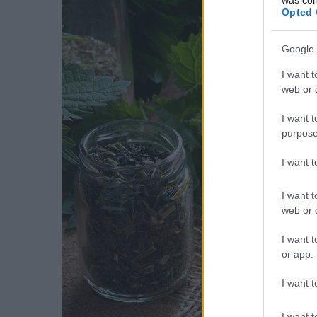
Opted 
Google 
I want t
web or d
I want t
purpose
I want 
I want t
web or d
I want t
or app.
I want t
I want t