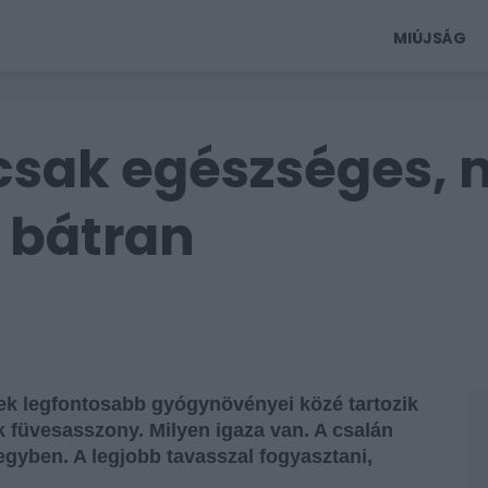
MIÚJSÁG
csak egészséges, 
k bátran
nek legfontosabb gyógynövényei közé tartozik
ák füvesasszony. Milyen igaza van. A csalán
gyben. A legjobb tavasszal fogyasztani,