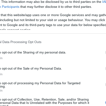
. This information may also be disclosed by us to third parties on the
IA
acsalán vagy apró csalán, mely kertekben és
Participants
that may further disclose it to other third parties.
n, mely inkább erdőszélen fordul elő.
ik nagyjából azonosak, az árvacsalán szőrei
 that this website/app uses one or more Google services and may gath
including but not limited to your visit or usage behaviour. You may click 
 to Google and its third-party tags to use your data for below specifi
ogle consent section.
ő csalángyűjtőt, ezért ha rászánjuk
pólóban, kesztyűvel felszerelkezve
lehet. A lényeg, hogy ne forgalmas utak
l Data Processing Opt Outs
o opt-out of the Sharing of my personal data.
In
ekért, piacokon is belefuthatunk friss
ott szoktam megkérni az egyik kistermelő
o opt-out of the Sale of my Personal Data.
Ha füvesember sincs a közelben, aki
In
ll feladni. Még mindig ott a régi jó szárított
mit beszerezhetünk bármelyik
to opt-out of processing my Personal Data for Targeted
ing.
In
o opt-out of Collection, Use, Retention, Sale, and/or Sharing
ersonal Data that Is Unrelated with the Purposes for which it
lected.