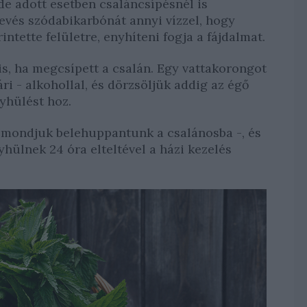
de adott esetben csaláncsípésnél is
evés szódabikarbónát annyi vízzel, hogy
ntette felületre, enyhíteni fogja a fájdalmat.
is, ha megcsípett a csalán. Egy vattakorongot
ri - alkohollal, és dörzsöljük addig az égő
nyhülést hoz.
rt mondjuk belehuppantunk a csalánosba -, és
hülnek 24 óra elteltével a házi kezelés