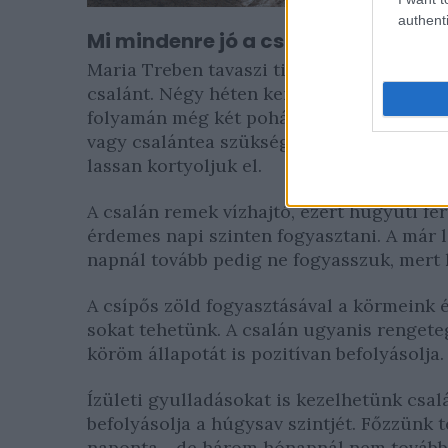
authenti
Mi mindenre jó a csalán?
Maria Treben tavaszi tisztítókúrák részek
csalánt. Négy héten keresztül igyunk egy
folyamán még két pohárral. Egy csészéhez
vagy csalántea szükségeltetik. Forrázzuk le
lassan kortyoljuk el.
A csalán remek vízhajtó, ezért húgyúti fe
érdemes napi szinten fogyasztani. A már l
napnál tovább pedig ne fogyasszuk, mert 
A csípős zöld fogyasztásával a körmeink 
sokat tehetünk. A csalán ugyanis rengeteg
köröm állapotát is pozitívan befolyásolja.
Ízületi gyulladásokat is kezelhetünk csa
befolyásolja a húgysav szintjét. Főzzünk 
naponta - de három hónapnál nem tovább. 