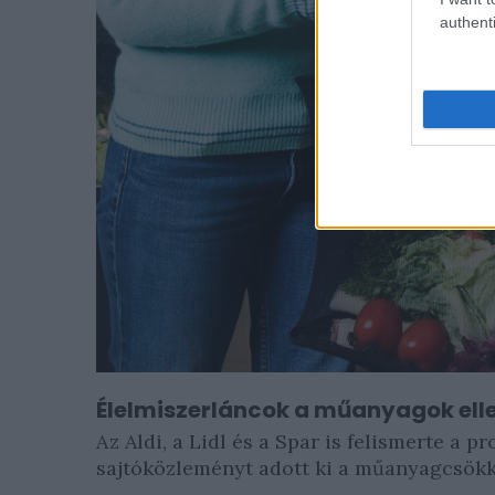
authenti
Élelmiszerláncok a műanyagok ell
Az Aldi, a Lidl és a Spar is felismerte a
sajtóközleményt adott ki a műanyagcsökk