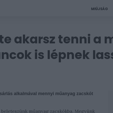
MIÚJSÁG
e akarsz tenni a 
áncok is lépnek la
ásárlás alkalmával mennyi műanyag zacskót
n beleteszünk műanyag zacskókba. Megyünk