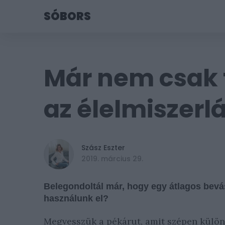
SÓBORS
Már nem csak t
az élelmiszerl
Szász Eszter
Tetszik
2019. március 29.
Belegondoltál már, hogy egy átlagos bev
használunk el?
Megvesszük a pékárut, amit szépen külö