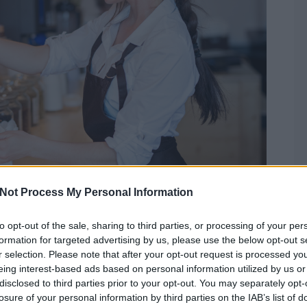
Not Process My Personal Information
to opt-out of the sale, sharing to third parties, or processing of your per
formation for targeted advertising by us, please use the below opt-out s
gy nap alatt egymillió műanyag zacskó fogy.
r selection. Please note that after your opt-out request is processed y
nyelvei közt szerepel, hogy a 2014-es
eing interest-based ads based on personal information utilized by us or
disclosed to third parties prior to your opt-out. You may separately opt-
sökkenteni kellene az egyszer használatos
losure of your personal information by third parties on the IAB’s list of
egyre több tagállam lép fel törvényi