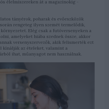
ós élelmiszereken át a magazinokig -
latos tányérok, poharak és evőeszközök
 során rengeteg ilyen szemét termelődik,
a környezetet. Elég csak a futóversenyeken a
lni, amelyeket hiába szednek össze, akkor
nnak versenyszervezők, akik felismerték ezt
 kínálják az ételeket, valamint a
hárból ihat, műanyagot nem használnak.