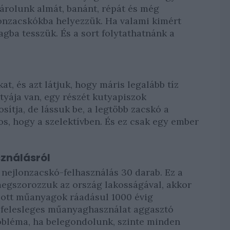
árolunk almát, banánt, répát és még
onzacskókba helyezzük. Ha valami kimért
gba tesszük. És a sort folytathatnánk a
t, és azt látjuk, hogy máris legalább tíz
yája van, egy részét kutyapiszok
osítja, de lássuk be, a legtöbb zacskó a
s, hogy a szelektívben. És ez csak egy ember
ználásról
nejlonzacskó-felhasználás 30 darab. Ez a
megszorozzuk az ország lakosságával, akkor
obott műanyagok ráadásul 1000 évig
a felesleges műanyaghasználat aggasztó
obléma, ha belegondolunk, szinte minden