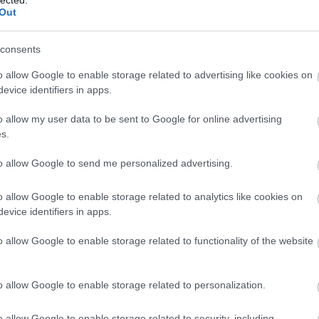
Out
tás vagy átlátszó textilszatyrokkal
t a nejlon, beletesszük a terméket, lemérjük
consents
k, és máris nincs felesleges szemetünk.
o allow Google to enable storage related to advertising like cookies on
a zsákokat, de most már teljesen
evice identifiers in apps.
 fel a mérlegre a zöldséget-gyümölcsöt vagy
elkező élelmiszert, mint például a banán,
o allow my user data to be sent to Google for online advertising
s.
to allow Google to send me personalized advertising.
o allow Google to enable storage related to analytics like cookies on
evice identifiers in apps.
o allow Google to enable storage related to functionality of the website
o allow Google to enable storage related to personalization.
o allow Google to enable storage related to security, including