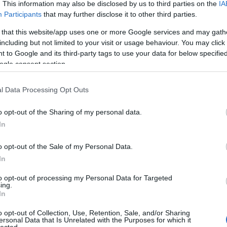
. This information may also be disclosed by us to third parties on the
IA
Participants
that may further disclose it to other third parties.
vételeket egy Fülöp-szigetek partjaihoz
 that this website/app uses one or more Google services and may gath
including but not limited to your visit or usage behaviour. You may click 
lát a gyomrába került töménytelen
 to Google and its third-party tags to use your data for below specifi
ozta. De nem kell messzi tengerekre utazni
ogle consent section.
 sem szabad, hogy az óceánok
 hazai élővizek ugyanúgy tele vannak
l Data Processing Opt Outs
ülő hulladék pedig mikroműanyagként köszön
t.
o opt-out of the Sharing of my personal data.
In
ag helyett
ékgyűjtés megoldás, de ez inkább halottnak a
o opt-out of the Sale of my Personal Data.
tás, de ennél radikálisabb megoldásokra van
In
y ne használjunk ennyi műanyagot. Már az is
to opt-out of processing my Personal Data for Targeted
pírzacskóba tesszük az árut, de sajnos egy
ing.
sére kezdenek elterjedni az úgynevezett
In
ki saját dobozba, zsákba teheti azt a
o opt-out of Collection, Use, Retention, Sale, and/or Sharing
or szüksége van.
ersonal Data that Is Unrelated with the Purposes for which it
lected.