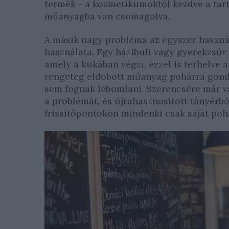
termék - a kozmetikumoktól kezdve a tart
műanyagba van csomagolva.
A másik nagy probléma az egyszer haszná
használata. Egy házibuli vagy gyerekzsúr
amely a kukában végzi, ezzel is terhelve 
rengeteg eldobott műanyag pohárra gondo
sem fognak lebomlani. Szerencsére már va
a problémát, és újrahasznosított tányérból
frissítőpontokon mindenki csak saját po