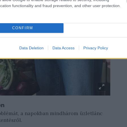
cation functionality and fraud prevention, and other user protection.
CONFIRM
Data Deletion
Data Access
Privacy Policy
en
 problémát, a napokban mindhárom üzletlánc
entésről.