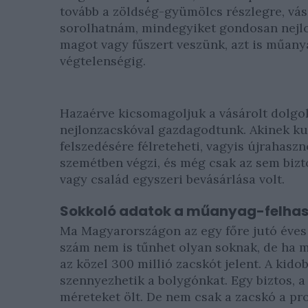
tovább a zöldség-gyümölcs részlegre, vás
sorolhatnám, mindegyiket gondosan nejl
magot vagy fűszert veszünk, azt is műanya
végtelenségig.
Hazaérve kicsomagoljuk a vásárolt dolgoka
nejlonzacskóval gazdagodtunk. Akinek kut
felszedésére félreteheti, vagyis újrahaszn
szemétben végzi, és még csak az sem bizto
vagy család egyszeri bevásárlása volt.
Sokkoló adatok a műanyag-felhas
Ma Magyarországon az egy főre jutó éves 
szám nem is tűnhet olyan soknak, de ha 
az közel 300 millió zacskót jelent. A kid
szennyezhetik a bolygónkat. Egy biztos, 
méreteket ölt. De nem csak a zacskó a pr