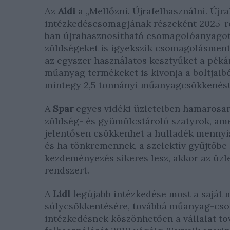
Az
Aldi
a „Mellőzni. Újrafelhasználni. Újra
intézkedéscsomagjának részeként 2025-r
ban újrahasznosítható csomagolóanyagot 
zöldségeket is igyekszik csomagolásment
az egyszer használatos kesztyűket a péká
műanyag termékeket is kivonja a boltjaibó
mintegy 2,5 tonnányi műanyagcsökkenést 
A
Spar
egyes vidéki üzleteiben hamarosa
zöldség- és gyümölcstároló szatyrok, amel
jelentősen csökkenhet a hulladék mennyis
és ha tönkremennek, a szelektív gyűjtőbe
kezdeményezés sikeres lesz, akkor az üzle
rendszert.
A
Lidl
legújabb intézkedése most a saját 
súlycsökkentésére, továbbá műanyag-csom
intézkedésnek köszönhetően a vállalat to