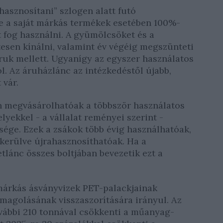
hasznosítani” szlogen alatt futó
e a saját márkás termékek esetében 100%-
fog használni. A gyümölcsöket és a
esen kínálni, valamint év végéig megszünteti
ruk mellett. Ugyanígy az egyszer használatos
l. Az áruházlánc az intézkedéstől újabb,
vár.
n megvásárolhatóak a többször használatos
yekkel - a vállalat reményei szerint -
ége. Ezek a zsákok több évig használhatóak,
 kerülve újrahasznosíthatóak. Ha a
tlánc összes boltjában bevezetik ezt a
márkás ásványvizek PET-palackjainak
agolásának visszaszorítására irányul. Az
vábbi 210 tonnával csökkenti a műanyag-