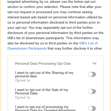
targeted advertising by us, please use the below opt-out
section to confirm your selection. Please note that after your
A kést leteszem, és egy határozott
opt-out request is processed you may continue seeing
mozdulattal kettétöröm a gyümölcsöt, így
interest-based ads based on personal information utilized by
egyetlen mag sem vész kárba. Megfogom az
us or personal information disclosed to third parties prior to
egyik felét, magokkal lefelé fordítom, és a
your opt-out. You may separately opt-out of the further
kanállal határozottan ütni kezdem. Felülről
disclosure of your personal information by third parties on the
és oldalról is erős csapásokat kell mérni az
IAB’s list of downstream participants. This information may
also be disclosed by us to third parties on the
IAB’s List of
almára, így fognak szép sorban kihullani
Downstream Participants
that may further disclose it to other
belőle a szemek.
third parties.
Please note that this website/app uses one or more Google
Personal Data Processing Opt Outs
services and may gather and store information including but
not limited to your visit or usage behaviour. You may click to
I want to opt-out of the Sharing of my
personal data.
grant or deny consent to Google and its third-party tags to
Opted In
use your data for below specified purposes in below Google
consent section.
I want to opt-out of the Sale of my
Personal Data.
Opted In
I want to opt-out of processing my
Personal Data for Targeted Advertising.