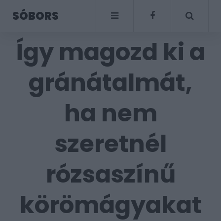
SÓBORS
Így magozd ki a
gránátalmát,
ha nem
szeretnél
rózsaszínű
körömágyakat