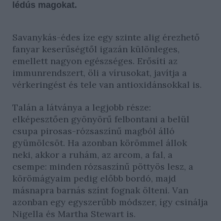
lédús magokat.
Savanykás-édes íze egy szinte alig érezhető
fanyar keserűségtől igazán különleges,
emellett nagyon egészséges. Erősíti az
immunrendszert, öli a vírusokat, javítja a
vérkeringést és tele van antioxidánsokkal is.
Talán a látványa a legjobb része:
elképesztően gyönyörű felbontani a belül
csupa pirosas-rózsaszínű magból álló
gyümölcsöt. Ha azonban körömmel állok
neki, akkor a ruhám, az arcom, a fal, a
csempe: minden rózsaszínű pöttyös lesz, a
körömágyaim pedig előbb bordó, majd
másnapra barnás színt fognak ölteni. Van
azonban egy egyszerűbb módszer, így csinálja
Nigella és Martha Stewart is.