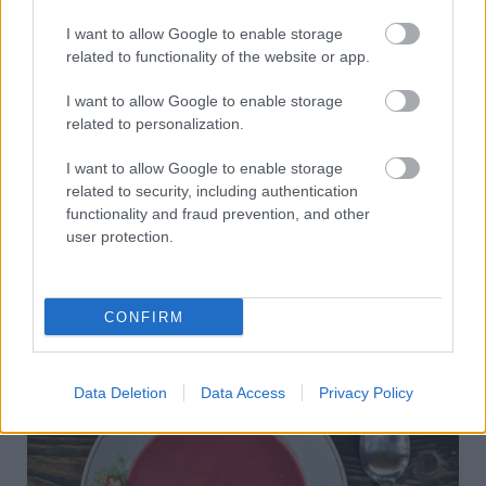
technológia
gránátalma
magozás
gyümölcskalauz
I want to allow Google to enable storage
related to functionality of the website or app.
Kapcsolódó receptek
I want to allow Google to enable storage
related to personalization.
I want to allow Google to enable storage
related to security, including authentication
functionality and fraud prevention, and other
user protection.
CONFIRM
Kétszínű paradicsomleves - Más ízű a sárga
és a piros rész
Data Deletion
Data Access
Privacy Policy