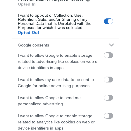
Opted In
I want to opt-out of Collection, Use,
Az így kinyert magok mehetnek
Retention, Sale, and/or Sharing of my
gyümölcssalátába, joghurtba, desszertekre,
Personal Data that Is Unrelated with the
Purposes for which it was collected.
de sós közel-keleti köretekhez, bulgurhoz,
Opted Out
padlizsánhoz is
nagyon jól passzol, lezárt
dobozban, a hűtőben napokig eláll,
Google consents
nassolnivalónak magában sem megvetendő.
I want to allow Google to enable storage
related to advertising like cookies on web or
Fotók: Ács Bori/Só&Bors
device identifiers in apps.
I want to allow my user data to be sent to
Google for online advertising purposes.
I want to allow Google to send me
personalized advertising.
I want to allow Google to enable storage
related to analytics like cookies on web or
device identifiers in apps.