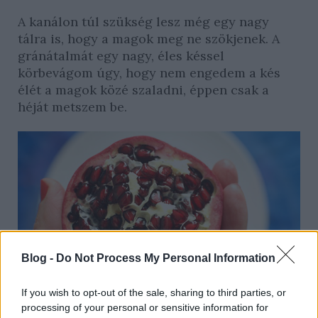
A kanálon túl szükség lesz még egy nagy
tálra is, hogy a magok meg ne szökjenek. A
gránátalmát egy nagy, éles késsel
körbevágom úgy, hogy nem engedem a kés
élét a magok közé szaladni, éppen csak a
héját metszem be.
Blog -
Do Not Process My Personal Information
If you wish to opt-out of the sale, sharing to third parties, or
processing of your personal or sensitive information for