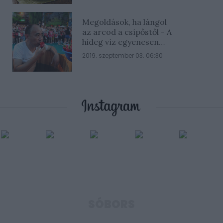
Megoldások, ha lángol
az arcod a csípőstől - A
hideg víz egyenesen
rossz ötlet
2019. szeptember 03. 06:30
SÓBORS