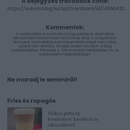
A bejegyzés trackback címe:
https://sobors.blog.hu/api/trackback/id/14566432
Kommentek:
A hozzászólások a
vonatkozó jogszabályok
értelmében
felhasználói tartalomnak minősülnek, értük a
szolgáltatás
technikai
üzemeltetője semmilyen felelősséget nem vállal,
azokat nem ellenőrzi. Kifogás esetén forduljon a blog
szerkesztőjéhez. Részletek a
Felhasználási feltételekben
és az
adatvédelmi tájékoztatóban
.
Ne maradj le semmiről!
Friss és ropogós
Mákos guba új
köntösben: kávéként is
elkészíthető