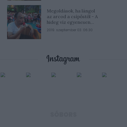
Megoldások, ha lángol
az arcod a csípőstől - A
hideg víz egyenesen
rossz ötlet
2019. szeptember 03. 06:30
SÓBORS