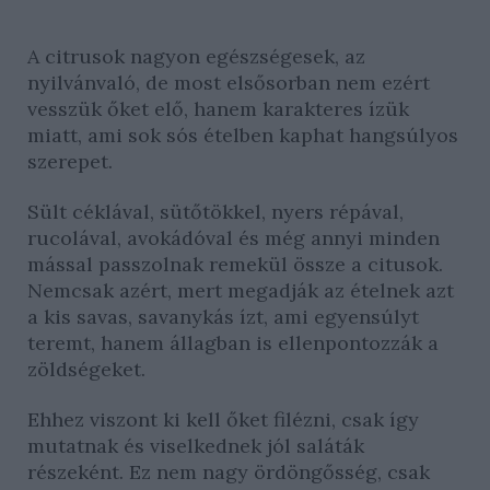
A citrusok nagyon egészségesek, az
nyilvánvaló, de most elsősorban nem ezért
vesszük őket elő, hanem karakteres ízük
miatt, ami sok sós ételben kaphat hangsúlyos
szerepet.
Sült céklával, sütőtökkel, nyers répával,
rucolával, avokádóval és még annyi minden
mással passzolnak remekül össze a citusok.
Nemcsak azért, mert megadják az ételnek azt
a kis savas, savanykás ízt, ami egyensúlyt
teremt, hanem állagban is ellenpontozzák a
zöldségeket.
Ehhez viszont ki kell őket filézni, csak így
mutatnak és viselkednek jól saláták
részeként. Ez nem nagy ördöngősség, csak