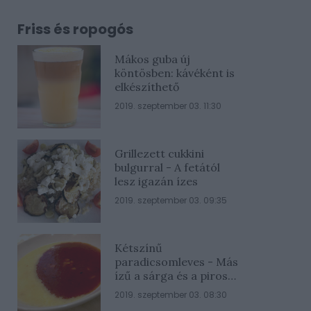
Friss és ropogós
Mákos guba új
köntösben: kávéként is
elkészíthető
2019. szeptember 03. 11:30
Grillezett cukkini
bulgurral - A fetától
lesz igazán ízes
2019. szeptember 03. 09:35
Kétszínű
paradicsomleves - Más
ízű a sárga és a piros
rész
2019. szeptember 03. 08:30