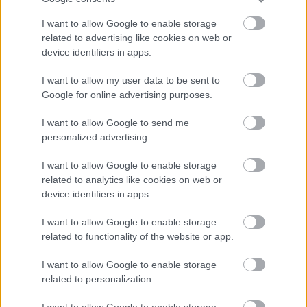
Őszibarackkal és mézzel sült csirkemell -
Ezekkel a fűszerekkel lesz a legfinomabb
I want to allow Google to enable storage
related to advertising like cookies on web or
device identifiers in apps.
I want to allow my user data to be sent to
Google for online advertising purposes.
I want to allow Google to send me
personalized advertising.
I want to allow Google to enable storage
Sütőben sült házi szilvalekvár, ami megfőzi
related to analytics like cookies on web or
saját magát - Ez a legjobb változat
device identifiers in apps.
I want to allow Google to enable storage
related to functionality of the website or app.
I want to allow Google to enable storage
related to personalization.
I want to allow Google to enable storage