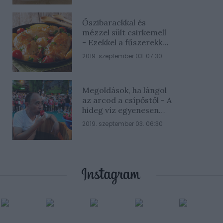
Őszibarackkal és
mézzel sült csirkemell
- Ezekkel a fűszerekkel
lesz a legfinomabb
2019. szeptember 03. 07:30
Megoldások, ha lángol
az arcod a csípőstől - A
hideg víz egyenesen
rossz ötlet
2019. szeptember 03. 06:30