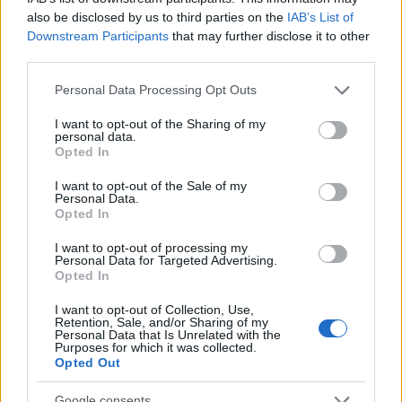
also be disclosed by us to third parties on the
IAB’s List of
Downstream Participants
that may further disclose it to other
third parties.
Please note that this website/app uses one or more Google
Personal Data Processing Opt Outs
services and may gather and store information including but
vega
főzelék
sóska
egyszerű recept
not limited to your visit or usage behaviour. You may click to
I want to opt-out of the Sharing of my
personal data.
grant or deny consent to Google and its third-party tags to
édesburgonya
gyors recept
Opted In
use your data for below specified purposes in below Google
consent section.
I want to opt-out of the Sale of my
Personal Data.
Kapcsolódó receptek
Opted In
I want to opt-out of processing my
Personal Data for Targeted Advertising.
Opted In
I want to opt-out of Collection, Use,
Retention, Sale, and/or Sharing of my
Personal Data that Is Unrelated with the
Purposes for which it was collected.
Opted Out
Google consents