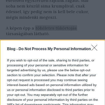
esetében egyszerűen rajtunk ragadt. Már
soha nem készül sima krumplival, csak
édessel, így pedig nem is kell bele cukor,
mégis mindenki megeszi.
A képen épp a
tökéletes tükörtojás
társaságában látható.
Blog -
Do Not Process My Personal Information
If you wish to opt-out of the sale, sharing to third parties, or
processing of your personal or sensitive information for
targeted advertising by us, please use the below opt-out
section to confirm your selection. Please note that after your
opt-out request is processed you may continue seeing
Fotók: Ács Bori/Só&Bors
interest-based ads based on personal information utilized by
us or personal information disclosed to third parties prior to
your opt-out. You may separately opt-out of the further
disclosure of your personal information by third parties on the
IAB’s list of downstream participants. This information may