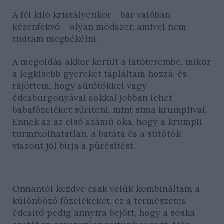
A fél kiló kristálycukor - bár valóban
kézenfekvő - olyan módszer, amivel nem
tudtam megbékélni.
A megoldás akkor került a látóterembe, mikor
a legkisebb gyereket tápláltam hozzá, és
rájöttem, hogy sütőtökkel vagy
édesburgonyával sokkal jobban lehet
babafőzeléket sűríteni, mint sima krumplival.
Ennek az az első számú oka, hogy a krumpli
turmixolhatatlan, a batáta és a sütőtök
viszont jól bírja a pürésítést.
Onnantól kezdve csak velük kombináltam a
különböző főzelékeket, ez a természetes
édesítő pedig annyira bejött, hogy a sóska